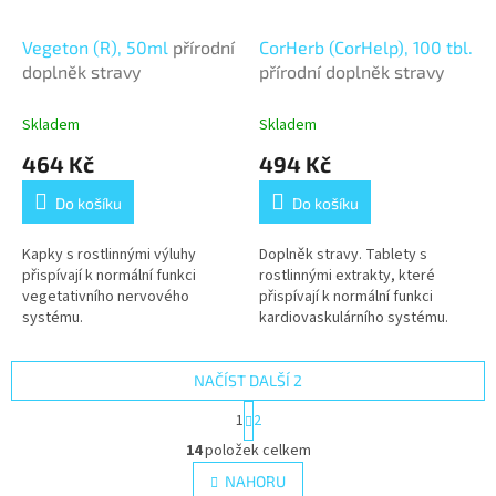
Vegeton (R), 50ml
přírodní
CorHerb (CorHelp), 100 tbl.
doplněk stravy
přírodní doplněk stravy
Skladem
Skladem
464 Kč
494 Kč
Do košíku
Do košíku
Kapky s rostlinnými výluhy
Doplněk stravy. Tablety s
přispívají k normální funkci
rostlinnými extrakty, které
vegetativního nervového
přispívají k normální funkci
systému.
kardiovaskulárního systému.
NAČÍST DALŠÍ 2
S
1
2
t
O
r
14
položek celkem
v
á
l
NAHORU
n