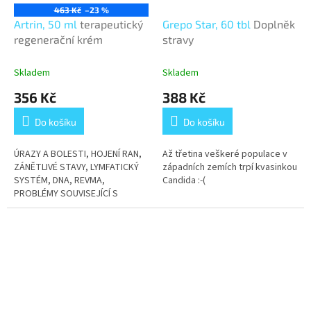
463 Kč
–23 %
Artrin, 50 ml
terapeutický
Grepo Star, 60 tbl
Doplněk
regenerační krém
stravy
Skladem
Skladem
356 Kč
388 Kč
Do košíku
Do košíku
ÚRAZY A BOLESTI, HOJENÍ RAN,
Až třetina veškeré populace v
ZÁNĚTLIVÉ STAVY, LYMFATICKÝ
západních zemích trpí kvasinkou
SYSTÉM, DNA, REVMA,
Candida :-(
PROBLÉMY SOUVISEJÍCÍ S
POHYBOVÝM APARÁTEM,
PODPORUJE JISTOTU A CHUŤ
DO ŽIVOTA