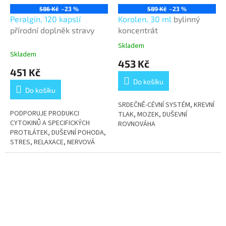
586 Kč
–23 %
589 Kč
–23 %
Peralgin, 120 kapslí
Korolen, 30 ml
bylinný
přírodní doplněk stravy
koncentrát
Skladem
Průměrné
Skladem
hodnocení
453 Kč
produktu
451 Kč
je
Do košíku
3,1
Do košíku
z
5
SRDEČNĚ-CÉVNÍ SYSTÉM, KREVNÍ
PODPORUJE PRODUKCI
hvězdiček.
TLAK, MOZEK, DUŠEVNÍ
CYTOKINŮ A SPECIFICKÝCH
ROVNOVÁHA
PROTILÁTEK, DUŠEVNÍ POHODA,
STRES, RELAXACE, NERVOVÁ
SOUSTAVA, SVALY