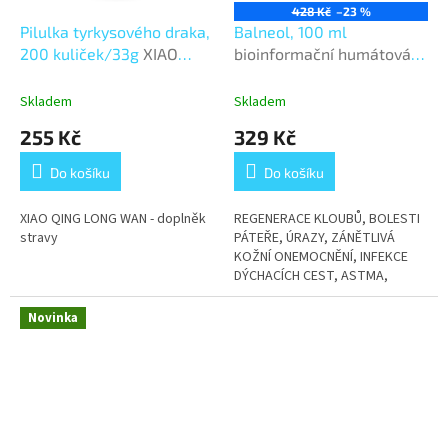
428 Kč
–23 %
Pilulka tyrkysového draka,
Balneol, 100 ml
200 kuliček/33g
XIAO
bioinformační humátová
QING LONG WAN
koupel
Skladem
Skladem
255 Kč
329 Kč
Do košíku
Do košíku
XIAO QING LONG WAN - doplněk
REGENERACE KLOUBŮ, BOLESTI
stravy
PÁTEŘE, ÚRAZY, ZÁNĚTLIVÁ
KOŽNÍ ONEMOCNĚNÍ, INFEKCE
DÝCHACÍCH CEST, ASTMA,
GYNEKOLOGICKÉ A UROLOGICKÉ
OBTÍŽE
Novinka