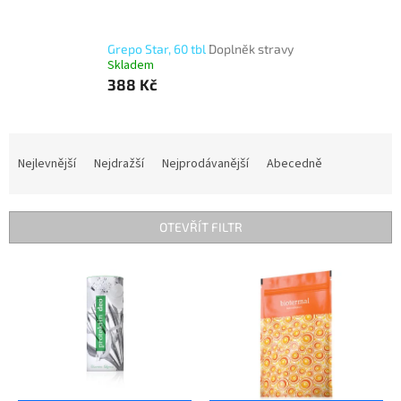
Grepo Star, 60 tbl
Doplněk stravy
Skladem
388 Kč
Ř
a
Nejlevnější
Nejdražší
Nejprodávanější
Abecedně
z
e
n
OTEVŘÍT FILTR
í
p
V
r
ý
o
p
d
i
u
s
k
p
t
r
ů