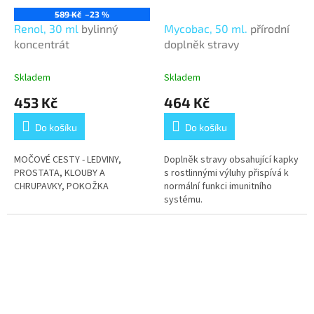
589 Kč
–23 %
Renol, 30 ml
bylinný
Mycobac, 50 ml.
přírodní
koncentrát
doplněk stravy
Skladem
Skladem
453 Kč
464 Kč
Do košíku
Do košíku
MOČOVÉ CESTY - LEDVINY,
Doplněk stravy obsahující kapky
PROSTATA, KLOUBY A
s rostlinnými výluhy přispívá k
CHRUPAVKY, POKOŽKA
normální funkci imunitního
systému.