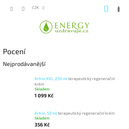
Přejít
NÁKUP
na
CZK
obsah
KOŠÍK
Pocení
Nejprodávanější
Artrin XXL, 250 ml
terapeutický regenerační
krém
Skladem
1 099 Kč
Artrin, 50 ml
terapeutický regenerační krém
Skladem
356 Kč