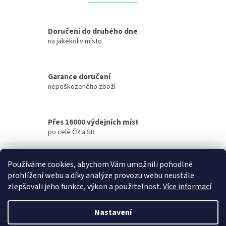
á
k
d
o
v
a
á
Doručení do druhého dne
c
n
í
na jakékoliv místo
í
p
r
v
Garance doručení
k
nepoškozeného zboží
y
v
ý
p
Přes 16000 výdejních míst
i
po celé ČR a SR
s
u
Doprava zdarma
Používáme cookies, abychom Vám umožnili pohodlné
u vybraných produktů
prohlížení webu a díky analýze provozu webu neustále
zlepšovali jeho funkce, výkon a použitelnost.
Více informací
Z
á
Nastavení
Vytvořil Shoptet
p