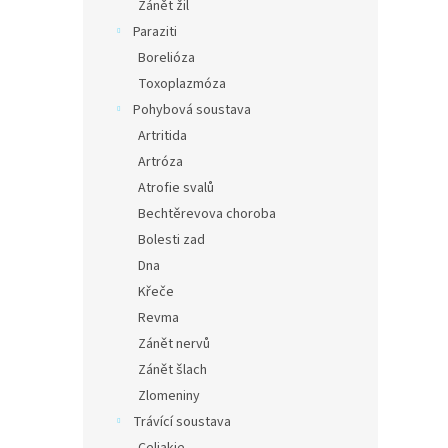
Zánět žil
Paraziti
Borelióza
Toxoplazmóza
Pohybová soustava
Artritida
Artróza
Atrofie svalů
Bechtěrevova choroba
Bolesti zad
Dna
Křeče
Revma
Zánět nervů
Zánět šlach
Zlomeniny
Trávící soustava