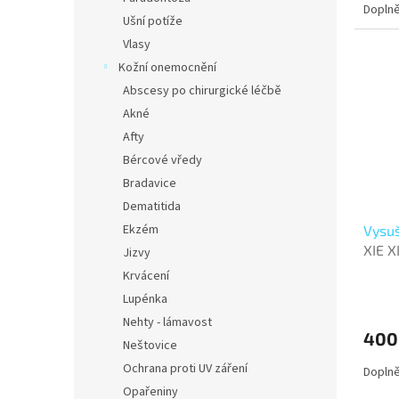
Doplně
Ušní potíže
Vlasy
Kožní onemocnění
Abscesy po chirurgické léčbě
Akné
Afty
Bércové vředy
Bradavice
Dematitida
Ekzém
Vysuš
XIE X
Jizvy
Krvácení
Lupénka
Nehty - lámavost
400
Neštovice
Ochrana proti UV záření
Doplně
Opařeniny