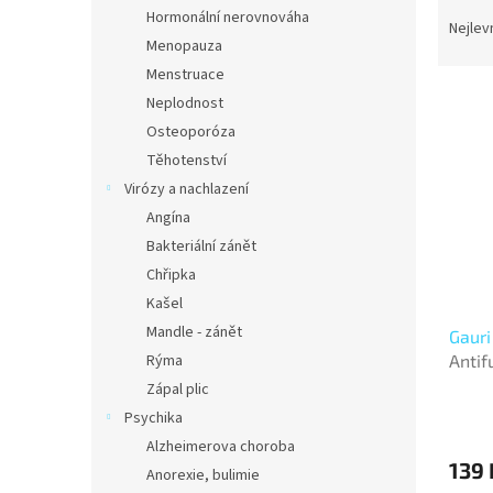
Ř
n
Hormonální nerovnováha
a
e
Nejlev
Menopauza
z
l
e
Menstruace
V
n
Neplodnost
ý
í
Osteoporóza
p
p
Těhotenství
i
r
Virózy a nachlazení
s
o
p
Angína
d
r
u
Bakteriální zánět
o
k
Chřipka
d
t
Kašel
u
ů
Mandle - zánět
Gauri
k
Antif
Rýma
t
ů
Zápal plic
Psychika
Alzheimerova choroba
139 
Anorexie, bulimie