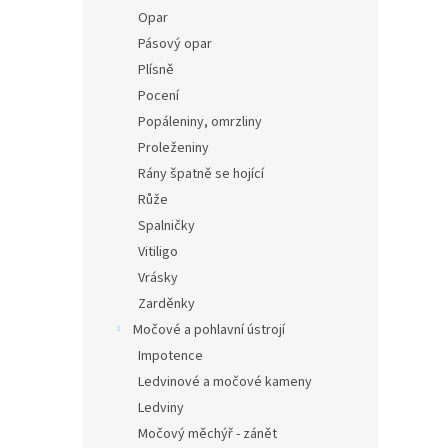
Opar
Pásový opar
Plísně
Pocení
Popáleniny, omrzliny
Proleženiny
Rány špatně se hojící
Růže
Spalničky
Vitiligo
Vrásky
Zarděnky
Močové a pohlavní ústrojí
Impotence
Ledvinové a močové kameny
Ledviny
Močový měchýř - zánět