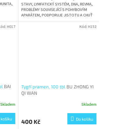
MUNITA,
STAVY, LYMFATICKÝ SYSTÉM, DNA, REVMA,
PROBLÉMY SOUVISEJÍCÍ S POHYBOVÝM
APARÁTEM, PODPORUJE JISTOTU A CHUŤ
DO ŽIVOTA
Kód:
H017
Kód:
H152
bl
BAI
Tygří pramen, 100 tbl
BU ZHONG YI
QI WAN
Skladem
Skladem
 košíku
Do košíku
400 Kč