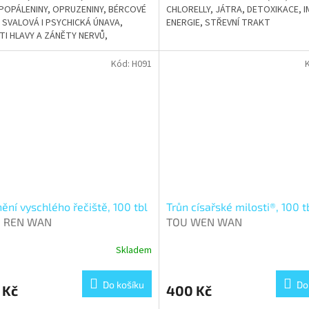
 POPÁLENINY, OPRUZENINY, BÉRCOVÉ
CHLORELLY, JÁTRA, DETOXIKACE, I
 SVALOVÁ I PSYCHICKÁ ÚNAVA,
ENERGIE, STŘEVNÍ TRAKT
TI HLAVY A ZÁNĚTY NERVŮ,
RUJE AKTIVITU A RADOST ZE
A
Kód:
H091
ění vyschlého řečiště, 100 tbl
Trůn císařské milosti®, 100 t
I REN WAN
TOU WEN WAN
Skladem
Do košíku
Do
 Kč
400 Kč