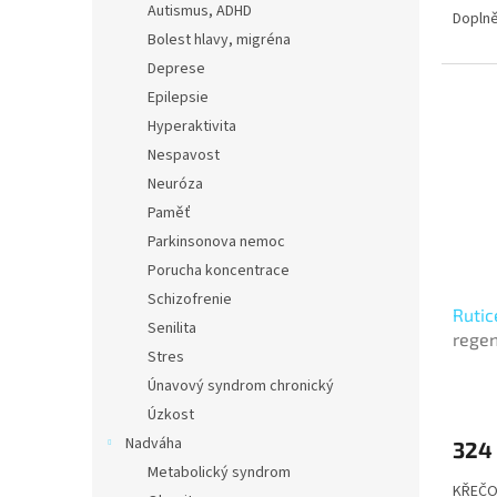
Autismus, ADHD
Doplně
Bolest hlavy, migréna
Deprese
Epilepsie
Hyperaktivita
Nespavost
Neuróza
Paměť
Parkinsonova nemoc
Porucha koncentrace
Schizofrenie
Rutic
Senilita
regen
Stres
Únavový syndrom chronický
Úzkost
Nadváha
324
Metabolický syndrom
KŘEČ