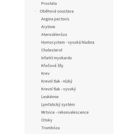
Prostata
Oběhová soustava
Angina pectoris
Arytmie
Ateroskleróza
Homocystein - vysoká hladina
Cholesterol
Infarkt myokardu
Křečové žíly
Krev
Krevní tlak - nízký
Krevní tlak - vysoký
Leukémie
Lymfatický systém
Mrtvice - rekonvalescence
Otoky
Trombóza