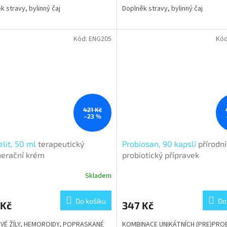
k stravy, bylinný čaj
Doplněk stravy, bylinný čaj
Kód:
ENG205
Kó
421 Kč
–23 %
elit, 50 ml
terapeutický
Probiosan, 90 kapslí
přírodní
erační krém
probiotický přípravek
Skladem
Do košíku
Do
 Kč
347 Kč
OVÉ ŽÍLY, HEMOROIDY, POPRASKANÉ
KOMBINACE UNIKÁTNÍCH (PRE)PROB