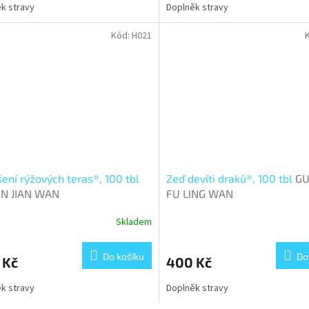
k stravy
Doplněk stravy
Kód:
H021
ení rýžových teras®, 100 tbl
Zeď devíti draků®, 100 tbl
GU
IN JIAN WAN
FU LING WAN
Skladem
Do košíku
Do
 Kč
400 Kč
k stravy
Doplněk stravy