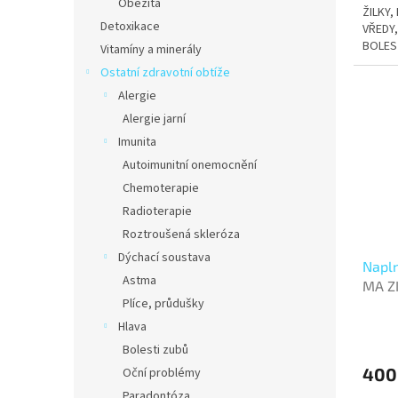
Obezita
ŽILKY,
Detoxikace
VŘEDY,
BOLES
Vitamíny a minerály
PODPO
Ostatní zdravotní obtíže
ŽIVOT
Alergie
Alergie jarní
Imunita
Autoimunitní onemocnění
Chemoterapie
Radioterapie
Roztroušená skleróza
Dýchací soustava
Napln
Astma
MA Z
Plíce, průdušky
Hlava
Bolesti zubů
400
Oční problémy
Paradontóza