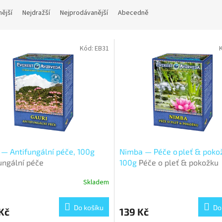
nější
Nejdražší
Nejprodávanější
Abecedně
Kód:
EB31
 — Antifungální péče, 100g
Nimba — Péče o pleť & poko
ungální péče
100g
Péče o pleť & pokožku
Skladem
Do košíku
Do
Kč
139 Kč