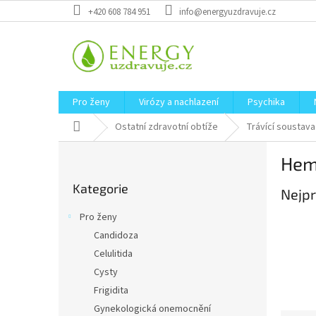
Přejít
+420 608 784 951
info@energyuzdravuje.cz
na
obsah
Pro ženy
Virózy a nachlazení
Psychika
Domů
Ostatní zdravotní obtíže
Trávící soustava
P
Hem
o
Přeskočit
s
Kategorie
kategorie
Nejpr
t
r
Pro ženy
a
Candidoza
n
Celulitida
n
í
Cysty
p
Frigidita
a
Gynekologická onemocnění