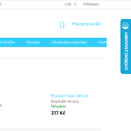
OBNÍCH ÚDAJŮ
CZK
Přihlášení
NÁKUPNÍ
Prázdný košík
KOŠÍK
ní obtíže
Výrobci
Obchodní podmínky
Kontakty
Bl
Psyllium Star, 60 cps
Doplněk stravy
m
Skladem
317 Kč