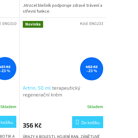
Jitrocel blešník podporuje zdravé trávení a
střevní funkce.
d:
ENG310
Kód:
ENG233
Novinka
451 Kč
463 Kč
–23 %
–23 %
Artrin, 50 ml
terapeutický
regenerační krém
Skladem
Skladem
 košíku
Do košíku
356 Kč
IOTIK A
ÚRAZY A BOLESTI, HOJENÍ RAN, ZÁNĚTLIVÉ