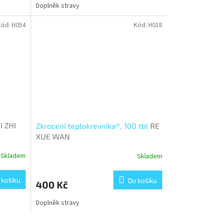
Doplněk stravy
Kód:
H054
Kód:
H018
I ZHI
Zkrocení teplokrevníka®, 100 tbl
RE
XUE WAN
Skladem
Skladem
 košíku
Do košíku
400 Kč
Doplněk stravy