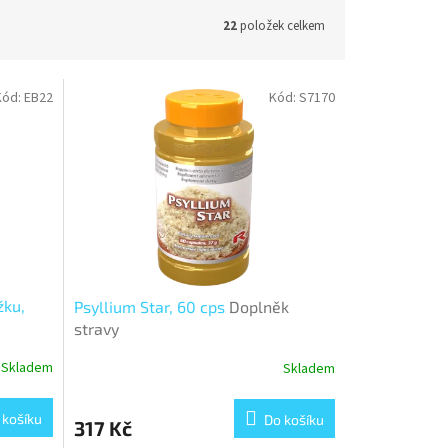
22
položek celkem
Kód:
EB22
Kód:
S7170
žku,
Psyllium Star, 60 cps
Doplněk
stravy
Skladem
Skladem
 košíku
Do košíku
317 Kč