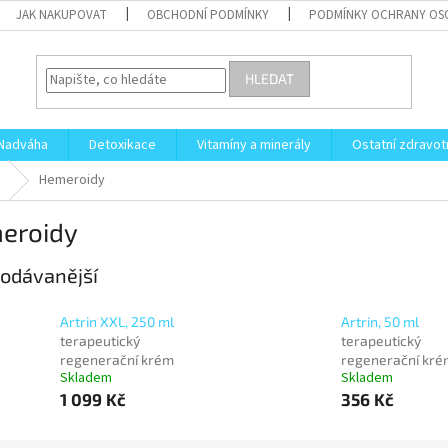
JAK NAKUPOVAT
OBCHODNÍ PODMÍNKY
PODMÍNKY OCHRANY OS
HLEDAT
Nadváha
Detoxikace
Vitamíny a minerály
Ostatní zdravot
Hemeroidy
eroidy
odávanější
Artrin XXL, 250 ml
Artrin, 50 ml
terapeutický
terapeutický
regenerační krém
regenerační kré
Skladem
Skladem
1 099 Kč
356 Kč