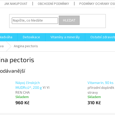
JAK NAKUPOVAT
OBCHODNÍ PODMÍNKY
PODMÍNKY OCHRANY OS
HLEDAT
Nadváha
Detoxikace
Vitamíny a minerály
Ostatní zdravot
va
Angina pectoris
na pectoris
odávanější
Nápoj čínských
Vitamarin, 90 ks
MUDRců®, 200 g
YI YI
přírodní doplněk
REN CHA
stravy
Skladem
Skladem
960 Kč
310 Kč