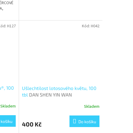
BÉRCOVÉ
A,
E
Kód:
H127
Kód:
H042
u®, 100
Ušlechtilost lotosového květu, 100
tbl
DAN SHEN YIN WAN
Skladem
Skladem
 košíku
Do košíku
400 Kč