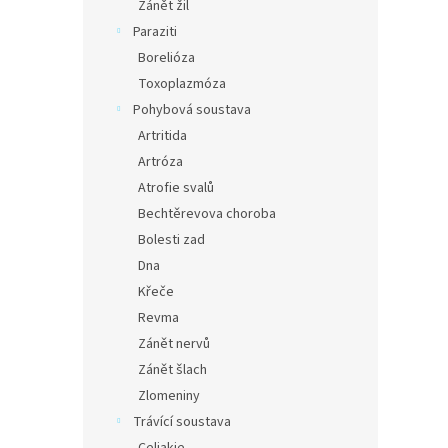
Zánět žil
Paraziti
Borelióza
Toxoplazmóza
Pohybová soustava
Artritida
Artróza
Atrofie svalů
Bechtěrevova choroba
Bolesti zad
Dna
Křeče
Revma
Zánět nervů
Zánět šlach
Zlomeniny
Trávící soustava