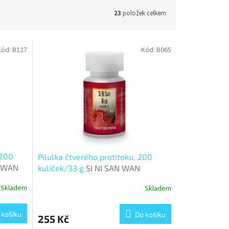
23
položek celkem
Kód:
B127
Kód:
B065
 200
Pilulka čtverého protitoku, 200
 WAN
kuliček/33 g
SI NI SAN WAN
Skladem
Skladem
 košíku
Do košíku
255 Kč