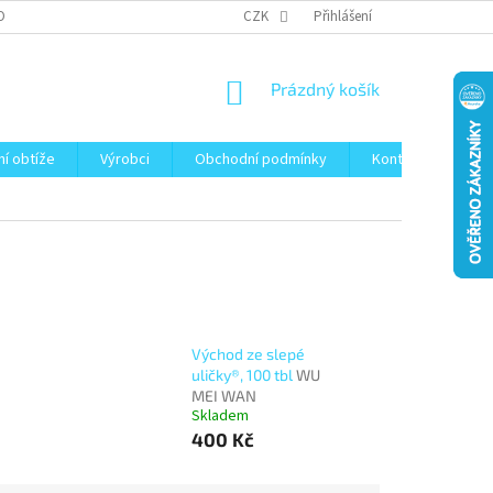
OBNÍCH ÚDAJŮ
CZK
Přihlášení
NÁKUPNÍ
Prázdný košík
KOŠÍK
ní obtíže
Výrobci
Obchodní podmínky
Kontakty
Bl
Východ ze slepé
uličky®, 100 tbl
WU
MEI WAN
Skladem
400 Kč