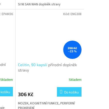
y
SI NI SAN WAN doplněk stravy
:
EPAM36
Kód:
ENG308
398 Kč
–23 %
odní
Celitin, 90 kapslí
přírodní doplněk
stravy
Skladem
Skladem
 košíku
Do košíku
306 Kč
MOZEK, KOGNITIVNÍ FUNKCE, PERIFERNÍ
šuje
PROKRVENÍ