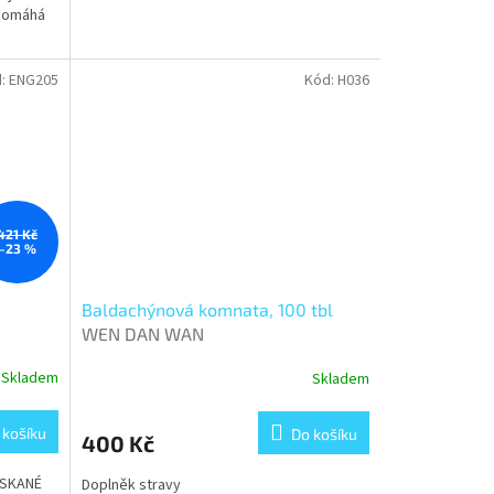
apomáhá
d:
ENG205
Kód:
H036
421 Kč
–23 %
Baldachýnová komnata, 100 tbl
WEN DAN WAN
Skladem
Skladem
 košíku
Do košíku
400 Kč
ASKANÉ
Doplněk stravy