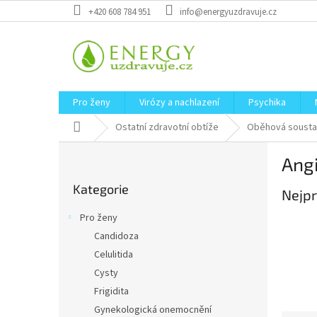
Přejít
+420 608 784 951
info@energyuzdravuje.cz
na
obsah
Pro ženy
Virózy a nachlazení
Psychika
Domů
Ostatní zdravotní obtíže
Oběhová sousta
P
Angi
o
Přeskočit
s
Kategorie
kategorie
Nejpr
t
r
Pro ženy
a
Candidoza
n
Celulitida
n
í
Cysty
p
Frigidita
a
Gynekologická onemocnění