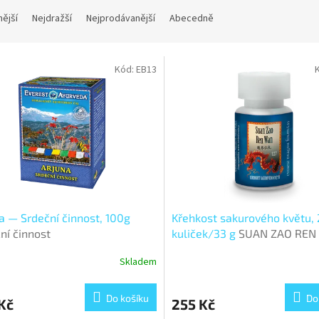
nější
Nejdražší
Nejprodávanější
Abecedně
Kód:
EB13
a — Srdeční činnost, 100g
Křehkost sakurového květu,
ní činnost
kuliček/33 g
SUAN ZAO REN
Skladem
Do košíku
Do
Kč
255 Kč