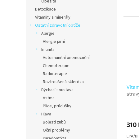
Obezita
Detoxikace
Vitamíny a minerály
Ostatní zdravotní obtíže
Alergie
Alergie jarní
Imunita
Autoimunitní onemocnění
Chemoterapie
Radioterapie
Roztroušená skleróza
Vitam
Dýchací soustava
strav
Astma
Plíce, průdušky
Hlava
Bolesti zubů
310 
Oční problémy
EPA/D
Paradontóza