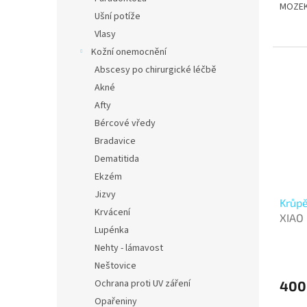
MOZEK
Ušní potíže
Vlasy
Kožní onemocnění
Abscesy po chirurgické léčbě
Akné
Afty
Bércové vředy
Bradavice
Dematitida
Ekzém
Jizvy
Krůpě
Krvácení
XIAO
Lupénka
Nehty - lámavost
Neštovice
Ochrana proti UV záření
400
Opařeniny