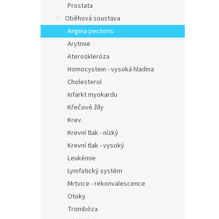
Prostata
Oběhová soustava
Angina pectoris
Arytmie
Ateroskleróza
Homocystein - vysoká hladina
Cholesterol
Infarkt myokardu
Křečové žíly
Krev
Krevní tlak - nízký
Krevní tlak - vysoký
Leukémie
Lymfatický systém
Mrtvice - rekonvalescence
Otoky
Trombóza