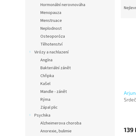
Ř
n
Hormonální nerovnováha
a
e
Nejlev
Menopauza
z
l
e
Menstruace
V
n
Neplodnost
ý
í
Osteoporóza
p
p
Těhotenství
i
r
Virózy a nachlazení
s
o
p
Angína
d
r
u
Bakteriální zánět
o
k
Chřipka
d
t
Kašel
u
ů
Mandle - zánět
Arjun
k
Srdeč
Rýma
t
ů
Zápal plic
Psychika
Alzheimerova choroba
139 
Anorexie, bulimie