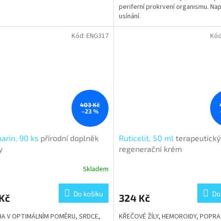
periferní prokrvení organismu. N
usínání.
Kód:
ENG317
Kó
403 Kč
–23 %
arin, 90 ks
přírodní doplněk
Ruticelit, 50 ml
terapeutický
y
regenerační krém
Skladem
Do košíku
Do
Kč
324 Kč
HA V OPTIMÁLNÍM POMĚRU, SRDCE,
KŘEČOVÉ ŽÍLY, HEMOROIDY, POPR