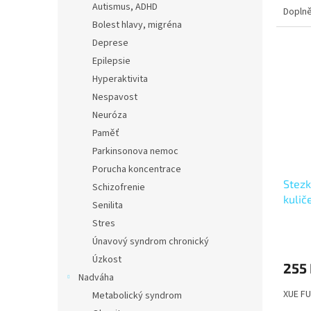
Autismus, ADHD
Doplně
Bolest hlavy, migréna
Deprese
Epilepsie
Hyperaktivita
Nespavost
Neuróza
Paměť
Parkinsonova nemoc
Porucha koncentrace
Stezk
Schizofrenie
kulič
Senilita
Stres
Únavový syndrom chronický
Úzkost
255
Nadváha
XUE FU
Metabolický syndrom