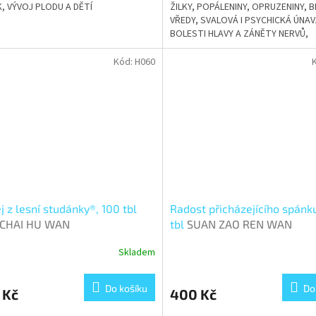
, VÝVOJ PLODU A DĚTÍ
ŽILKY, POPÁLENINY, OPRUZENINY, 
VŘEDY, SVALOVÁ I PSYCHICKÁ ÚNAV
BOLESTI HLAVY A ZÁNĚTY NERVŮ,
PODPORUJE AKTIVITU A RADOST Z
ŽIVOTA
Kód:
H060
j z lesní studánky®, 100 tbl
Radost přicházejícího spánk
 CHAI HU WAN
tbl
SUAN ZAO REN WAN
Skladem
Do košíku
Do
 Kč
400 Kč