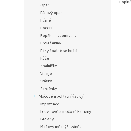
Doplně
Opar
Pásový opar
Plísně
Pocení
Popáleniny, omrzliny
Proleženiny
Rány špatně se hojící
Růže
Spalničky
Vitiligo
Vrásky
Zarděnky
Močové a pohlavní ústrojí
Impotence
Ledvinové a močové kameny
Ledviny
Močový měchýř - zánět