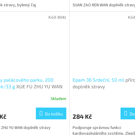
k stravy, bylinný čaj
SUAN ZAO REN WAN doplněk strav
Kód:
B041
Kód
y palácového parku, 200
Epam 36 Srdeční, 50 ml
přír
ek/33 g
XUE FU ZHU YU WAN
doplněk stravy
Skladem
Do košíku
Do
 Kč
284 Kč
 ZHU YU WAN doplněk stravy
Podporuje správnou funkci
kardiovaskulárního systému. Zlep