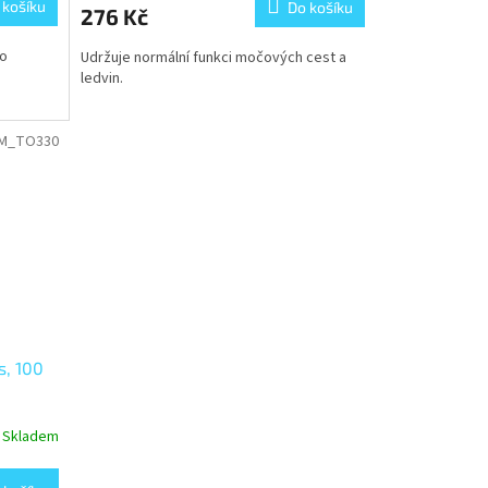
 košíku
Do košíku
276 Kč
ho
Udržuje normální funkci močových cest a
ledvin.
M_TO330
s, 100
Skladem