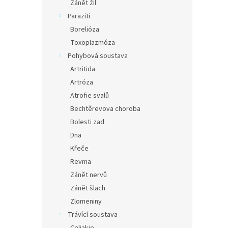
Zánět žil
Paraziti
Borelióza
Toxoplazmóza
Pohybová soustava
Artritida
Artróza
Atrofie svalů
Bechtěrevova choroba
Bolesti zad
Dna
Křeče
Revma
Zánět nervů
Zánět šlach
Zlomeniny
Trávící soustava