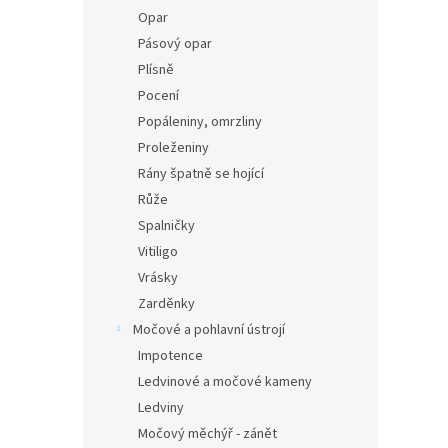
Opar
Pásový opar
Plísně
Pocení
Popáleniny, omrzliny
Proleženiny
Rány špatně se hojící
Růže
Spalničky
Vitiligo
Vrásky
Zarděnky
Močové a pohlavní ústrojí
Impotence
Ledvinové a močové kameny
Ledviny
Močový měchýř - zánět