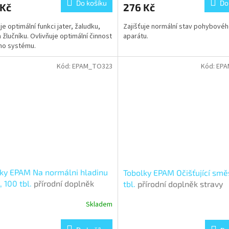
Do košíku
Do
 Kč
276 Kč
je optimální funkci jater, žaludku,
Zajišťuje normální stav pohybové
a žlučníku. Ovlivňuje optimální činnost
aparátu.
ího systému.
Kód:
EPAM_TO323
Kód:
EPA
ky EPAM Na normálni hladinu
Tobolky EPAM Očišťující smě
, 100 tbl.
přírodní doplněk
tbl.
přírodní doplněk stravy
y
Skladem