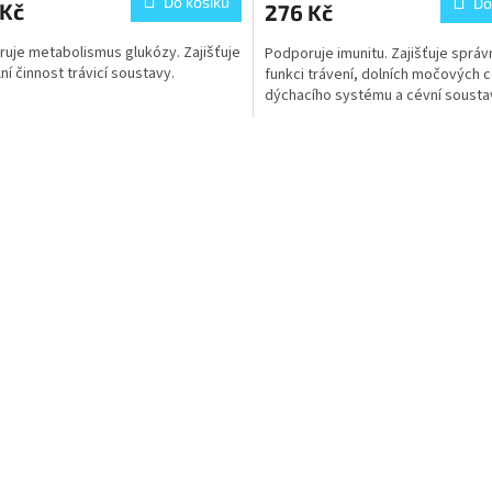
Do košíku
Do
 Kč
276 Kč
uje metabolismus glukózy. Zajišťuje
Podporuje imunitu. Zajišťuje sprá
ní činnost trávicí soustavy.
funkci trávení, dolních močových c
dýchacího systému a cévní sousta
O
v
l
á
d
a
c
í
p
r
v
k
y
v
ý
p
i