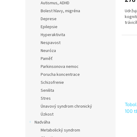
Autismus, ADHD
Udržuj
Bolest hlavy, migréna
kognit
Deprese
trávic
Epilepsie
Hyperaktivita
Nespavost
Neuróza
Paměť
Parkinsonova nemoc
Porucha koncentrace
Schizofrenie
Senilita
Stres
Tobol
Únavový syndrom chronický
100 t
Úzkost
Nadváha
Metabolický syndrom