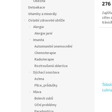
Obezita
276
Detoxikace
Zajišťu
Vitamíny a minerály
střev 
Ostatní zdravotní obtíže
trávic
Alergie
Alergie jarní
Imunita
Autoimunitní onemocnění
Chemoterapie
Radioterapie
Roztroušená skleróza
Dýchací soustava
Astma
Tobol
Plíce, průdušky
cukru
Hlava
strav
Bolesti zubů
Oční problémy
Paradontóza