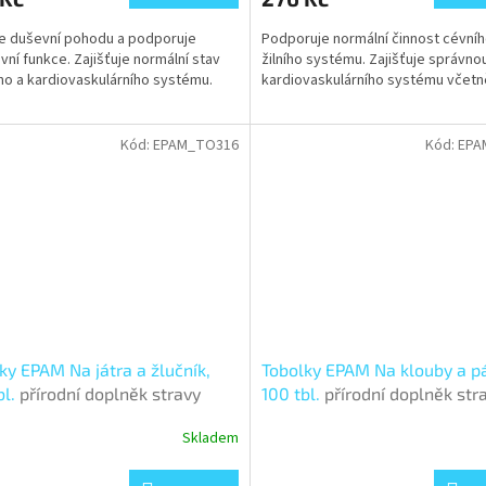
e duševní pohodu a podporuje
Podporuje normální činnost cévníh
ivní funkce. Zajišťuje normální stav
žilního systému. Zajišťuje správno
ího a kardiovaskulárního systému.
kardiovaskulárního systému včetn
Kód:
EPAM_TO316
Kód:
EPA
ky EPAM Na játra a žlučník,
Tobolky EPAM Na klouby a pá
bl.
přírodní doplněk stravy
100 tbl.
přírodní doplněk str
Skladem