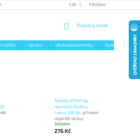
OBNÍCH ÚDAJŮ
CZK
Přihlášení
NÁKUPNÍ
Prázdný košík
KOŠÍK
ní obtíže
Výrobci
Obchodní podmínky
Kontakty
Bl
Tobolky EPAM Na
100
normálni hladinu
lněk
cukru, 100 tbl.
přírodní
doplněk stravy
Skladem
276 Kč