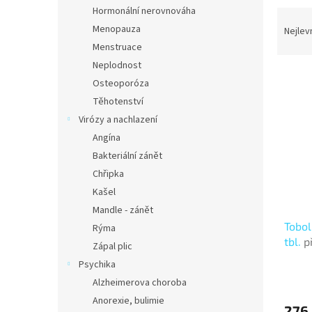
n
Hormonální nerovnováha
Ř
e
a
Menopauza
Nejlev
l
z
Menstruace
e
Neplodnost
V
n
Osteoporóza
ý
í
Těhotenství
p
p
Virózy a nachlazení
i
r
s
o
Angína
p
d
Bakteriální zánět
r
u
Chřipka
o
k
Kašel
d
t
Mandle - zánět
u
ů
Tobol
k
Rýma
tbl.
p
t
Zápal plic
ů
Psychika
Alzheimerova choroba
Anorexie, bulimie
276