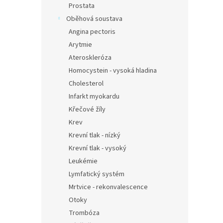
Prostata
Oběhová soustava
Angina pectoris
Arytmie
Ateroskleróza
Homocystein - vysoká hladina
Cholesterol
Infarkt myokardu
Křečové žíly
Krev
Krevní tlak - nízký
Krevní tlak - vysoký
Leukémie
Lymfatický systém
Mrtvice - rekonvalescence
Otoky
Trombóza