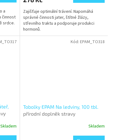
o a
Zajišťuje optimální trávení. Napomáhá
u činnost
správné činnosti jater, štítné žlázy,
ě srdce.
střevního traktu a podporuje produkci
hormonů.
M_TO317
Kód:
EPAM_TO318
teř,
Tobolky EPAM Na ledviny, 100 tbl.
avy
přírodní doplněk stravy
Skladem
Skladem