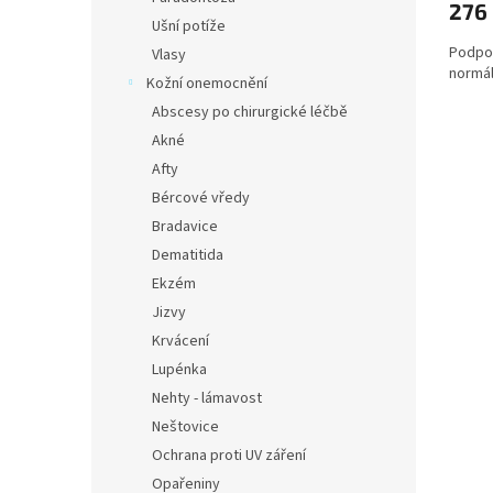
276
Ušní potíže
Podpor
Vlasy
normál
Kožní onemocnění
Abscesy po chirurgické léčbě
Akné
Afty
Bércové vředy
Bradavice
Dematitida
Ekzém
Jizvy
Krvácení
Lupénka
Nehty - lámavost
Neštovice
Ochrana proti UV záření
Opařeniny