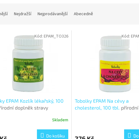
nější
Nejdražší
Nejprodávanější
Abecedně
Kód:
EPAM_TO326
Kód:
EPA
ky EPAM Kozlík lékařský, 100
Tobolky EPAM Na cévy a
řírodní doplněk stravy
cholesterol, 100 tbl.
přírodní
doplněk stravy
Skladem
Do košíku
Do
 Kč
276 Kč