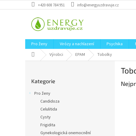
Přejít
+420 608 784 951
info@energyuzdravuje.cz
na
obsah
Pro ženy
Virózy a nachlazení
Psychika
Domů
Výrobci
EPAM
Tobolky
P
Tob
o
Přeskočit
s
Kategorie
kategorie
Nejpr
t
r
Pro ženy
a
Candidoza
n
Celulitida
n
í
Cysty
p
Frigidita
a
Gynekologická onemocnění