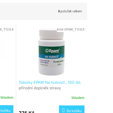
8
položek celkem
M_TO314
Kód:
EPAM_TO315
Tobolky EPAM Na hubnutí , 100 tbl.
přírodní doplněk stravy
Skladem
Skladem
 košíku
Do košíku
276 Kč