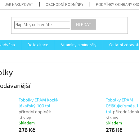
JAK NAKUPOVAT
OBCHODNÍ PODMÍNKY
PODMÍNKY OCHRANY OS
HLEDAT
Nadváha
Detoxikace
Vitamíny a minerály
Ostatní zdravot
olky
odávanější
Tobolky EPAM Kozlík
Tobolky EPAM
lékařský, 100 tbl.
Očišťující směs, 
přírodní doplněk
tbl.
přírodní dop
stravy
stravy
Skladem
Skladem
276 Kč
276 Kč