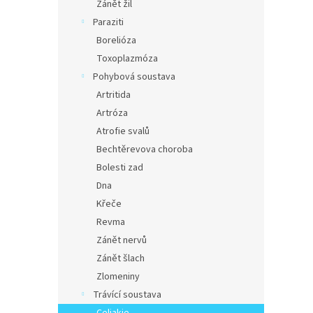
Zánět žil
Paraziti
Borelióza
Toxoplazmóza
Pohybová soustava
Artritida
Artróza
Atrofie svalů
Bechtěrevova choroba
Bolesti zad
Dna
Křeče
Revma
Zánět nervů
Zánět šlach
Zlomeniny
Trávící soustava