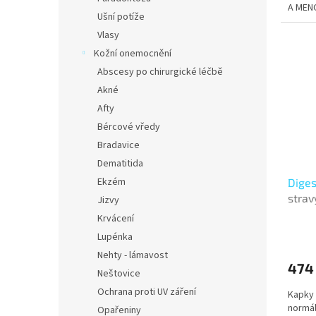
A MEN
hvězdi
Ušní potíže
Vlasy
Kožní onemocnění
Abscesy po chirurgické léčbě
Akné
Afty
Bércové vředy
Bradavice
Dematitida
Ekzém
Dige
strav
Jizvy
Krvácení
Lupénka
Nehty - lámavost
474
Neštovice
Ochrana proti UV záření
Kapky 
normál
Opařeniny