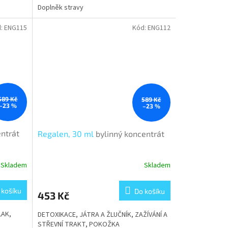
Doplněk stravy
d:
ENG115
Kód:
ENG112
589 Kč
589 Kč
–23 %
–23 %
entrát
Regalen, 30 ml
bylinný koncentrát
Skladem
Skladem
 košíku
Do košíku
453 Kč
LAK,
DETOXIKACE, JÁTRA A ŽLUČNÍK, ZAŽÍVÁNÍ A
STŘEVNÍ TRAKT, POKOŽKA