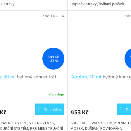
k stravy
Doplněk stravy, bylinný prášek
ček.
Kód:
ENG114
Kó
589 Kč
–23 %
x, 30 ml
bylinný koncentrát
Korolen, 30 ml
bylinný konc
Skladem
rné
Průměrné
cení
hodnocení
ktu
produktu
Do košíku
Do
 Kč
453 Kč
je
3,1
NÁLNÍ SYSTÉM, ŠTÍTNÁ ŽLÁZA,
SRDEČNĚ-CÉVNÍ SYSTÉM, KREVNÍ T
z
DUKČNÍ SYSTÉM, PRE-MENSTRUAČNÍ
MOZEK, DUŠEVNÍ ROVNOVÁHA
5