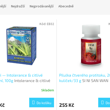
nější
Nejdražší
Nejprodávanější
Abecedně
Kód:
EB32
i — Intolerance & citlivé
Pilulka čtverého protitoku, 
ní, 100g
Intolerance & citlivé
kuliček/33 g
SI NI SAN WAN
ní
Skladem
Do košíku
Do
Kč
255 Kč