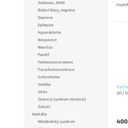
Autismus, ADHD
Doplně
Bolest hlavy, migréna
Deprese
Epilepsie
Hyperaktivita
Nespavost
Neuróza
Paměť
Parkinsonova nemoc
Porucha koncentrace
Schizofrenie
Senilita
Výcho
Stres
WU M
Únavový syndrom chronický
Průmě
Úzkost
hodno
Nadváha
produ
400
je
Metabolický syndrom
3,0