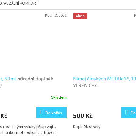
OPAUZÁLNÍ KOMFORT
ček.
hvězdiček.
Kód:
J96688
Akce
st, 50ml
přírodní doplněk
Nápoj čínských MUDRců®, 1
y
YI REN CHA
Skladem
Do košíku
Do
 Kč
500 Kč
s rostlinnými výluhy přispívají k
Doplněk stravy
ní funkci metabolismu a trávení.