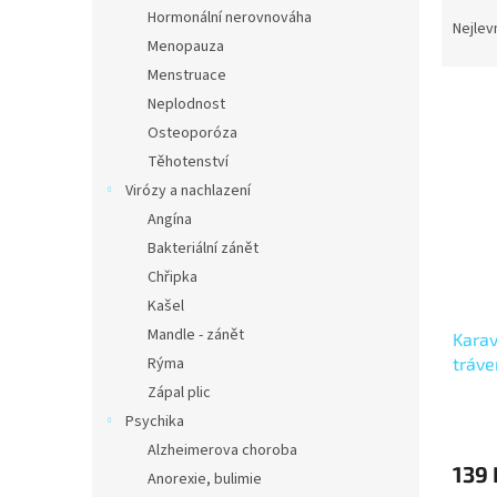
Ř
n
Hormonální nerovnováha
a
e
Nejlev
Menopauza
z
l
e
Menstruace
V
n
Neplodnost
ý
í
Osteoporóza
p
p
Těhotenství
i
r
Virózy a nachlazení
s
o
p
Angína
d
r
u
Bakteriální zánět
o
k
Chřipka
d
t
Kašel
u
ů
Mandle - zánět
Karav
k
tráve
Rýma
t
tráve
ů
Zápal plic
Psychika
Alzheimerova choroba
139 
Anorexie, bulimie