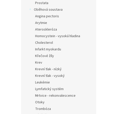
Prostata
Oběhová soustava
Angina pectoris
Arytmie
Ateroskleróza
Homocystein - vysoká hladina
Cholesterol
Infarkt myokardu
Křečové žíly
Krev
Krevní tlak - nízký
Krevní tlak - vysoký
Leukémie
Lymfatický systém
Mrtvice - rekonvalescence
Otoky
Trombóza