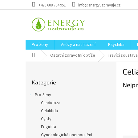
Přejít
+420 608 784 951
info@energyuzdravuje.cz
na
obsah
Pro ženy
Virózy a nachlazení
Psychika
Domů
Ostatní zdravotní obtíže
Trávící soustava
P
Celi
o
Přeskočit
s
Kategorie
kategorie
Nejpr
t
r
Pro ženy
a
Candidoza
n
Celulitida
n
í
Cysty
p
Frigidita
a
Gynekologická onemocnění