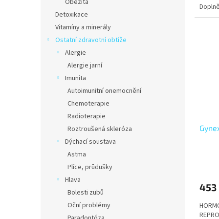
Obezita
Doplně
z
Detoxikace
5
hvězdi
Vitamíny a minerály
Ostatní zdravotní obtíže
Alergie
Alergie jarní
Imunita
Autoimunitní onemocnění
Chemoterapie
Radioterapie
Gyne
Roztroušená skleróza
Dýchací soustava
Astma
Průmě
Plíce, průdušky
hodno
produ
Hlava
453
je
Bolesti zubů
3,7
Oční problémy
HORMO
z
REPRO
5
Paradontóza