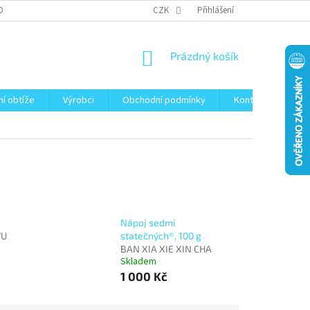
OBNÍCH ÚDAJŮ
CZK
Přihlášení
NÁKUPNÍ
Prázdný košík
KOŠÍK
ní obtíže
Výrobci
Obchodní podmínky
Kontakty
Bl
Nápoj sedmi
U
statečných®, 100 g
BAN XIA XIE XIN CHA
Skladem
1 000 Kč