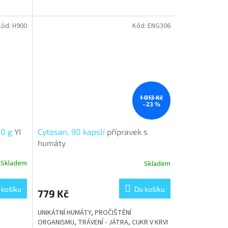
Kód:
H900
Kód:
ENG306
1 013 Kč
–23 %
00 g
YI
Cytosan, 90 kapslí
přípravek s
humáty
Skladem
Skladem
 košíku
Do košíku
779 Kč
UNIKÁTNÍ HUMÁTY, PROČIŠTĚNÍ
ORGANISMU, TRÁVENÍ - JÁTRA, CUKR V KRVI