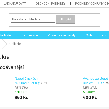
JAK NAKUPOVAT
OBCHODNÍ PODMÍNKY
PODMÍNKY OCHRANY OS
HLEDAT
Nadváha
Detoxikace
Vitamíny a minerály
Ostatní zdravot
Celiakie
akie
odávanější
Nápoj čínských
Východ ze slepé
MUDRců®, 200 g
YI YI
uličky®, 100 tbl
W
REN CHA
MEI WAN
Skladem
Skladem
960 Kč
400 Kč