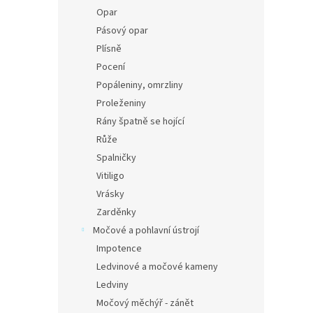
Opar
Pásový opar
Plísně
Pocení
Popáleniny, omrzliny
Proleženiny
Rány špatně se hojící
Růže
Spalničky
Vitiligo
Vrásky
Zarděnky
Močové a pohlavní ústrojí
Impotence
Ledvinové a močové kameny
Ledviny
Močový měchýř - zánět