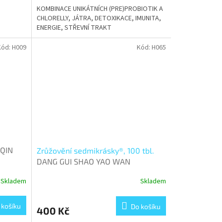
KOMBINACE UNIKÁTNÍCH (PRE)PROBIOTIK A
CHLORELLY, JÁTRA, DETOXIKACE, IMUNITA,
ENERGIE, STŘEVNÍ TRAKT
Kód:
H009
Kód:
H065
QIN
Zrůžovění sedmikrásky®, 100 tbl.
DANG GUI SHAO YAO WAN
Skladem
Skladem
 košíku
Do košíku
400 Kč