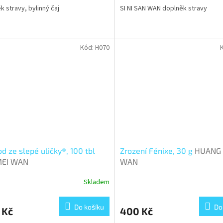
k stravy, bylinný čaj
SI NI SAN WAN doplněk stravy
Kód:
H070
d ze slepé uličky®, 100 tbl
Zrození Fénixe, 30 g
HUANG 
EI WAN
WAN
Skladem
rné
cení
ktu
Do košíku
Do
 Kč
400 Kč