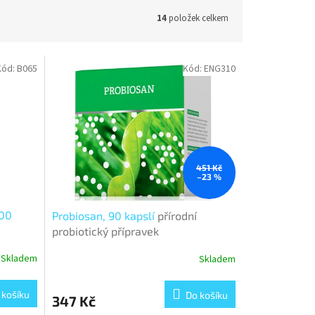
14
položek celkem
Kód:
B065
Kód:
ENG310
451 Kč
–23 %
200
Probiosan, 90 kapslí
přírodní
probiotický přípravek
Skladem
Skladem
 košíku
Do košíku
347 Kč