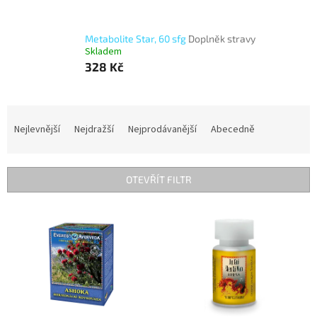
Metabolite Star, 60 sfg
Doplněk stravy
Skladem
328 Kč
Ř
a
Nejlevnější
Nejdražší
Nejprodávanější
Abecedně
z
e
n
OTEVŘÍT FILTR
í
p
V
r
ý
o
p
d
i
u
s
k
p
t
r
ů