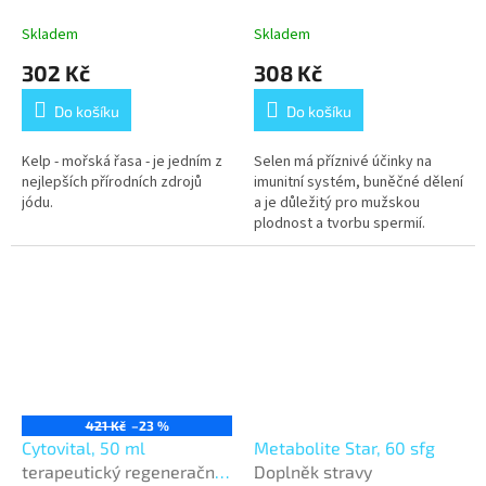
Skladem
Skladem
302 Kč
308 Kč
Do košíku
Do košíku
Kelp - mořská řasa - je jedním z
Selen má příznivé účinky na
nejlepších přírodních zdrojů
imunitní systém, buněčné dělení
jódu.
a je důležitý pro mužskou
plodnost a tvorbu spermií.
421 Kč
–23 %
Cytovital, 50 ml
Metabolite Star, 60 sfg
terapeutický regenerační
Doplněk stravy