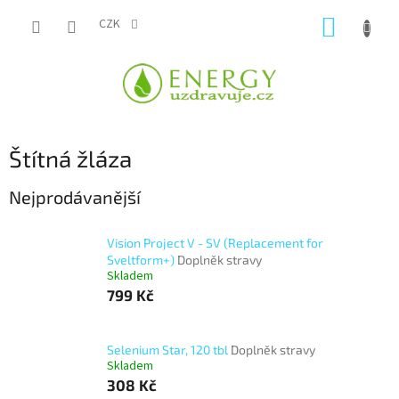
Přejít
NÁKUP
na
CZK
obsah
KOŠÍK
Štítná žláza
Nejprodávanější
Vision Project V - SV (Replacement for
Sveltform+)
Doplněk stravy
Skladem
799 Kč
Selenium Star, 120 tbl
Doplněk stravy
Skladem
308 Kč