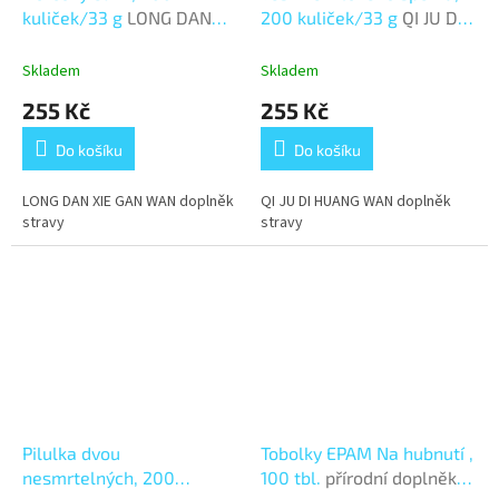
kuliček/33 g
LONG DAN
200 kuliček/33 g
QI JU DI
XIE GAN WAN
HUANG WAN
Skladem
Skladem
255 Kč
255 Kč
Do košíku
Do košíku
LONG DAN XIE GAN WAN doplněk
QI JU DI HUANG WAN doplněk
stravy
stravy
Pilulka dvou
Tobolky EPAM Na hubnutí ,
nesmrtelných, 200
100 tbl.
přírodní doplněk