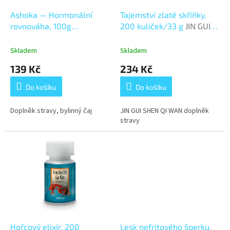
o
d
Ashoka — Hormonální
Tajemství zlaté skříňky,
u
rovnováha, 100g
200 kuliček/33 g
JIN GUI
k
Hormonální rovnováha
SHEN QI WAN
t
Skladem
Skladem
ů
139 Kč
234 Kč
Do košíku
Do košíku
Doplněk stravy, bylinný čaj
JIN GUI SHEN QI WAN doplněk
stravy
Hořcový elixír, 200
Lesk nefritového šperku,