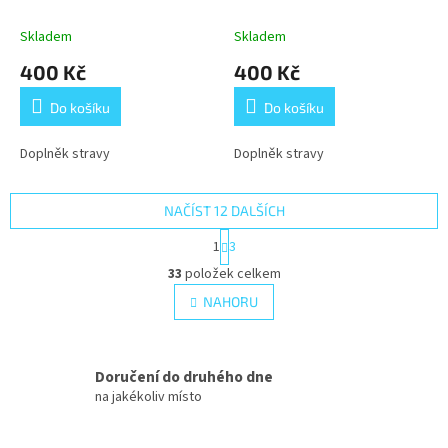
YU HU WAN
Skladem
Skladem
400 Kč
400 Kč
Do košíku
Do košíku
Doplněk stravy
Doplněk stravy
NAČÍST 12 DALŠÍCH
S
1
3
t
O
r
33
položek celkem
v
á
l
NAHORU
n
á
k
d
o
v
a
á
Doručení do druhého dne
c
n
í
na jakékoliv místo
í
p
r