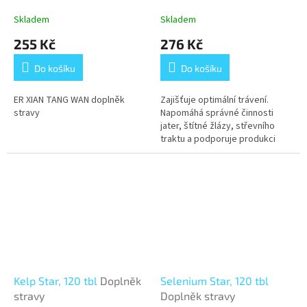
kuliček/33 g
ER XIAN
stravy
TANG WAN
Skladem
Skladem
255 Kč
276 Kč
Do košíku
Do košíku
ER XIAN TANG WAN doplněk
Zajišťuje optimální trávení.
stravy
Napomáhá správné činnosti
jater, štítné žlázy, střevního
traktu a podporuje produkci
hormonů.
Kelp Star, 120 tbl
Doplněk
Selenium Star, 120 tbl
stravy
Doplněk stravy