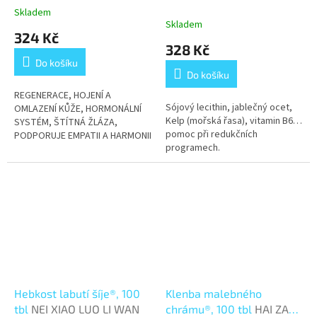
krém
Skladem
Průměrné
Skladem
hodnocení
324 Kč
produktu
328 Kč
je
Do košíku
3,1
Do košíku
z
5
REGENERACE, HOJENÍ A
Sójový lecithin, jablečný ocet,
hvězdiček.
OMLAZENÍ KŮŽE, HORMONÁLNÍ
Kelp (mořská řasa), vitamin B6…
SYSTÉM, ŠTÍTNÁ ŽLÁZA,
pomoc při redukčních
PODPORUJE EMPATII A HARMONII
programech.
Hebkost labutí šíje®, 100
Klenba malebného
tbl
NEI XIAO LUO LI WAN
chrámu®, 100 tbl
HAI ZAO