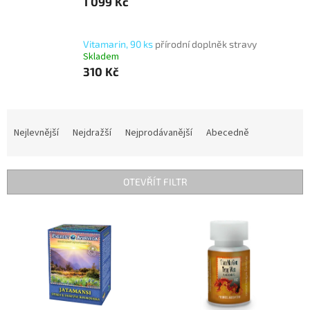
1 099 Kč
Vitamarin, 90 ks
přírodní doplněk stravy
Skladem
310 Kč
Ř
a
Nejlevnější
Nejdražší
Nejprodávanější
Abecedně
z
e
n
OTEVŘÍT FILTR
í
p
V
r
ý
o
p
d
i
u
s
k
p
t
r