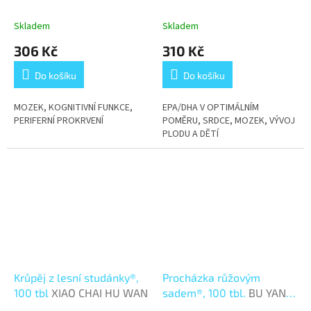
Skladem
Skladem
306 Kč
310 Kč
Do košíku
Do košíku
MOZEK, KOGNITIVNÍ FUNKCE,
EPA/DHA V OPTIMÁLNÍM
PERIFERNÍ PROKRVENÍ
POMĚRU, SRDCE, MOZEK, VÝVOJ
PLODU A DĚTÍ
Krůpěj z lesní studánky®,
Procházka růžovým
100 tbl
XIAO CHAI HU WAN
sadem®, 100 tbl.
BU YANG
HUAN WU JIA JAN WAN