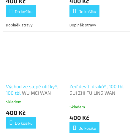
400 Kč
400 Kč
Do košíku
Do košíku
Doplněk stravy
Doplněk stravy
Východ ze slepé uličky®,
Zeď devíti draků®, 100 tbl
100 tbl
WU MEI WAN
GUI ZHI FU LING WAN
Skladem
Průměrné
Skladem
hodnocení
400 Kč
produktu
400 Kč
je
Do košíku
3,0
Do košíku
z