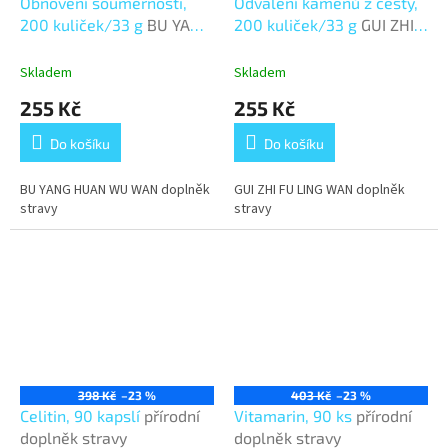
Obnovení souměrnosti,
Odvalení kamenů z cesty,
200 kuliček/33 g
BU YANG
200 kuliček/33 g
GUI ZHI
HUAN WU WAN
FU LING WAN
Skladem
Skladem
255 Kč
255 Kč
Do košíku
Do košíku
BU YANG HUAN WU WAN doplněk
GUI ZHI FU LING WAN doplněk
stravy
stravy
398 Kč
–23 %
403 Kč
–23 %
Celitin, 90 kapslí
přírodní
Vitamarin, 90 ks
přírodní
doplněk stravy
doplněk stravy