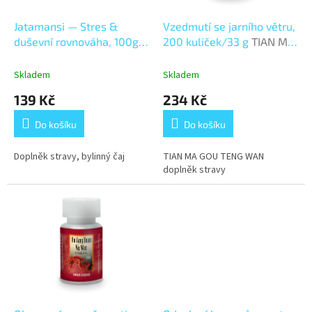
ů
o
d
Jatamansi — Stres &
Vzedmutí se jarního větru,
u
duševní rovnováha, 100g
200 kuliček/33 g
TIAN MA
k
Stres & duševní rovnováha
GOU TENG WAN
t
Skladem
Skladem
ů
139 Kč
234 Kč
Do košíku
Do košíku
Doplněk stravy, bylinný čaj
TIAN MA GOU TENG WAN
doplněk stravy