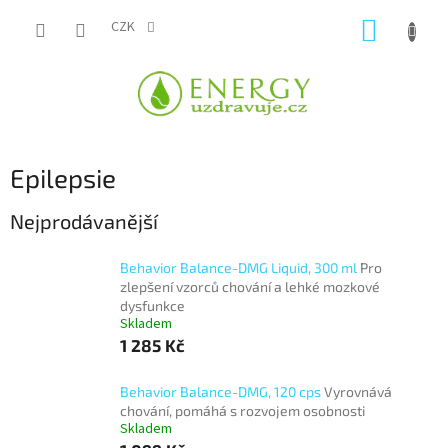
Přejít
NÁKUP
na
CZK
obsah
KOŠÍK
Epilepsie
Nejprodávanější
Behavior Balance-DMG Liquid, 300 ml
Pro
zlepšení vzorců chování a lehké mozkové
dysfunkce
Skladem
1 285 Kč
Behavior Balance-DMG, 120 cps
Vyrovnává
chování, pomáhá s rozvojem osobnosti
Skladem