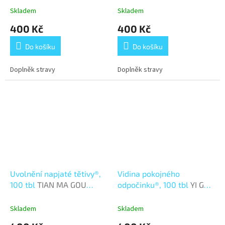
Skladem
Skladem
400 Kč
400 Kč
Do košíku
Do košíku
Doplněk stravy
Doplněk stravy
Uvolnění napjaté tětivy®,
Vidina pokojného
100 tbl
TIAN MA GOU
odpočinku®, 100 tbl
YI GAN
TENG WAN
WAN
Skladem
Skladem