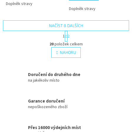
5
Doplněk stravy
Doplněk stravy
hvězdiček.
NAČÍST 8 DALŠÍCH
S
1
2
t
O
r
20
položek celkem
v
á
l
NAHORU
n
á
k
d
o
v
a
á
Doručení do druhého dne
c
n
í
na jakékoliv místo
í
p
r
v
Garance doručení
k
nepoškozeného zboží
y
v
ý
p
Přes 16000 výdejních míst
i