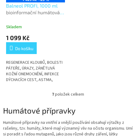
Balneol PROFI, 1000 ml
bioinformační humátová
koupel
Skladem
1 099 Kč
Do košíku
REGENERACE KLOUBŮ, BOLESTI
PÁTEŘE, ÚRAZY, ZÁNĚTLIVÁ
KOŽNÍ ONEMOCNĚNÍ, INFEKCE
DÝCHACÍCH CEST, ASTMA,
GYNEKOLOGICKÉ A UROLOGICKÉ
OBTÍŽE
7
položek celkem
O
v
l
Humátové přípravky
á
d
Humátové přípravky na vnitřní a vnější používání obsahují výtažky z
a
rašeliny, tzv. humáty, které mají významný vliv na očistu organismu.
Umí
c
si poradit s řadou mutagenů, jako jsou různé druhy záření, látky