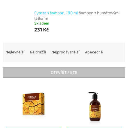
Cytosan šampon, 180 ml
šampon s humátovými
látkami
Skladem
231 Kč
Ř
a
Nejlevnější
Nejdražší
Nejprodávanější
Abecedně
z
e
n
OTEVŘÍT FILTR
í
p
V
r
ý
o
p
d
i
u
s
k
p
t
r
ů