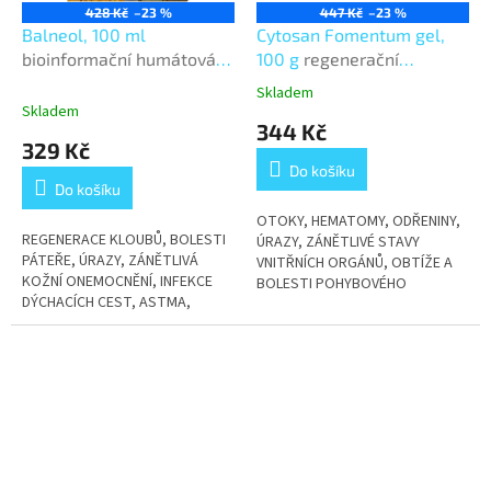
428 Kč
–23 %
447 Kč
–23 %
Balneol, 100 ml
Cytosan Fomentum gel,
bioinformační humátová
100 g
regenerační
koupel
přípravek s humáty
Skladem
Průměrné
Skladem
hodnocení
344 Kč
produktu
329 Kč
je
Do košíku
4,3
Do košíku
z
5
OTOKY, HEMATOMY, ODŘENINY,
REGENERACE KLOUBŮ, BOLESTI
hvězdiček.
ÚRAZY, ZÁNĚTLIVÉ STAVY
PÁTEŘE, ÚRAZY, ZÁNĚTLIVÁ
VNITŘNÍCH ORGÁNŮ, OBTÍŽE A
KOŽNÍ ONEMOCNĚNÍ, INFEKCE
BOLESTI POHYBOVÉHO
DÝCHACÍCH CEST, ASTMA,
ÚSTROJÍ, KOŽNÍ ONEMOCNĚNÍ
GYNEKOLOGICKÉ A UROLOGICKÉ
OBTÍŽE