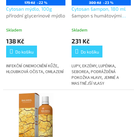
o
179 Kč
–22 %
300 Kč
–23 %
d
Cytosan mýdlo, 100g
Cytosan šampon, 180 ml
u
přírodní glycerinové mýdlo
šampon s humátovými
k
látkami
t
Skladem
Skladem
ů
138 Kč
231 Kč
Do košíku
Do košíku
INFEKČNÍ ONEMOCNĚNÍ KŮŽE,
LUPY, EKZÉMY, LUPÉNKA,
HLOUBKOVÁ OČISTA, OMLAZENÍ
SEBOREA, PODRÁŽDĚNÁ
POKOŽKA HLAVY, JEMNÉ A
MASTNĚJŠÍ VLASY