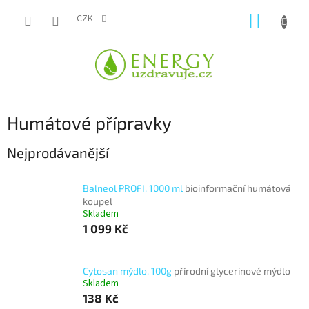
Přejít
NÁKUP
na
CZK
obsah
KOŠÍK
Humátové přípravky
Nejprodávanější
Balneol PROFI, 1000 ml
bioinformační humátová
koupel
Skladem
1 099 Kč
Cytosan mýdlo, 100g
přírodní glycerinové mýdlo
Skladem
138 Kč