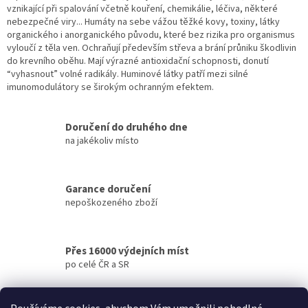
í
vznikající při spalování včetně kouření, chemikálie, léčiva, některé
p
nebezpečné viry... Humáty na sebe vážou těžké kovy, toxiny, látky
r
organického i anorganického původu, které bez rizika pro organismus
v
vyloučí z těla ven. Ochraňují především střeva a brání průniku škodlivin
k
do krevního oběhu. Mají výrazné antioxidační schopnosti, donutí
y
“vyhasnout” volné radikály. Huminové látky patří mezi silné
v
imunomodulátory se širokým ochranným efektem.
ý
p
i
Doručení do druhého dne
s
na jakékoliv místo
u
Garance doručení
nepoškozeného zboží
Přes 16000 výdejních míst
po celé ČR a SR
Doprava zdarma