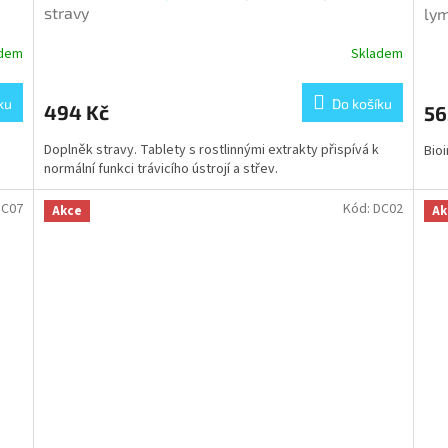
stravy
lym
adem
Skladem
ku
Do košíku
494 Kč
56
Doplněk stravy. Tablety s rostlinnými extrakty přispívá k
Bio
normální funkci trávicího ústrojí a střev.
DC07
Kód:
DC02
Akce
Ak