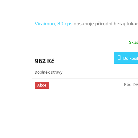
Viraimun, 80 cps
obsahuje přírodní betagluka
Skl
Do koší
962 Kč
Doplněk stravy
Kód:
D
Akce