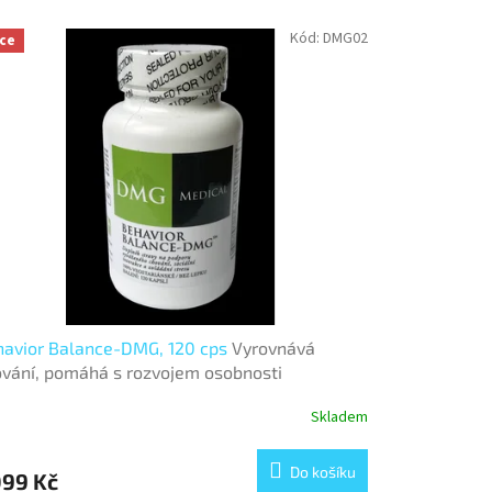
Kód:
DMG02
ce
avior Balance-DMG, 120 cps
Vyrovnává
vání, pomáhá s rozvojem osobnosti
Skladem
Do košíku
099 Kč