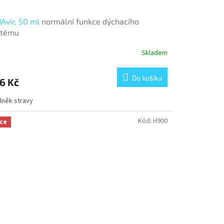
Avir, 50 ml
normální funkce dýchacího
stému
Skladem
měrné
nocení
duktu
Do košíku
6 Kč
lněk stravy
zdiček.
Kód:
H900
ce