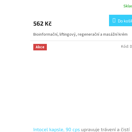
Skl
Do koší
562 Kč
Bioinformační, liftingový, regenerační a masážní krém
Kód:
Akce
Intocel kapsle, 90 cps
upravuje trávení a čistí