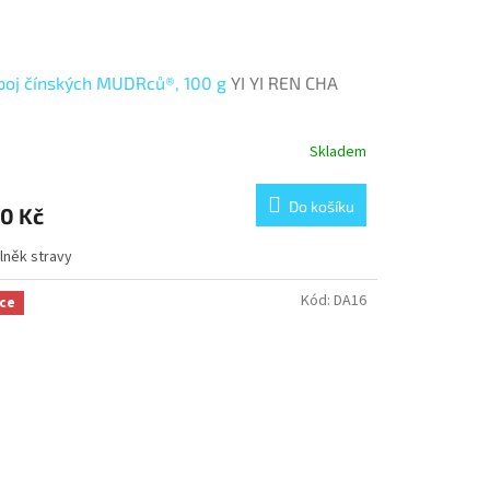
oj čínských MUDRců®, 100 g
YI YI REN CHA
Skladem
Do košíku
0 Kč
lněk stravy
Kód:
DA16
ce