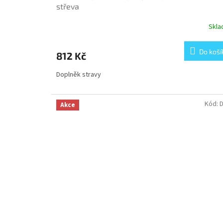
střeva
Skl
Do koší
812 Kč
Doplněk stravy
Kód:
Akce