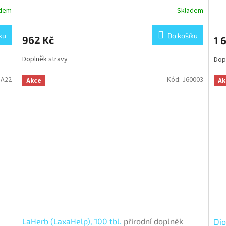
adem
Skladem
Prů
hod
pro
ku
Do košíku
962 Kč
1 
je
3,5
Doplněk stravy
Dop
z
5
hvě
DA22
Kód:
J60003
Akce
Ak
LaHerb (LaxaHelp), 100 tbl.
přírodní doplněk
Dio