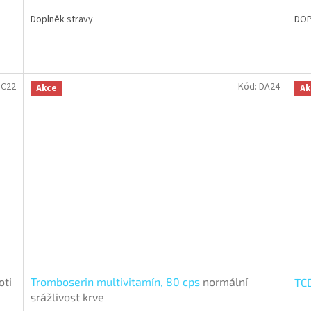
Doplněk stravy
DOP
DC22
Kód:
DA24
Akce
Ak
oti
Tromboserin multivitamín, 80 cps
normální
TCD
srážlivost krve