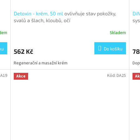
Detoxin - krém, 50 ml
ovlivňuje stav pokožky,
DiN
svalů a šlach, kloubů, očí
sy
adem
Skladem
Prů
hod
pro
ku
Do košíku
562 Kč
78
je
3,9
Regenerační a masažní krém
Dop
z
5
hvě
DA19
Kód:
DA25
Akce
Ak