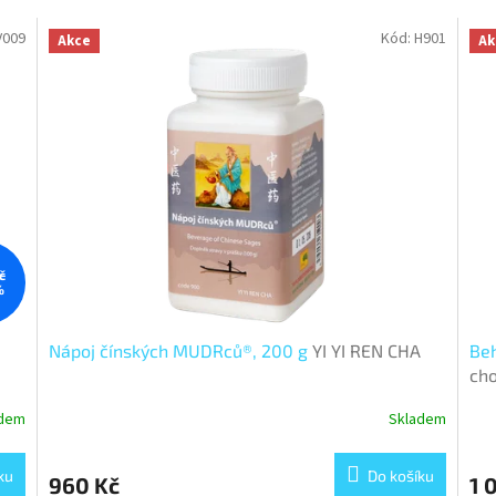
V009
Kód:
H901
Akce
Ak
č
%
Nápoj čínských MUDRců®, 200 g
YI YI REN CHA
Beh
cho
adem
Skladem
ku
Do košíku
960 Kč
1 