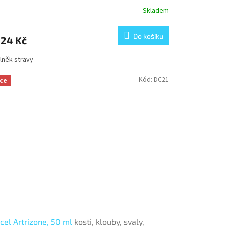
Skladem
měrné
nocení
duktu
Do košíku
624 Kč
lněk stravy
zdiček.
Kód:
DC21
ce
cel Artrizone, 50 ml
kosti, klouby, svaly,