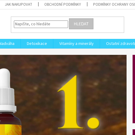
JAK NAKUPOVAT
OBCHODNÍ PODMÍNKY
PODMÍNKY OCHRANY OS
HLEDAT
Nadváha
Detoxikace
Vitamíny a minerály
Ostatní zdravot