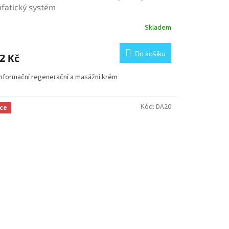
fatický systém
Skladem
Do košíku
2 Kč
informační regenerační a masážní krém
Kód:
DA20
ce