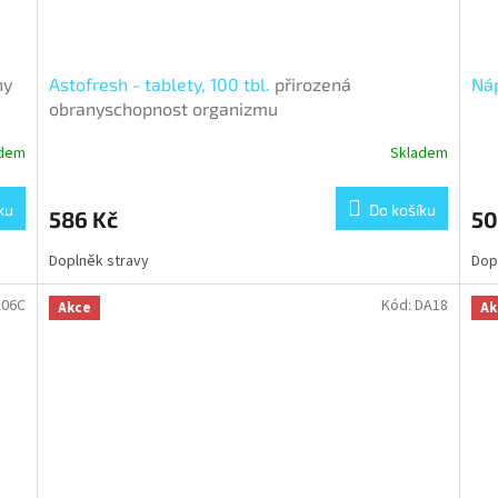
ny
Astofresh - tablety, 100 tbl.
přirozená
Náp
obranyschopnost organizmu
adem
Skladem
Průměrné
hodnocení
produktu
ku
Do košíku
586 Kč
50
je
3,5
Doplněk stravy
Dop
z
5
hvězdiček.
A06C
Kód:
DA18
Akce
Ak