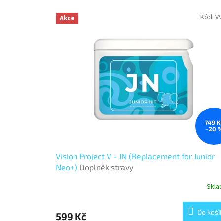
Kód:
V
Akce
749 K
–20 
Vision Project V - JN (Replacement for Junior
Neo+)
Doplněk stravy
Skl
Do koší
599 Kč