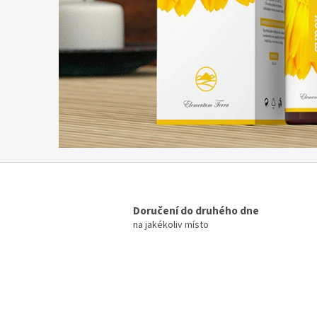
e
r
g
y
u
z
d
r
a
v
u
Doručení do druhého dne
j
na jakékoliv místo
e