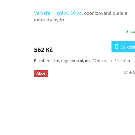
Venisfér - krém, 50 ml
ozonizované oleje a
extrakty bylin
Skl
Do koší
562 Kč
Bioinformační, regenerační, masážní a relaxační krém
Kód:
Akce