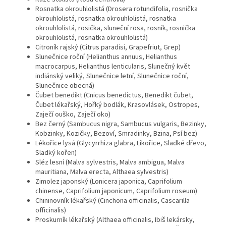
Rosnatka okrouhlolistá (Drosera rotundifolia, rosnička
okrouhlolistá, rosnatka okrouhlolistá, rosnatka
okrouhlolistá, rosička, sluneční rosa, rosník, rosnička
okrouhlolistá, rosnatka okrouhlolistá)
Citroník rajský (Citrus paradisi, Grapefriut, Grep)
Slunečnice roční (Helianthus annuus, Helianthus
macrocarpus, Helianthus lenticularis, Slunečný květ
indiánský veliký, Slunečnice letní, Slunečnice roční,
Slunečnice obecná)
Čubet benedikt (Cnicus benedictus, Benedikt čubet,
Čubet lékařský, Hořký bodlák, Krasovlásek, Ostropes,
Zaječí ouško, Zaječí oko)
Bez černý (Sambucus nigra, Sambucus vulgaris, Bezinky,
Kobzinky, Kozičky, Bezoví, Smradinky, Bzina, Psí bez)
Lékořice lysá (Glycyrrhiza glabra, Likořice, Sladké dřevo,
Sladký kořen)
Sléz lesní (Malva sylvestris, Malva ambigua, Malva
mauritiana, Malva erecta, Althaea sylvestris)
Zimolez japonský (Lonicera japonica, Caprifolium
chinense, Caprifolium japonicum, Caprifolium roseum)
Chininovník lékařský (Cinchona officinalis, Cascarilla
officinalis)
Proskurník lékařský (Althaea officinalis, Ibiš lekársky,