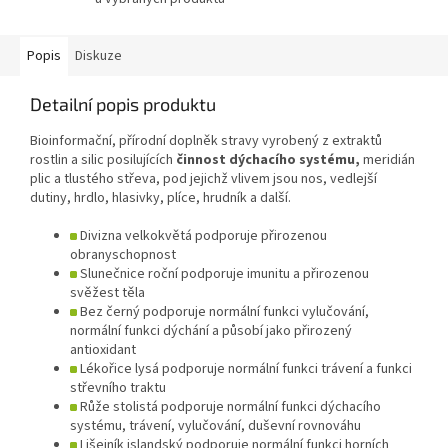
Popis
Diskuze
Detailní popis produktu
Bioinformační, přírodní doplněk stravy vyrobený z extraktů
rostlin a silic posilujících
činnost dýchacího systému,
meridián
plic a tlustého střeva, pod jejichž vlivem jsou nos, vedlejší
dutiny, hrdlo, hlasivky, plíce, hrudník a další.
Divizna velkokvětá podporuje přirozenou
obranyschopnost
Slunečnice roční podporuje imunitu a přirozenou
svěžest těla
Bez černý podporuje normální funkci vylučování,
normální funkci dýchání a působí jako přirozený
antioxidant
Lékořice lysá podporuje normální funkci trávení a funkci
střevního traktu
Růže stolistá podporuje normální funkci dýchacího
systému, trávení, vylučování, duševní rovnováhu
Lišejník islandský podporuje normální funkci horních