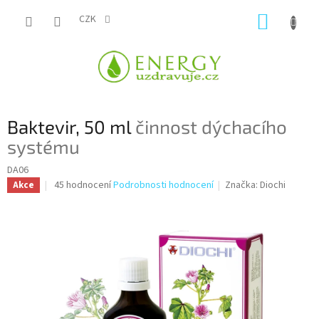
Přejít
NÁKUP
na
CZK
obsah
KOŠÍK
Baktevir, 50 ml
činnost dýchacího
systému
DA06
Průměrné
45 hodnocení
Podrobnosti hodnocení
Značka:
Diochi
Akce
hodnocení
produktu
je
3,6
z
5
hvězdiček.