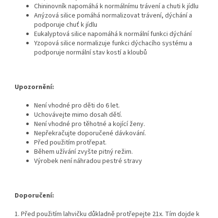
Chininovník napomáhá k normálnímu trávení a chuti k jídlu
Anýzová silice pomáhá normalizovat trávení, dýchání a
podporuje chuť k jídlu
Eukalyptová silice napomáhá k normální funkci dýchání
Yzopová silice normalizuje funkci dýchacího systému a
podporuje normální stav kostí a kloubů
Upozornění:
Není vhodné pro děti do 6 let.
Uchovávejte mimo dosah dětí.
Není vhodné pro těhotné a kojící ženy.
Nepřekračujte doporučené dávkování.
Před použitím protřepat.
Během užívání zvyšte pitný režim.
Výrobek není náhradou pestré stravy
Doporučení:
1. Před použitím lahvičku důkladně protřepejte 21x. Tím dojde k