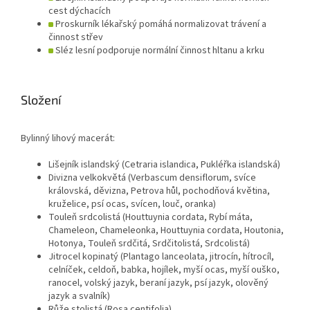
cest dýchacích
Proskurník lékařský pomáhá normalizovat trávení a
činnost střev
Sléz lesní podporuje normální činnost hltanu a krku
Složení
Bylinný lihový macerát:
Lišejník islandský (Cetraria islandica, Pukléřka islandská)
Divizna velkokvětá (Verbascum densiflorum, svíce
královská, děvizna, Petrova hůl, pochodňová květina,
kruželice, psí ocas, svícen, louč, oranka)
Touleň srdcolistá (Houttuynia cordata, Rybí máta,
Chameleon, Chameleonka, Houttuynia cordata, Houtonia,
Hotonya, Touleň srdčitá, Srdčitolistá, Srdcolistá)
Jitrocel kopinatý (Plantago lanceolata, jitrocín, hítrocíl,
celníček, celdoň, babka, hojílek, myší ocas, myší ouško,
ranocel, volský jazyk, beraní jazyk, psí jazyk, olověný
jazyk a svalník)
Růže stolistá (Rosa centifolia)