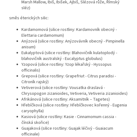
Marsh Mallow, Ibiš, Ibišek, Ajbiš, Slézová růže, Římský
sléz)
směs éterických silic:
Kardamomová (silice rostliny: Kardamovník obecný -
Elettaria cardamomum)
Anýzová (silice rostliny: Anýzovávník obecný - Pimpinella
anisum)
Eukalyptová (silice rostliny: Blahovičník kulatoplodý -
blahovičník australský - Eucalyptus globulus)
Yzopová (silice rostliny: Yzop lékařský - Hyssopus
officinalis)
Grepová (silice rostliny: Grapefriut - Citrus paradisi -
Citroník rajský)
Vetiverová (silice rostliny: Vousatka draslavá -
Chrysopogon zizanioides, Vetiveria, Vetiveria zizanioides)
Afrikánová (silice rostliny: Aksamitník – Tagetes)
Hřebíčková (silice rostliny: Hřebíčkovec kořenný - Eugenia
caryophylla)
Kasiová (silice rostliny: Kasie - Cinnamomum cassia -
čínská skořice)
Guajaková (silice rostliny: Guajak léčivý - Guaiacum
officinale)