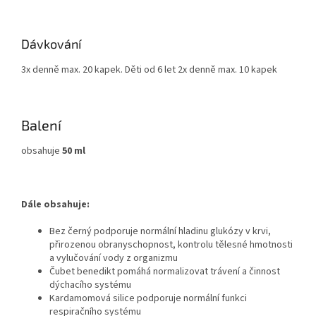
Dávkování
3x denně max. 20 kapek. Děti od 6 let 2x denně max. 10 kapek
Balení
obsahuje
50 ml
Dále obsahuje:
Bez černý podporuje normální hladinu glukózy v krvi,
přirozenou obranyschopnost, kontrolu tělesné hmotnosti
a vylučování vody z organizmu
Čubet benedikt pomáhá normalizovat trávení a činnost
dýchacího systému
Kardamomová silice podporuje normální funkci
respiračního systému