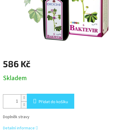
586 Kč
Měrná
Skladem
cena:
Přidat do košíku
Doplněk stravy
Detailní informace