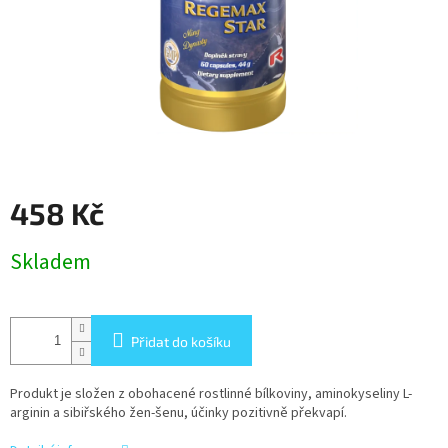
458 Kč
Měrná
Skladem
cena:
Přidat do košíku
Produkt je složen z obohacené rostlinné bílkoviny, aminokyseliny L-
arginin a sibiřského žen-šenu, účinky pozitivně překvapí.