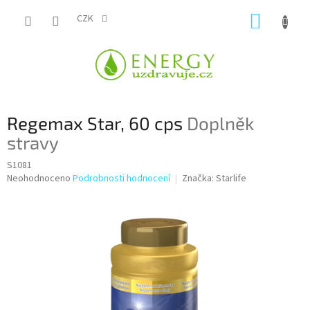
Přejít
NÁKUP
na
CZK
obsah
KOŠÍK
Regemax Star, 60 cps
Doplněk
stravy
S1081
Průměrné
Neohodnoceno
Podrobnosti hodnocení
Značka:
Starlife
hodnocení
produktu
je
0,0
z
5
hvězdiček.