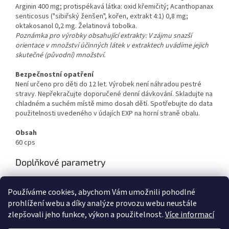
Arginin 400 mg; protispékavá látka: oxid křemičitý; Acanthopanax
senticosus ("sibiřský ženšen", kořen, extrakt 4:1) 0,8 mg;
oktakosanol 0,2 mg. Želatinová tobolka.
Poznámka pro výrobky obsahující extrakty: V zájmu snazší
orientace v množství účinných látek v extraktech uvádíme jejich
skutečné (původní) množství.
Bezpečnostní opatření
Není určeno pro děti do 12 let. Výrobek není náhradou pestré
stravy. Nepřekračujte doporučené denní dávkování. Skladujte na
chladném a suchém místě mimo dosah dětí. Spotřebujte do data
použitelnosti uvedeného v údajích EXP na horní straně obalu.
Obsah
60 cps
Doplňkové parametry
Kategorie
:
Starlife
Používáme cookies, abychom Vám umožnili pohodlné
EAN
:
8594210001770
prohlížení webu a díky analýze provozu webu neustále
zlepšovali jeho funkce, výkon a použitelnost.
Více informací
Z