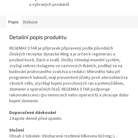
u vybraných produktů
Popis
Diskuze
Detailní popis produktu
REGEMAX STAR je přípravek připravený podle původních
čínských receptur dynastie Ming a je určen k regeneraci a
posílení kostí, šlach a svalů. Složky stimulují imunitní systém,
zvyšují sekreci kolagenu ve vazivových tkáních, podílejí se na
budování pruhovaného svalstva a redukci tělesného tuku při
programech hubnutí, mají preventivní účinky proti ateroskleróze
cévních stěn, urychlují hojení povrchových ran a pohmožděnin,
zlomenin a operačních řezů. REGEMAX STAR podporuje
rekonvalescenci (po nemocech nebo operacích) a zkracuje dobu
hojení zlomenin.
Doporučené dávkování
2 kapsle denně před spaním.
Složení
Obsah 2 tobolek: Obohacená rostlinná bílkovina 610 mg; L -