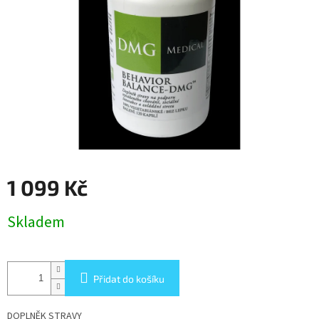
1 099 Kč
Měrná
Skladem
cena:
Přidat do košíku
DOPLNĚK STRAVY