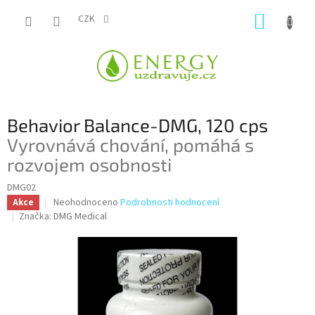
Přejít
NÁKUP
na
CZK
obsah
KOŠÍK
Behavior Balance-DMG, 120 cps
Vyrovnává chování, pomáhá s
rozvojem osobnosti
DMG02
Průměrné
Neohodnoceno
Podrobnosti hodnocení
Akce
hodnocení
Značka:
DMG Medical
produktu
je
0,0
z
5
hvězdiček.