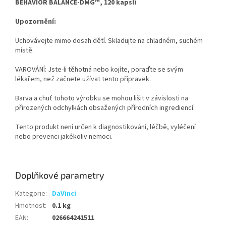
BEHAVIOR BALANCE-DMG™, 120 kapslí
Upozornění:
Uchovávejte mimo dosah dětí. Skladujte na chladném, suchém
místě.
VAROVÁNÍ: Jste-li těhotná nebo kojíte, poraďte se svým
lékařem, než začnete užívat tento přípravek.
Barva a chuť tohoto výrobku se mohou lišit v závislosti na
přirozených odchylkách obsažených přírodních ingrediencí.
Tento produkt není určen k diagnostikování, léčbě, vyléčení
nebo prevenci jakékoliv nemoci.
Doplňkové parametry
Kategorie
:
DaVinci
Hmotnost
:
0.1 kg
EAN
:
026664241511