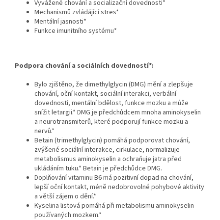
Vyvážené chování a socializační dovednosti*
Mechanismů zvládájící stres*
Mentální jasnosti*
Funkce imunitního systému*
Podpora chování a sociálních dovedností*:
Bylo zjištěno, že dimethylglycin (DMG) mění a zlepšuje
chování, oční kontakt, sociální interakci, verbální
dovednosti, mentální bdělost, funkce mozku a může
snížit letargii.* DMG je předchůdcem mnoha aminokyselin
a neurotransmiterů, které podporují funkce mozku a
nervů.*
Betain (trimethylglycin) pomáhá podporovat chování,
zvýšené sociální interakce, cirkulace, normalizuje
metabolismus aminokyselin a ochraňuje jatra před
ukládáním tuku.* Betain je předchůdce DMG.
Doplňování vitaminu B6 má pozitivní dopad na chování,
lepší oční kontakt, méně nedobrovolné pohybové aktivity
a větší zájem o dění.*
Kyselina listová pomáhá při metabolismu aminokyselin
používaných mozkem.*