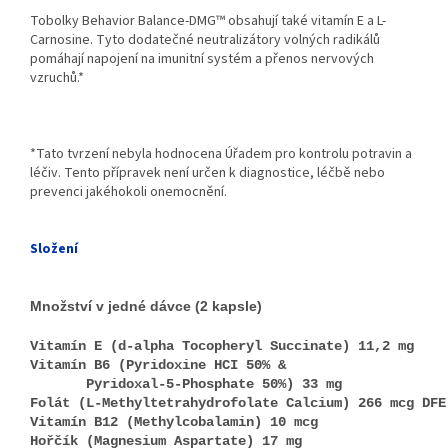
Tobolky Behavior Balance-DMG™ obsahují také vitamín E a L-
Carnosine. Tyto dodatečné neutralizátory volných radikálů
pomáhají napojení na imunitní systém a přenos nervových
vzruchů.*
*Tato tvrzení nebyla hodnocena Úřadem pro kontrolu potravin a
léčiv. Tento přípravek není určen k diagnostice, léčbě nebo
prevenci jakéhokoli onemocnění.
Složení
Množství v jedné dávce (2 kapsle)
Vitamín E (d-alpha Tocopheryl Succinate) 11,2 mg
Vitamín B6 (Pyridoxine HCI 50% &
Pyridoxal-5-Phosphate 50%) 33 mg
Folát (L-Methyltetrahydrofolate Calcium) 266 mcg DFE
Vitamín B12 (Methylcobalamin) 10 mcg
Hořčík (Magnesium Aspartate) 17 mg