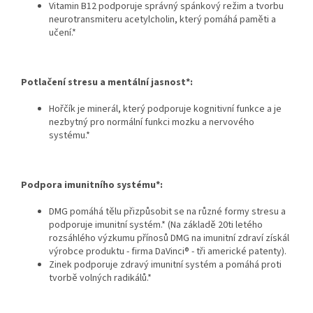
Vitamin B12 podporuje správný spánkový režim a tvorbu
neurotransmiteru acetylcholin, který pomáhá paměti a
učení.*
Potlačení stresu a mentální jasnost*:
Hořčík je minerál, který podporuje kognitivní funkce a je
nezbytný pro normální funkci mozku a nervového
systému.*
Podpora imunitního systému*:
DMG pomáhá tělu přizpůsobit se na různé formy stresu a
podporuje imunitní systém.* (
Na základě 20ti letého
rozsáhlého výzkumu
přínosů DMG na imunitní zdraví získál
výrobce produktu - firma
DaVinci®
- tři americké patenty).
Zinek podporuje zdravý imunitní systém a pomáhá proti
tvorbě volných radikálů.*