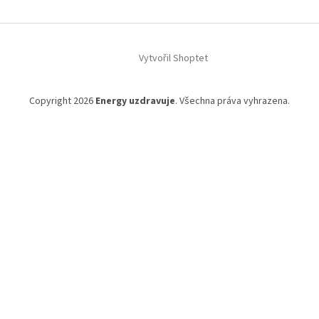
Z
á
Vytvořil Shoptet
p
a
t
Copyright 2026
Energy uzdravuje
. Všechna práva vyhrazena.
í