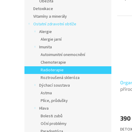
Obezita
Detoxikace
Vitamíny a minerály
Ostatní zdravotní obtíže
Alergie
Alergie jarní
Imunita
Autoimunitní onemocnění
Chemoterapie
Radioterapie
Roztroušená skleróza
Organ
Dýchací soustava
příro
Astma
Plíce, průdušky
Hlava
Bolesti zubů
390
Oční problémy
DETOXI
Paradontóza