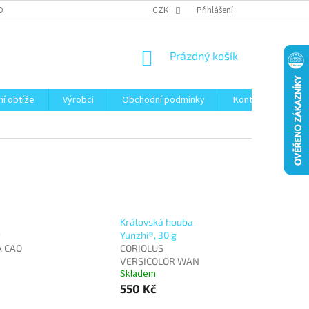
OBNÍCH ÚDAJŮ
CZK
Přihlášení
NÁKUPNÍ
Prázdný košík
KOŠÍK
ní obtíže
Výrobci
Obchodní podmínky
Kontakty
Bl
Královská houba
g
Yunzhi®, 30 g
A CAO
CORIOLUS
VERSICOLOR WAN
Skladem
550 Kč