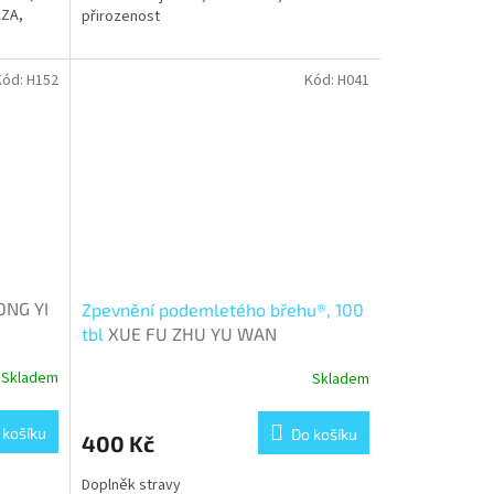
ZA,
přirozenost
Kód:
H152
Kód:
H041
ONG YI
Zpevnění podemletého břehu®, 100
tbl
XUE FU ZHU YU WAN
Skladem
Skladem
 košíku
Do košíku
400 Kč
Doplněk stravy