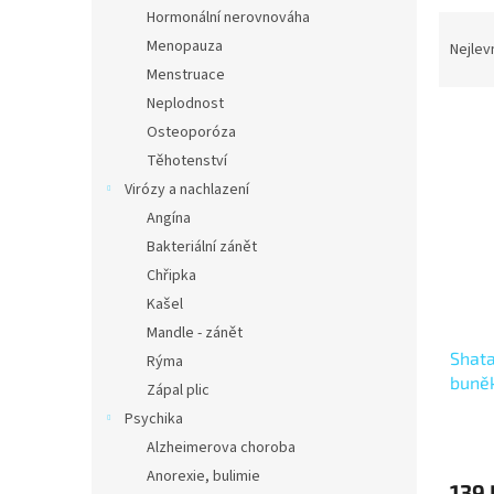
n
Hormonální nerovnováha
Ř
e
a
Menopauza
Nejlev
l
z
Menstruace
e
Neplodnost
V
n
Osteoporóza
ý
í
Těhotenství
p
p
Virózy a nachlazení
i
r
s
o
Angína
p
d
Bakteriální zánět
r
u
Chřipka
o
k
Kašel
d
t
Mandle - zánět
u
ů
Shat
k
Rýma
buně
t
Zápal plic
buně
ů
Psychika
Alzheimerova choroba
Anorexie, bulimie
139 