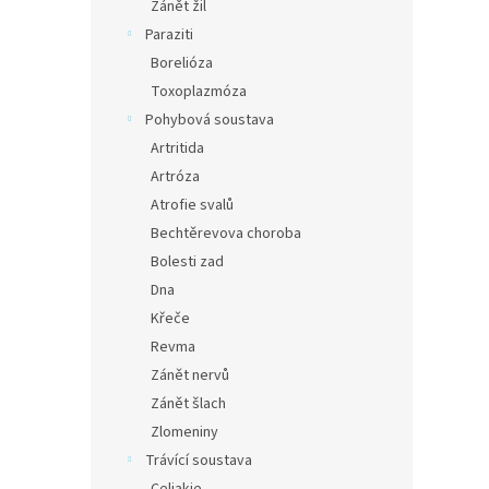
Zánět žil
Paraziti
Borelióza
Toxoplazmóza
Pohybová soustava
Artritida
Artróza
Atrofie svalů
Bechtěrevova choroba
Bolesti zad
Dna
Křeče
Revma
Zánět nervů
Zánět šlach
Zlomeniny
Trávící soustava