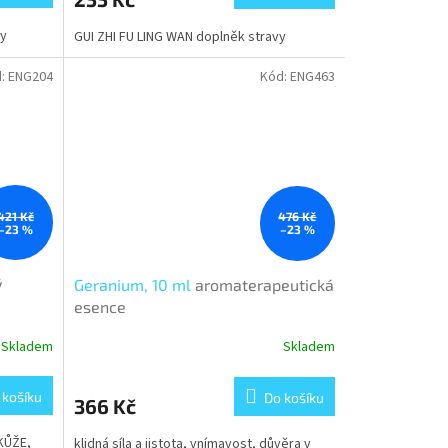
vy
GUI ZHI FU LING WAN doplněk stravy
d:
ENG204
Kód:
ENG463
421 Kč
476 Kč
–23 %
–23 %
ý
Geranium, 10 ml
aromaterapeutická
esence
Skladem
Skladem
 košíku
Do košíku
366 Kč
ŮŽE,
klidná síla a jistota, vnímavost, důvěra v