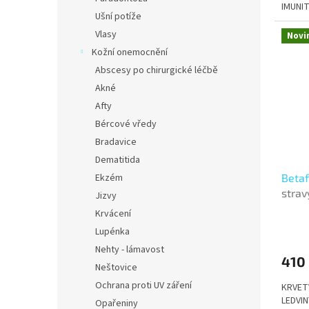
IMUNI
Ušní potíže
Vlasy
Novi
Kožní onemocnění
Abscesy po chirurgické léčbě
Akné
Afty
Bércové vředy
Bradavice
Dematitida
Betaf
Ekzém
strav
Jizvy
Krvácení
Lupénka
Nehty - lámavost
410
Neštovice
Ochrana proti UV záření
KRVET
LEDVI
Opařeniny