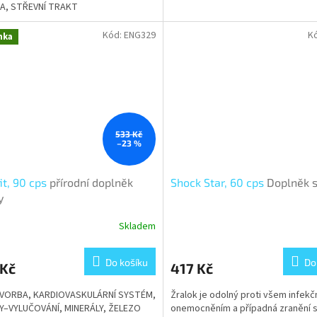
TA, STŘEVNÍ TRAKT
Kód:
ENG329
K
nka
533 Kč
–23 %
it, 90 cps
přírodní doplněk
Shock Star, 60 cps
Doplněk s
y
Skladem
Do košíku
Do
 Kč
417 Kč
VORBA, KARDIOVASKULÁRNÍ SYSTÉM,
Žralok je odolný proti všem infekč
NY–VYLUČOVÁNÍ, MINERÁLY, ŽELEZO
onemocněním a případná zranění 