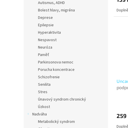
Autismus, ADHD
Doplně
Bolest hlavy, migréna
Deprese
Epilepsie
Hyperaktivita
Nespavost
Neuróza
Paměť
Parkinsonova nemoc
Porucha koncentrace
Schizofrenie
Uncar
Senilita
podpo
Stres
obra
Únavový syndrom chronický
Úzkost
Nadváha
259
Metabolický syndrom
Doplně