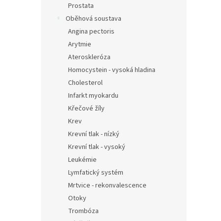
Prostata
Oběhová soustava
Angina pectoris
Arytmie
Ateroskleróza
Homocystein - vysoká hladina
Cholesterol
Infarkt myokardu
Křečové žíly
Krev
Krevní tlak - nízký
Krevní tlak - vysoký
Leukémie
Lymfatický systém
Mrtvice - rekonvalescence
Otoky
Trombóza