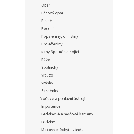
Opar
Pásový opar
Plísně
Pocení
Popáleniny, omrzliny
Proleženiny
Rány špatně se hojící
Růže
Spalničky
Vitiligo
Vrásky
Zarděnky
Močové a pohlavní ústrojí
Impotence
Ledvinové a močové kameny
Ledviny
Močový měchýř - zánět