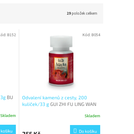
29
položek celkem
Kód:
B152
Kód:
B054
33g
BU
Odvalení kamenů z cesty, 200
kuliček/33 g
GUI ZHI FU LING WAN
Skladem
Skladem
 košíku
Do košíku
255 Kč