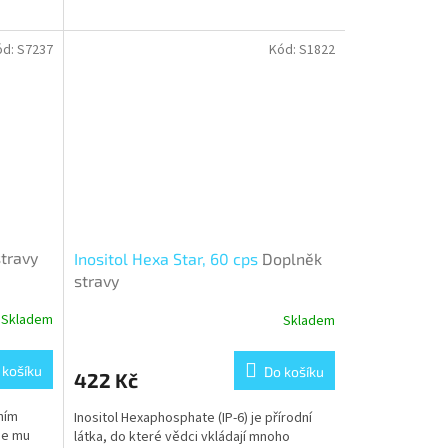
ód:
S7237
Kód:
S1822
travy
Inositol Hexa Star, 60 cps
Doplněk
stravy
Skladem
Skladem
 košíku
Do košíku
422 Kč
ním
Inositol Hexaphosphate (IP-6) je přírodní
se mu
látka, do které vědci vkládají mnoho