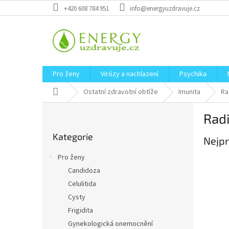
Přejít
+420 608 784 951
info@energyuzdravuje.cz
na
obsah
Pro ženy
Virózy a nachlazení
Psychika
Domů
Ostatní zdravotní obtíže
Imunita
Ra
P
Radi
o
Přeskočit
s
Kategorie
kategorie
Nejpr
t
r
Pro ženy
a
Candidoza
n
Celulitida
n
í
Cysty
p
Frigidita
a
Gynekologická onemocnění