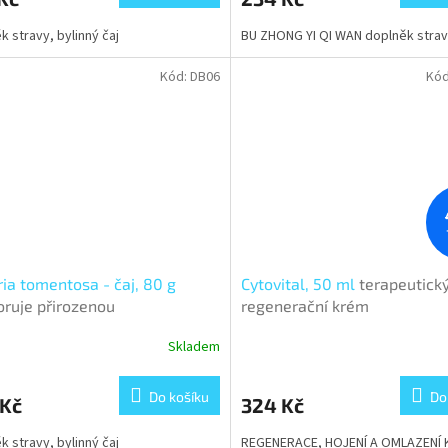
2,5
k stravy, bylinný čaj
BU ZHONG YI QI WAN doplněk stra
z
5
hvězdiček.
Kód:
DB06
Kó
ia tomentosa - čaj, 80 g
Cytovital, 50 ml
terapeutick
ruje přirozenou
regenerační krém
nyschopnost
Skladem
Průměrné
hodnocení
produktu
Do košíku
Do
 Kč
324 Kč
je
3,1
k stravy, bylinný čaj
REGENERACE, HOJENÍ A OMLAZENÍ K
z