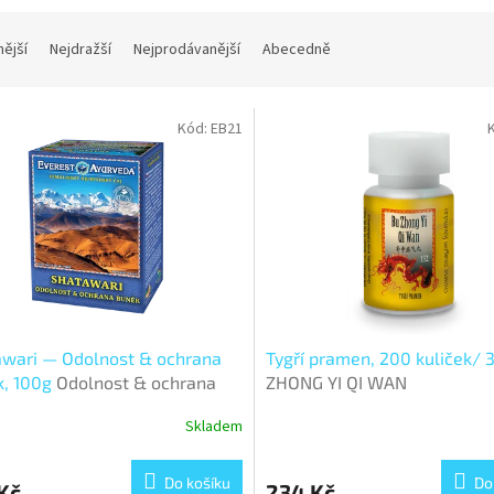
nější
Nejdražší
Nejprodávanější
Abecedně
Kód:
EB21
awari — Odolnost & ochrana
Tygří pramen, 200 kuliček/ 
k, 100g
Odolnost & ochrana
ZHONG YI QI WAN
k
Skladem
Průměrné
hodnocení
produktu
Do košíku
Do
Kč
234 Kč
je