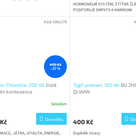
HORMONÁLNÍ SYSTÉM, ŠTÍTNÁ ŽLÁ
5
PODPORUJE EMPATII A HARMONII
hvězdiček.
Kód:
ENG379
499 Kč
–21 %
ic Chlorella, 200 tbl
čistá
Tygří pramen, 100 tbl
BU ZH
dní kvintesence
QI WAN
Skladem
Do košíku
Do
 Kč
400 Kč
KACE, JÁTRA, VITALITA, ENERGIE,
Doplněk stravy