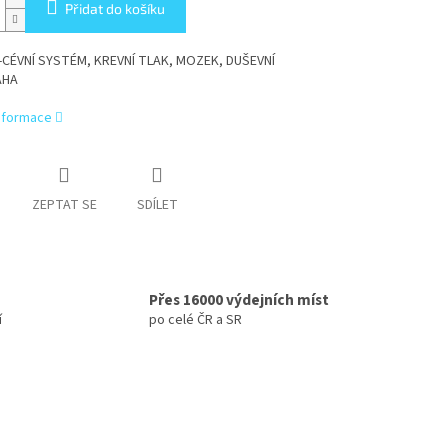
Přidat do košíku
CÉVNÍ SYSTÉM, KREVNÍ TLAK, MOZEK, DUŠEVNÍ
ÁHA
informace
ZEPTAT SE
SDÍLET
Přes 16000 výdejních míst
í
po celé ČR a SR