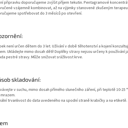
ání připravku doporučujeme zvýšit příjem tekutin. Pentagramové koncentrá
ručené vzájemně kombinovat, až na výjimky stanovené zkušeným terapeu
ručujeme spotřebovat do 3 měsíců po otevření.
zornění:
bek není určen dětem do 3 let. Užívání v době těhotenství a kojení konzultu
řem. Ukládejte mimo dosah dětí! Doplňky stravy nejsou určeny k používání j
ada pestré stravy. Může snižovat srážlivost krve.
sob skladování:
vávejte v suchu, mimo dosah přímého slunečního záření, při teplotě 10-25 °
 mrazem.
mální trvanlivost do data uvedeného na spodní straně krabičky a na etiketě.
jem