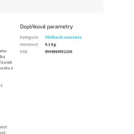
Doplňkové parametry
Kategorie
:
Oběhová soustava
Hmotnost
:
0.1 kg
jeho
EAN
:
8594069931150
lka
 česnek
 mozku a
 z
nost
ost