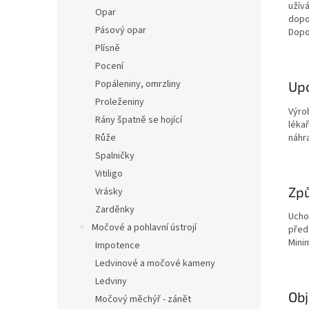
užív
Opar
dopo
Pásový opar
Dopo
Plísně
Pocení
Popáleniny, omrzliny
Upo
Proleženiny
Výro
Rány špatně se hojící
léka
náhr
Růže
Spalničky
Vitiligo
Způ
Vrásky
Zarděnky
Ucho
Močové a pohlavní ústrojí
před
Mini
Impotence
Ledvinové a močové kameny
Ledviny
Ob
Močový měchýř - zánět