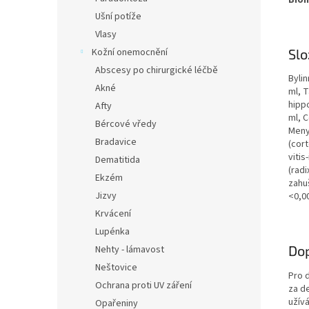
Ušní potíže
Vlasy
Slo
Kožní onemocnění
Abscesy po chirurgické léčbě
Bylin
Akné
ml, T
hippo
Afty
ml, C
Bércové vředy
Menya
Bradavice
(cort
vitis
Dematitida
(radi
Ekzém
zahu
Jizvy
<0,0
Krvácení
Lupénka
Do
Nehty - lámavost
Neštovice
Pro d
Ochrana proti UV záření
za d
užív
Opařeniny