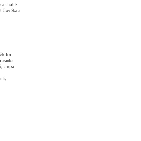
 a chuti k
t člověka a
ělotrn
brusinka
á, chrpa
nná,