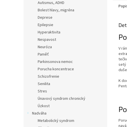
Autismus, ADHD
Popi
Bolest hlavy, migréna
Deprese
Det
Epilepsie
Hyperaktivita
Po
Nespavost
Neuróza
V rá
extr
Paměť
tečk
Parkinsonova nemoc
setý 
Porucha koncentrace
duše
Schizofrenie
K do
Senilita
Pent
Stres
Únavový syndrom chronický
Úzkost
Po
Nadváha
Poruc
Metabolický syndrom
navá