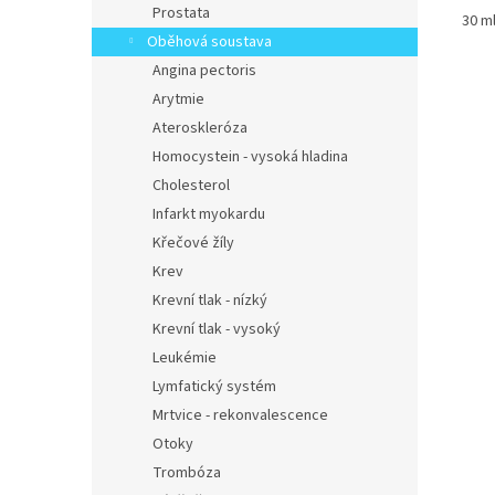
Prostata
30 m
Oběhová soustava
Angina pectoris
Arytmie
Ateroskleróza
Homocystein - vysoká hladina
Cholesterol
Infarkt myokardu
Křečové žíly
Krev
Krevní tlak - nízký
Krevní tlak - vysoký
Leukémie
Lymfatický systém
Mrtvice - rekonvalescence
Otoky
Trombóza