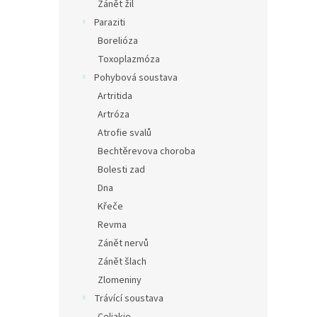
Zánět žil
Paraziti
Borelióza
Toxoplazmóza
Pohybová soustava
Artritida
Artróza
Atrofie svalů
Bechtěrevova choroba
Bolesti zad
Dna
Křeče
Revma
Zánět nervů
Zánět šlach
Zlomeniny
Trávící soustava