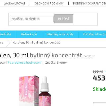
JAK NAKUPOVAT
OBCHODNÍ PODMÍNKY
PODMÍNKY OCHRANY OS
HLEDAT
Nadváha
Detoxikace
Vitamíny a minerály
Ostatní zdravot
va
Korolen, 30 ml
bylinný koncentrát
olen, 30 ml
bylinný koncentrát
ENG115
né
ocení
Podrobnosti hodnocení
Značka:
Energy
ní
u
589 Kč
453
Měrná
Skla
cena:
ek.