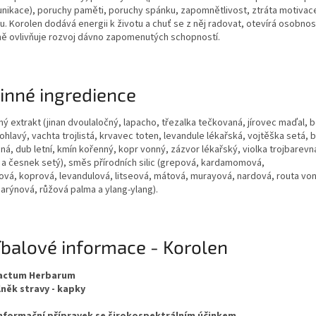
nikace), poruchy paměti, poruchy spánku, zapomnětlivost, ztráta motivace
u. Korolen dodává energii k životu a chuť se z něj radovat, otevírá osobnos
ně ovlivňuje rozvoj dávno zapomenutých schopností.
inné ingredience
ný extrakt (jinan dvoulaločný, lapacho, třezalka tečkovaná, jírovec maďal, b
ohlavý, vachta trojlistá, krvavec toten, levandule lékařská, vojtěška setá, 
ná, dub letní, kmín kořenný, kopr vonný, zázvor lékařský, violka trojbarevn
í a česnek setý), směs přírodních silic (grepová, kardamomová,
ová, koprová, levandulová, litseová, mátová, murayová, nardová, routa vo
arýnová, růžová palma a ylang-ylang).
íbalové informace - Korolen
ractum Herbarum
něk stravy - kapky
nformační přípravek se širokospektrálním účinkem.