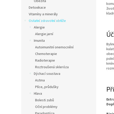
Obezita
komu
Detoxikace
život
klad
Vitamíny a minerály
Ostatní zdravotní obtíže
Alergie
Úč
Alergie jarní
Imunita
Bylin
Autoimunitní onemocnění
kulat
Chemoterapie
obec
poln
Radioterapie
kmín
Roztroušená skleróza
rozm
Dýchací soustava
Astma
Plíce, průdušky
Př
Hlava
Ext
Bolesti zubů
Dopl
Oční problémy
Paradontóza
Bioi