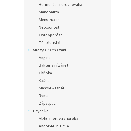
n
Hormonální nerovnováha
e
Menopauza
l
Menstruace
Neplodnost
Osteoporóza
Těhotenství
Virózy a nachlazení
Angína
Bakteriální zánět
Chřipka
Kašel
Mandle - zánět
Rýma
Zápal plic
Psychika
Alzheimerova choroba
Anorexie, bulimie