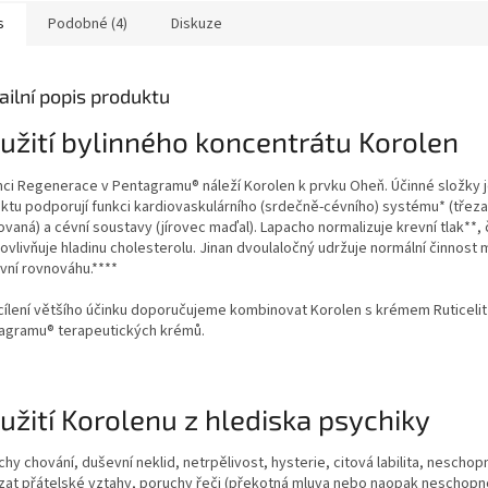
s
Podobné (4)
Diskuze
ailní popis produktu
užití bylinného koncentrátu Korolen
mci Regenerace v Pentagramu® náleží Korolen k prvku Oheň. Účinné složky 
aktu podporují funkci kardiovaskulárního (srdečně-cévního) systému* (třeza
ovaná) a cévní soustavy (jírovec maďal). Lapacho normalizuje krevní tlak**,
ovlivňuje hladinu cholesterolu. Jinan dvoulaločný udržuje normální činnost
vní rovnováhu.****
cílení většího účinku doporučujeme kombinovat Korolen s krémem Ruticelit
agramu® terapeutických krémů.
užití Korolenu z hlediska psychiky
hy chování, duševní neklid, netrpělivost, hysterie, citová labilita, neschop
zat přátelské vztahy, poruchy řeči (překotná mluva nebo naopak neschopn