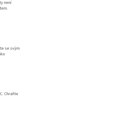
ty není
tem.
jte se svým
ako
C. Chraňte