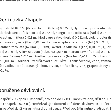
žení dávky 7 kapek:
ný extrakt 82,6 % [Gingko biloba (folium) 0,025 ml, Hypericum perforatum (
abebuia serratifolia (cortex) 0,022 ml, Sanguisorba officinalis (radix) 0,021 
castanum (flos) 0,021 ml, Medicago sativa (herba) 0,021 ml, Viola tricolor (
entaurea cyanus (flos) 0,019 ml, Echinops sphaerocephalus (tot.) 0,019 ml,
nthes trifoliata (folium) 0,019 ml, Lavandula officinalis (flos) 0,016 ml, Que
ex) 0,016 ml, Allium sativum (bul.pulv.) 0,014 ml, Carum carvi (fructus) 0,014
-idaea (folium) 0,013 ml, Anethum graveolens (fructus) 0,008 ml, Zingiber off
x) 0,008 ml], sorbitol – zahušťovadlo, celulóza – zahušťovadlo, voda, xantha
šťovadlo, sorbát draselný – konzervant, směs silic 0,12 %, grapefruitový e
001 %.
poručené dávkování:
ospělé 2-7 kapek 1-3x denně, pro děti od 12 let 7 kapek za den, děti od 3 l
en (7 kapek = 0,35 ml). Nepřekračujte doporučené denní dávkování! Po třec
ání je před další kúrou nutná týdenní pauza. Před použitím nutno protřepat