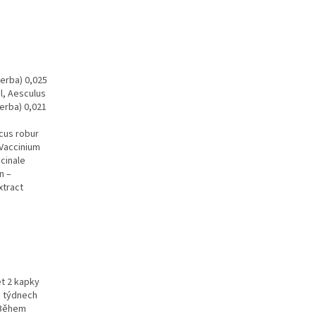
herba) 0,025
ml, Aesculus
herba) 0,021
rcus robur
, Vaccinium
icinale
n –
xtract
et 2 kapky
h týdnech
. Během