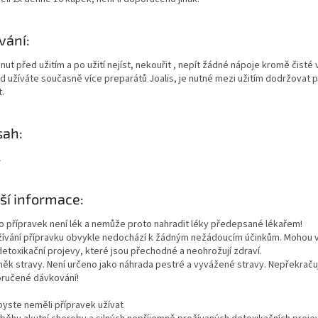
vání:
nut před užitím a po užití nejíst, nekouřit , nepít žádné nápoje kromě čisté 
d užíváte současně více preparátů Joalis, je nutné mezi užitím dodržovat p
.
sah:
l
ší informace:
o přípravek není lék a nemůže proto nahradit léky předepsané lékařem!
užívání přípravku obvykle nedochází k žádným nežádoucím účinkům. Mohou 
detoxikační projevy, které jsou přechodné a neohrožují zdraví.
něk stravy. Není určeno jako náhrada pestré a vyvážené stravy. Nepřekraču
ručené dávkování!
byste neměli přípravek užívat