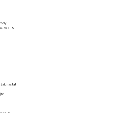
vody.
auzu 1 - 5
však nastat
jte