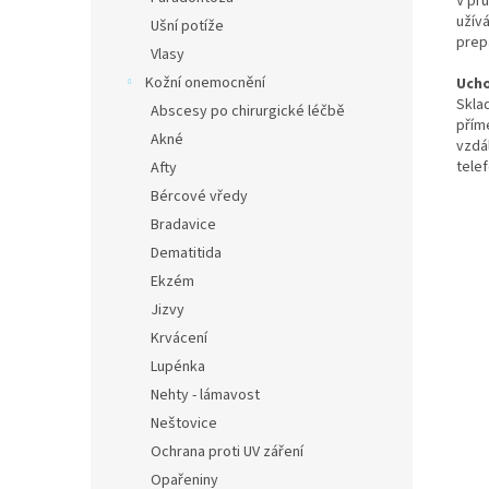
V pr
užívá
Ušní potíže
prep
Vlasy
Kožní onemocnění
Ucho
Skla
Abscesy po chirurgické léčbě
přím
Akné
vzdá
tele
Afty
Bércové vředy
Bradavice
Dematitida
Ekzém
Jizvy
Krvácení
Lupénka
Nehty - lámavost
Neštovice
Ochrana proti UV záření
Opařeniny