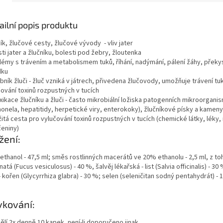
ailní popis produktu
ík, žlučové cesty, žlučové vývody - vliv jater
ti jater a žlučníku, bolesti pod žebry, žloutenka
lémy s trávením a metabolismem tuků, říhání, nadýmání, pálení žáhy, překy
dku
ník žluči - žluč vzniká v játrech, přivedena žlučovody, umožňuje trávení tu
čování toxinů rozpustných v tucích
xikace žlučníku a žluči - často mikrobiální ložiska patogenních mikroorgani
monela, hepatitidy, herpetické viry, enterokoky), žlučníkové písky a kameny
itá cesta pro vylučování toxinů rozpustných v tucích (chemické látky, léky,
čeniny)
žení:
ethanol - 47,5 ml; směs rostlinných macerátů ve 20% ethanolu - 2,5 ml, z to
natá (Fucus vesiculosus) - 40 %, šalvěj lékařská - list (Salvia officinalis) - 30
- kořen (Glycyrrhiza glabra) - 30 %; selen (seleničitan sodný pentahydrát) - 
kování:
lí 2x denně 10 kapek, není-li doporučeno jinak.