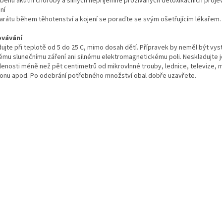
ůběhu akutní choroby a silných nepříjemně prožívaných detoxikačních proje
ní
arátu během těhotenství a kojení se poraďte se svým ošetřujícím lékařem.
vávání
dujte při teplotě od 5 do 25 C, mimo dosah dětí. Přípravek by neměl být vy
ému slunečnímu záření ani silnému elektromagnetickému poli. Neskladujte j
lenosti méně než pět centimetrů od mikrovlnné trouby, lednice, televize, 
fonu apod. Po odebrání potřebného množství obal dobře uzavřete.