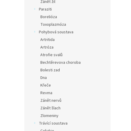
Zánět žil
Paraziti
Borelióza
Toxoplazmóza
Pohybová soustava
Artritida
Artróza
Atrofie svalů
Bechtěrevova choroba
Bolesti zad
Dna
Křeče
Revma
Zánět nervů
Zánět šlach
Zlomeniny
Trávící soustava