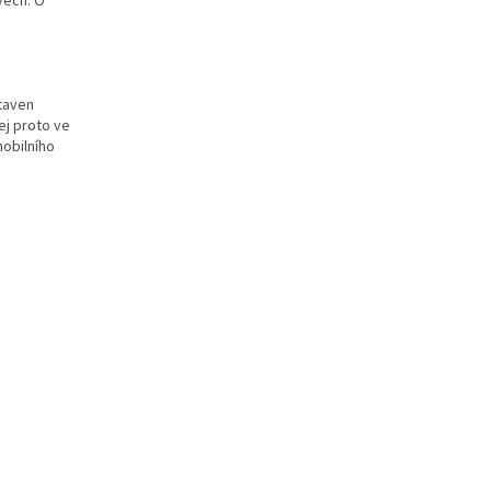
vech. O
staven
ej proto ve
mobilního