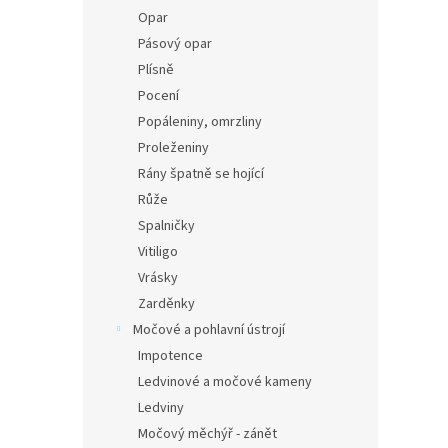
Opar
Pásový opar
Plísně
Pocení
Popáleniny, omrzliny
Proleženiny
Rány špatně se hojící
Růže
Spalničky
Vitiligo
Vrásky
Zarděnky
Močové a pohlavní ústrojí
Impotence
Ledvinové a močové kameny
Ledviny
Močový měchýř - zánět