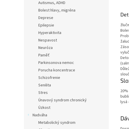
Autismus, ADHD
Bolest hlavy, migréna
Det
Deprese
žlučn
Epilepsie
Boles
Hyperaktivita
Prob
Nespavost
žalu
Zásob
Neuróza
vylu
Paměť
Deto
Parkinsonova nemoc
(sal
Důlež
Porucha koncentrace
slou
Schizofrenie
Slo
Senilita
20% 
Stres
bubli
Únavový syndrom chronický
lysá 
Úzkost
Nadváha
Dáv
Metabolický syndrom
Dospě