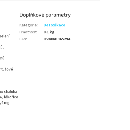
Doplňkové parametry
Kategorie
:
Detoxikace
Hmotnost
:
0.1 kg
selení
EAN
:
8594041365294
ků,
smů
 rtuťové
ho chaluha
 %, lékořice
1,4 mg