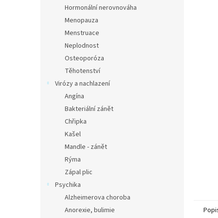
n
Hormonální nerovnováha
e
Menopauza
l
Menstruace
Neplodnost
Osteoporóza
Těhotenství
Virózy a nachlazení
Angína
Bakteriální zánět
Chřipka
Kašel
Mandle - zánět
Rýma
Zápal plic
Psychika
Alzheimerova choroba
Anorexie, bulimie
Popi