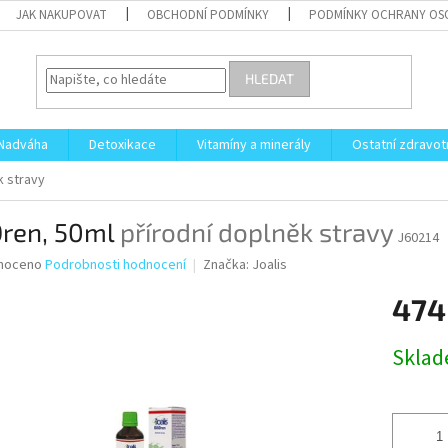
JAK NAKUPOVAT
OBCHODNÍ PODMÍNKY
PODMÍNKY OCHRANY OS
HLEDAT
Nadváha
Detoxikace
Vitamíny a minerály
Ostatní zdravot
k stravy
Dren, 50ml
přírodní doplněk stravy
J60214
né
noceno
Podrobnosti hodnocení
Značka:
Joalis
ní
474
u
Měrná
Skla
cena:
ek.