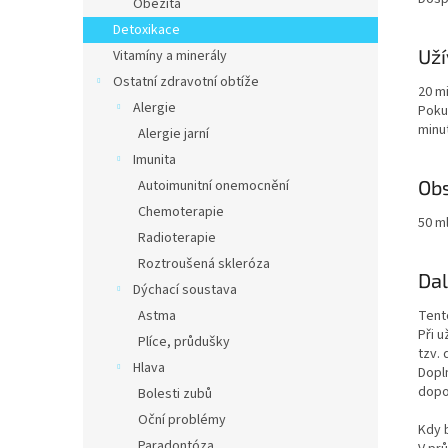
Obezita
Detoxikace
Uží
Vitamíny a minerály
Ostatní zdravotní obtíže
20 mi
Alergie
Poku
minut
Alergie jarní
Imunita
Ob
Autoimunitní onemocnění
Chemoterapie
50 m
Radioterapie
Roztroušená skleróza
Dal
Dýchací soustava
Astma
Tent
Při 
Plíce, průdušky
tzv. 
Hlava
Dopl
dopo
Bolesti zubů
Oční problémy
Kdy 
Paradontóza