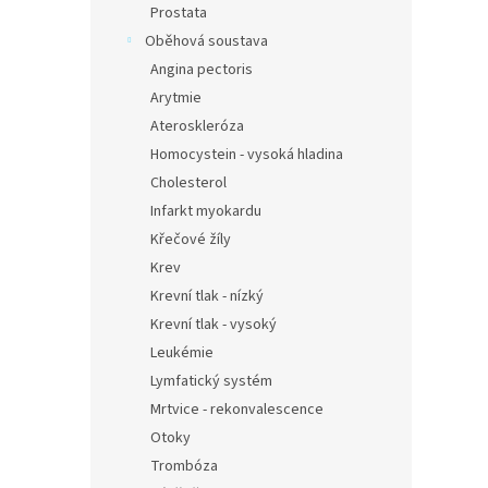
Prostata
Oběhová soustava
Angina pectoris
Arytmie
Ateroskleróza
Homocystein - vysoká hladina
Cholesterol
Infarkt myokardu
Křečové žíly
Krev
Krevní tlak - nízký
Krevní tlak - vysoký
Leukémie
Lymfatický systém
Mrtvice - rekonvalescence
Otoky
Trombóza