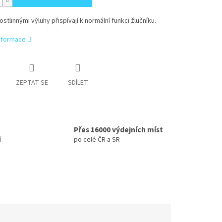
ostlinnými výluhy přispívají k normální funkci žlučníku.
informace
ZEPTAT SE
SDÍLET
Přes 16000 výdejních míst
í
po celé ČR a SR