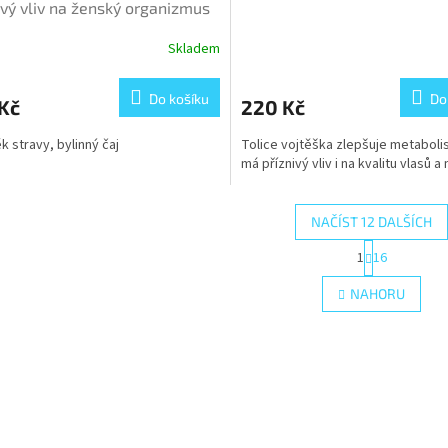
ivý vliv na ženský organizmus
Skladem
Do košíku
Do
Kč
220 Kč
k stravy, bylinný čaj
Tolice vojtěška zlepšuje metaboli
má příznivý vliv i na kvalitu vlasů a
NAČÍST 12 DALŠÍCH
S
1
16
O
t
r
v
NAHORU
á
l
n
á
k
d
o
a
v
c
á
í
n
p
í
r