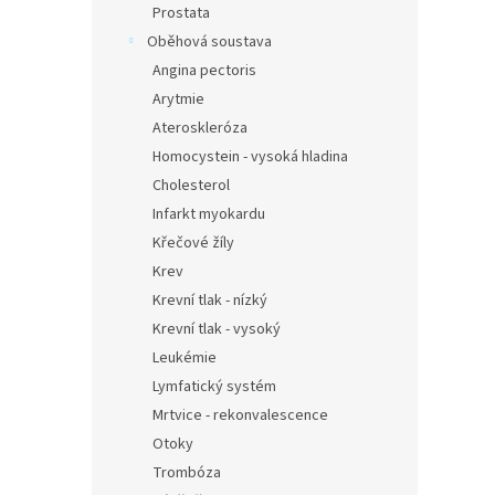
Prostata
Oběhová soustava
Angina pectoris
Arytmie
Ateroskleróza
Homocystein - vysoká hladina
Cholesterol
Infarkt myokardu
Křečové žíly
Krev
Krevní tlak - nízký
Krevní tlak - vysoký
Leukémie
Lymfatický systém
Mrtvice - rekonvalescence
Otoky
Trombóza