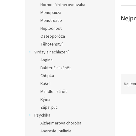
n
Hormonální nerovnováha
e
Menopauza
l
Nejpr
Menstruace
Neplodnost
Osteoporóza
Těhotenství
Virózy a nachlazení
Angína
Bakteriální zánět
Chřipka
Ř
a
Kašel
Nejlev
z
Mandle - zánět
e
Rýma
V
n
Zápal plic
ý
í
Psychika
p
p
i
r
Alzheimerova choroba
s
o
Anorexie, bulimie