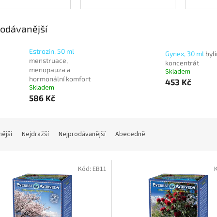
odávanější
Estrozin, 50 ml
Gynex, 30 ml
byl
menstruace,
koncentrát
menopauza a
Skladem
hormonální komfort
453 Kč
Skladem
586 Kč
nější
Nejdražší
Nejprodávanější
Abecedně
Kód:
EB11