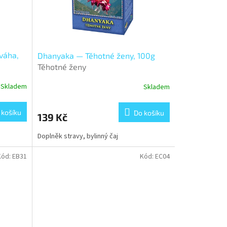
váha,
Dhanyaka — Těhotné ženy, 100g
Těhotné ženy
Skladem
Skladem
 košíku
Do košíku
139 Kč
Doplněk stravy, bylinný čaj
Kód:
EB31
Kód:
EC04