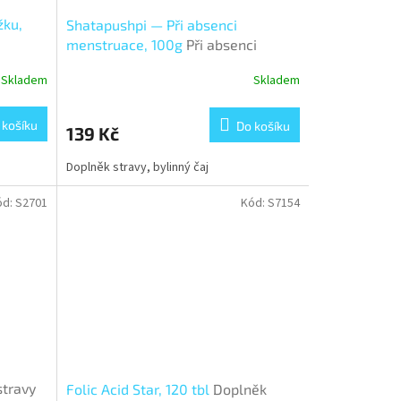
žku,
Shatapushpi — Při absenci
menstruace, 100g
Při absenci
menstruace
Skladem
Skladem
 košíku
Do košíku
139 Kč
Doplněk stravy, bylinný čaj
ód:
S2701
Kód:
S7154
stravy
Folic Acid Star, 120 tbl
Doplněk