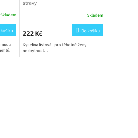
stravy
Skladem
Skladem
 košíku
Do košíku
222 Kč
smus a
Kyselina listová - pro těhotné ženy
 nehtů.
nezbytnost…