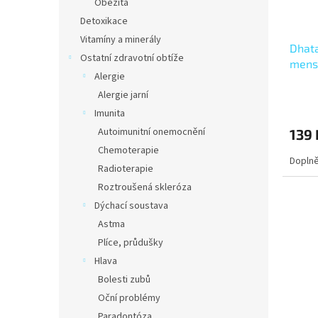
Obezita
Detoxikace
Vitamíny a minerály
Dhata
Ostatní zdravotní obtíže
mens
Alergie
mens
Alergie jarní
Imunita
Autoimunitní onemocnění
139 
Chemoterapie
Doplně
Radioterapie
Roztroušená skleróza
Dýchací soustava
Astma
Plíce, průdušky
Hlava
Bolesti zubů
Oční problémy
Paradontóza