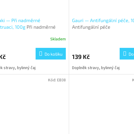
ki — Při nadměrné
Gauri — Antifungální péče, 
truaci, 100g
Při nadměrné
Antifungální péče
truaci
Skladem
Do košíku
Do
Kč
139 Kč
k stravy, bylinný čaj
Doplněk stravy, bylinný čaj
Kód:
EB38