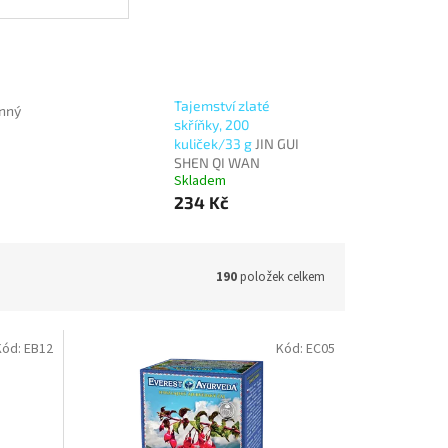
Tajemství zlaté
inný
skříňky, 200
kuliček/33 g
JIN GUI
SHEN QI WAN
Skladem
234 Kč
190
položek celkem
Kód:
EB12
Kód:
EC05