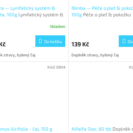
ra — Lymfatický systém &
Nimba — Péče o pleť & poko
ta, 100g
Lymfatický systém &
100g
Péče o pleť & pokožku
ta
Skladem
Do košíku
Do
Kč
139 Kč
k stravy, bylinný čaj
Doplněk stravy, bylinný čaj
Kód:
DB04
K
nus ilicifolia - čaj, 150 g
Alfalfa Star, 60 tbl
Doplněk 