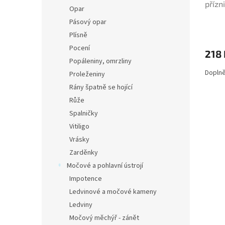
přízn
Opar
Pásový opar
Plísně
Pocení
218 
Popáleniny, omrzliny
Doplně
Proleženiny
Rány špatně se hojící
Růže
Spalničky
Vitiligo
Vrásky
Zarděnky
Močové a pohlavní ústrojí
Impotence
Ledvinové a močové kameny
Ledviny
Močový měchýř - zánět