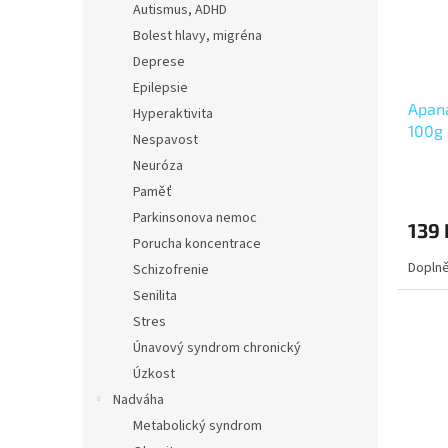
p
d
Autismus, ADHD
r
u
Bolest hlavy, migréna
o
k
Deprese
d
t
Epilepsie
u
ů
Apana
k
Hyperaktivita
100g
t
Nespavost
ů
Neuróza
Paměť
Parkinsonova nemoc
139 
Porucha koncentrace
Doplně
Schizofrenie
Senilita
Stres
Únavový syndrom chronický
Úzkost
Nadváha
Metabolický syndrom