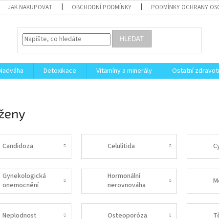
JAK NAKUPOVAT
OBCHODNÍ PODMÍNKY
PODMÍNKY OCHRANY OS
HLEDAT
Nadváha
Detoxikace
Vitamíny a minerály
Ostatní zdravot
 ženy
Candidoza
Celulitida
C
Gynekologická
Hormonální
M
onemocnění
nerovnováha
Neplodnost
Osteoporóza
T