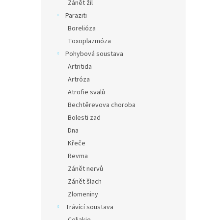
Zánět žil
Paraziti
Borelióza
Toxoplazmóza
Pohybová soustava
Artritida
Artróza
Atrofie svalů
Bechtěrevova choroba
Bolesti zad
Dna
Křeče
Revma
Zánět nervů
Zánět šlach
Zlomeniny
Trávící soustava