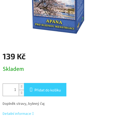
139 Kč
Měrná
Skladem
cena:
Přidat do košíku
Doplněk stravy, bylinný čaj
Detailní informace