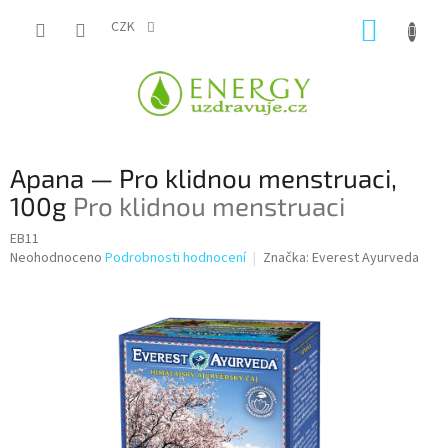
Přejít
NÁKUP
na
CZK
obsah
KOŠÍK
Apana — Pro klidnou menstruaci,
100g
Pro klidnou menstruaci
EB11
Průměrné
Neohodnoceno
Podrobnosti hodnocení
Značka:
Everest Ayurveda
hodnocení
produktu
je
0,0
z
5
hvězdiček.