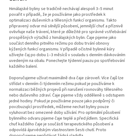
Himálajské byliny se tradičně nechávají alespoň 3–5 minut
povařit v případě, že je používáme jako prostředek k
optimalizaci duševních a tělesných funkcí organismu. Takto
připravený odvar má silnější působení, jemnější chuť a příznivě
ovlivňuje naše trávení, které je důležité pro správné vstřebávání
prospěšných výtažků z himálajských bylin. Čaje pijeme jako
součást denního pitného režimu po dobu trvání obnovy
kýžených funkcí organismu. V případě očistné bylinné kúry
užívejte čaj po dobu 1–3 měsíců v souladu s denním dávkováním
uvedeným na obalu. Ponechejte týdenní pauzu po spotřebování
každého balení.
Doporučujeme užívat maximálně dva čaje zároveň. Více čajů lze
střídat v denním či týdenním režimu pokud je používáme k
normalizaci běžných projevů při narušení rovnováhy tělesného
nebo duševního zdraví. Čaje pijeme vždy odděleně s odstupem
jedné hodiny. Pokud je používáme pouze jako podpůrný či
povzbuzující prostředek, můžeme nechat byliny pouze
vyluhovat bez omezené doby užívání. Pro optimální působení
bylinného odvaru pijeme čaje teplé a před jídlem. Specifická
chuť každého čaje je součástí terapeutického působení a
odpovídá ájurvédským vlastnostem šesti chutí. Proto
doporučujeme nepřidávat žádná sladidla.