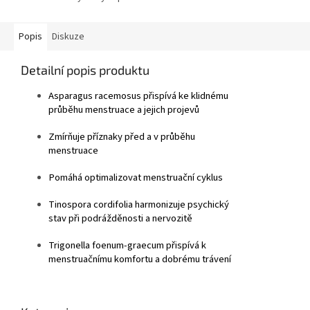
Popis
Diskuze
Detailní popis produktu
Asparagus racemosus
přispívá ke klidnému
průběhu menstruace a jejich projevů
Zmírňuje příznaky před a v průběhu
menstruace
Pomáhá optimalizovat menstruační cyklus
Tinospora cordifolia
harmonizuje psychický
stav při podrážděnosti a nervozitě
Trigonella foenum-graecum
přispívá k
menstruačnímu komfortu a dobrému tráven
í