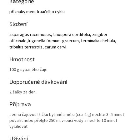
Kategorie
příznaky menstruačního cyklu
Složení
asparagus racemosus, tinospora cordifolia, zingiber
officinale,
trigonella foenum-graecum, terminalia chebula,
tribulus terrestris, carum carvi
Hmotnost
100 g sypaného čaje
Doporučené dávkování
2 šálky za den
Příprava
Jednu čajovou lžičku bylinné směsi (cca 2 g) nechte 3–5 minut
povařit nebo přelijte 250 ml vroucí vody a nechte 10 minut
vyluhovat
Užívání