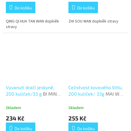
Do košíku
Do košíku
QING QI HUA TAN WAN doplněk
ZHI SOU WAN doplněk stravy
stravy
Vyvanutí dračí jeskyně,
Celistvost kovového štítu,
200 kuliček/33 g
BI MIN
200 kuliček/ 33g
MAI WEI
GAN WAN
DI HUANG WAN
Skladem
Skladem
234 Kč
255 Kč
Do košíku
Do košíku