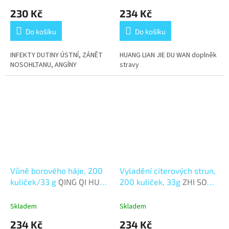
230 Kč
234 Kč
Do košíku
Do košíku
INFEKTY DUTINY ÚSTNÍ, ZÁNĚT
HUANG LIAN JIE DU WAN doplněk
NOSOHLTANU, ANGÍNY
stravy
Vůně borového háje, 200
Vyladění citerových strun,
kuliček/33 g
QING QI HUA
200 kuliček, 33g
ZHI SOU
TAN WAN
WAN
Skladem
Skladem
234 Kč
234 Kč