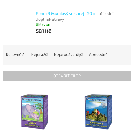
Epam 8 Mumiový ve spreji, 50 ml
přírodní
doplněk stravy
Skladem
581 Kč
Ř
a
Nejlevnější
Nejdražší
Nejprodávanější
Abecedně
z
e
n
OTEVŘÍT FILTR
í
p
V
r
ý
o
p
d
i
u
s
k
p
t
r
ů