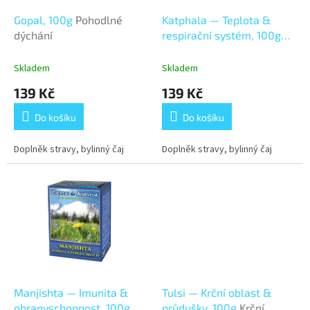
o
d
Gopal, 100g
Pohodlné
Katphala — Teplota &
u
dýchání
respirační systém, 100g
k
Teplota & respirační
t
systém
Skladem
Skladem
ů
139 Kč
139 Kč
Do košíku
Do košíku
Doplněk stravy, bylinný čaj
Doplněk stravy, bylinný čaj
Manjishta — Imunita &
Tulsi — Krční oblast &
obranyschopnost, 100g
průdušky, 100g
Krční