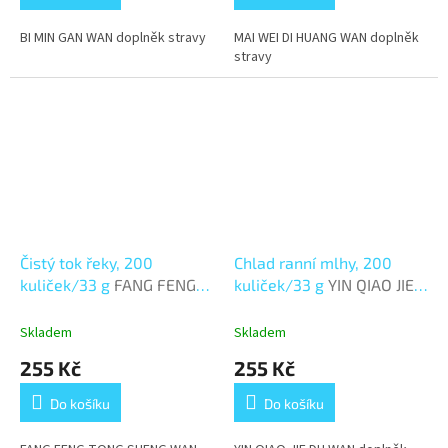
BI MIN GAN WAN doplněk stravy
MAI WEI DI HUANG WAN doplněk
stravy
Čistý tok řeky, 200
Chlad ranní mlhy, 200
kuliček/33 g
FANG FENG
kuliček/33 g
YIN QIAO JIE
TONG SHENG WAN
DU WAN
Skladem
Skladem
255 Kč
255 Kč
Do košíku
Do košíku