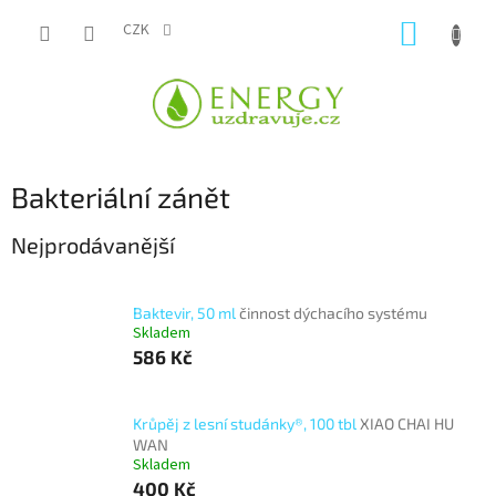
Přejít
NÁKUP
na
CZK
obsah
KOŠÍK
Bakteriální zánět
Nejprodávanější
Baktevir, 50 ml
činnost dýchacího systému
Skladem
586 Kč
Krůpěj z lesní studánky®, 100 tbl
XIAO CHAI HU
WAN
Skladem
400 Kč