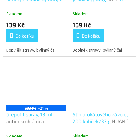
Imunita & obranyschpnost
oblast & průdušky
Skladem
Skladem
139 Kč
139 Kč
Do košíku
Do košíku
Doplněk stravy, bylinný čaj
Doplněk stravy, bylinný čaj
293 Kč
–21 %
Grepofit spray, 18 ml
Stín brokátového závoje,
antimikrobiální a
200 kuliček/33 g
HUANG
protizánětlivý ústní sprej
LIAN JIE DU WAN
Skladem
Skladem