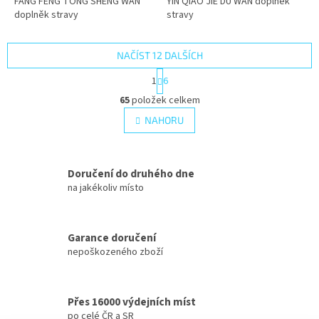
FANG FENG TONG SHENG WAN
YIN QIAO JIE DU WAN doplněk
doplněk stravy
stravy
NAČÍST 12 DALŠÍCH
S
1
6
t
O
r
65
položek celkem
v
á
l
NAHORU
n
á
k
d
o
v
a
á
Doručení do druhého dne
c
n
í
na jakékoliv místo
í
p
r
v
Garance doručení
k
nepoškozeného zboží
y
v
ý
p
Přes 16000 výdejních míst
i
po celé ČR a SR