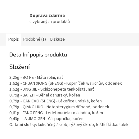
Doprava zdarma
u vybraných produktů
Popis
Podobné (1)
Diskuze
Detailní popis produktu
Složení
3,25g - BO HE - Máta rolní, nať
1,62g - CHUAN XIONG (SHENG) - Koprníček wallichův, oddenek
1,62g - JING JIE - Schizonepeta tenkolistá, nať
0,79g - BAI ZHI - Děhel dahurský, kořen
0,79g - GAN CAO (SHENG) - Lékořice uralská, kořen
0,79g - QIANG HUO - Notopterygium dřípené, oddenek
0,61g - FANG FENG - Ledebouriela rozkladitá, kořen
0,43g - LA JIAO GEN - Čili paprička, kořen
Ostatní složky: kukuřičný škrob, rýžový škrob, leštící látka: talek