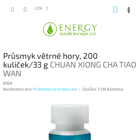
Přejít
NÁKUP
na
CZK
obsah
KOŠÍK
Průsmyk větrné hory, 200
kuliček/33 g
CHUAN XIONG CHA TIAO
WAN
B004
Průměrné
Neohodnoceno
Podrobnosti hodnocení
Značka:
TCM Bohemia
hodnocení
produktu
je
0,0
z
5
hvězdiček.