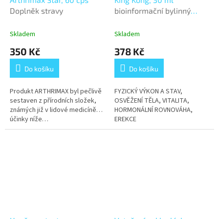
Doplněk stravy
bioinformační bylinný
koncentrát
Skladem
Skladem
350 Kč
378 Kč
Do košíku
Do košíku
Produkt ARTHRIMAX byl pečlivě
FYZICKÝ VÝKON A STAV,
sestaven z přírodních složek,
OSVĚŽENÍ TĚLA, VITALITA,
známých již v lidové medicíně…
HORMONÁLNÍ ROVNOVÁHA,
účinky níže…
EREKCE