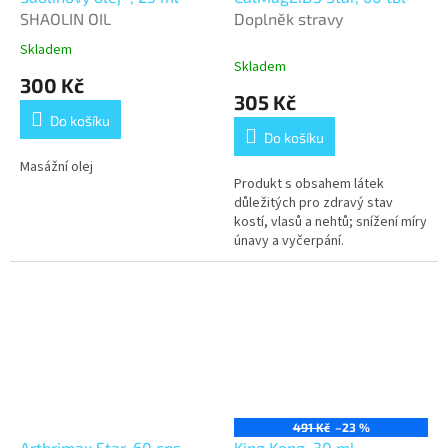
SHAOLIN OIL
Doplněk stravy
Skladem
Průměrné
Skladem
hodnocení
300 Kč
produktu
305 Kč
je
Do košíku
3,0
Do košíku
z
5
Masážní olej
Produkt s obsahem látek
hvězdiček.
důležitých pro zdravý stav
kostí, vlasů a nehtů; snížení míry
únavy a vyčerpání.
491 Kč
–23 %
Arthrimax Star, 60 cps
King Kong, 30 ml