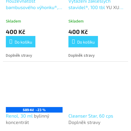
Houževnatost
Vytažení zakleslých
bambusového výhonku®,
stavidel®, 100 tbl
YU XUE
100 tbl
JIN GU DIE SHANG
WAN
WAN
Skladem
Skladem
400 Kč
400 Kč
Do košíku
Do košíku
Doplněk stravy
Doplněk stravy
589 Kč
–23 %
Renol, 30 ml
bylinný
Cleanser Star, 60 cps
koncentrát
Doplněk stravy