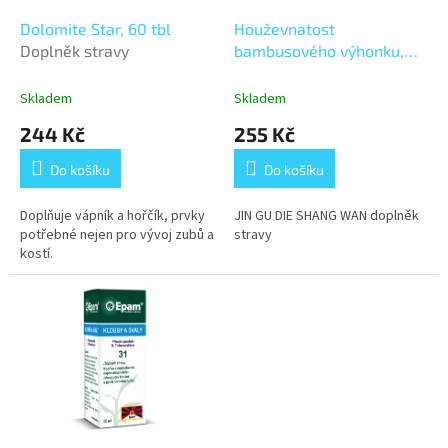
o
d
Dolomite Star, 60 tbl
Houževnatost
u
Doplněk stravy
bambusového výhonku,
k
200 kuliček/ 33g
JIN GU
t
DIE SHANG WAN
Skladem
Skladem
ů
244 Kč
255 Kč
Do košíku
Do košíku
Doplňuje vápník a hořčík, prvky
JIN GU DIE SHANG WAN doplněk
potřebné nejen pro vývoj zubů a
stravy
kostí.