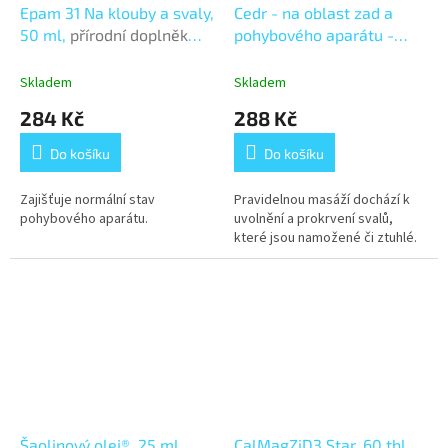
Epam 31 Na klouby a svaly,
Cedr - na oblast zad a
50 ml,
přírodní doplněk
pohybového aparátu -
stravy
balzám Epam, 100 g
bylinná mast
Skladem
Skladem
284 Kč
288 Kč
Do košíku
Do košíku
Zajišťuje normální stav
Pravidelnou masáží dochází k
pohybového aparátu.
uvolnění a prokrvení svalů,
které jsou namožené či ztuhlé.
Šaolinový olej®, 25 ml
CalMagZiD3 Star, 60 tbl