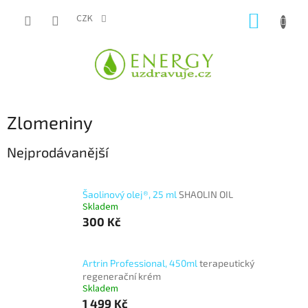
Přejít
NÁKUP
na
CZK
obsah
KOŠÍK
Zlomeniny
Nejprodávanější
Šaolinový olej®, 25 ml
SHAOLIN OIL
Skladem
300 Kč
Artrin Professional, 450ml
terapeutický
regenerační krém
Skladem
1 499 Kč