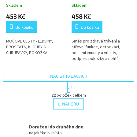
Skladem
Skladem
453 Kč
458 Kč
Do košíku
Do košíku
MOČOVÉ CESTY - LEDVINY,
Směs pro zdravé trávení a
PROSTATA, KLOUBY A
střevní funkce, detoxikaci,
CHRUPAVKY, POKOŽKA
posílení imunity a vitality,
podporu pokožky a nehtů.
NAČÍST 10 DALŠÍCH
S
1
2
t
O
r
22
položek celkem
v
á
l
NAHORU
n
á
k
d
o
v
a
á
Doručení do druhého dne
c
n
í
na jakékoliv místo
í