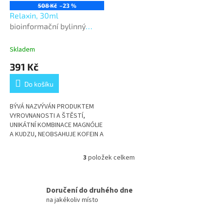
508 Kč
–23 %
Relaxin, 30ml
bioinformační bylinný
koncentrát
Skladem
391 Kč
Do košíku
BÝVÁ NAZVÝVÁN PRODUKTEM
VYROVNANOSTI A ŠTĚSTÍ,
UNIKÁTNÍ KOMBINACE MAGNÓLIE
A KUDZU, NEOBSAHUJE KOFEIN A
NENÍ NÁVYKOVÝ
3
položek celkem
O
v
l
á
Doručení do druhého dne
d
na jakékoliv místo
a
c