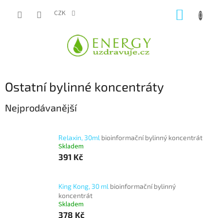
Přejít
NÁKUP
na
CZK
obsah
KOŠÍK
Ostatní bylinné koncentráty
Nejprodávanější
Relaxin, 30ml
bioinformační bylinný koncentrát
Skladem
391 Kč
King Kong, 30 ml
bioinformační bylinný
koncentrát
Skladem
378 Kč