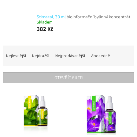
Stimaral, 30 ml
bioinformační bylinný koncentrát
Skladem
382 Kč
Ř
a
Nejlevnější
Nejdražší
Nejprodávanější
Abecedně
z
e
n
OTEVŘÍT FILTR
í
p
V
r
ý
o
p
d
i
u
s
k
p
t
r
ů