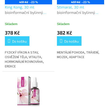
o
491 Kč
–23 %
497 Kč
–23 %
d
King Kong, 30 ml
Stimaral, 30 ml
u
bioinformační bylinný
bioinformační bylinný
k
koncentrát
koncentrát
t
Skladem
Skladem
ů
378 Kč
382 Kč
Do košíku
Do košíku
FYZICKÝ VÝKON A STAV,
MENTÁLNÍ POHODA, TRÁVENÍ,
OSVĚŽENÍ TĚLA, VITALITA,
MOZEK, ADAPTACE
HORMONÁLNÍ ROVNOVÁHA,
EREKCE