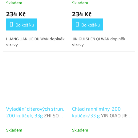
Skladem
Skladem
234 Kč
234 Kč
Do košíku
Do košíku
HUANG LIAN JIE DU WAN doplněk
JIN GUI SHEN QI WAN doplněk
stravy
stravy
Vyladění citerových strun,
Chlad ranní mlhy, 200
200 kuliček, 33g
ZHI SOU
kuliček/33 g
YIN QIAO JIE
WAN
DU WAN
Skladem
Skladem