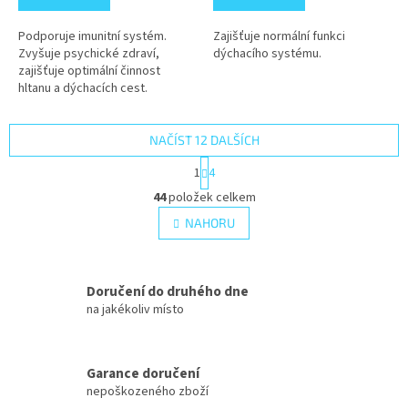
Podporuje imunitní systém.
Zajišťuje normální funkci
Zvyšuje psychické zdraví,
dýchacího systému.
zajišťuje optimální činnost
hltanu a dýchacích cest.
NAČÍST 12 DALŠÍCH
S
1
4
t
O
r
44
položek celkem
v
á
l
NAHORU
n
á
k
d
o
v
a
á
Doručení do druhého dne
c
n
í
na jakékoliv místo
í
p
r
v
Garance doručení
k
nepoškozeného zboží
y