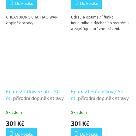
Do košíku
Do košíku
CHUAN XIONG CHA TIAO WAN
Udržuje optimální funkci
doplněk stravy
imunitního a dýchacího systému
a zajišťuje správné trávení.
Epam 20 Universální, 50
Epam 21 Průduškový, 50
ml
přírodní doplněk stravy
ml
přírodní doplněk stravy
Skladem
Skladem
301 Kč
301 Kč
Do košíku
Do košíku