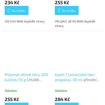
234 Kč
255 Kč
Do košíku
Do košíku
ZHI SOU WAN doplněk stravy
YIN QIAO JIE DU WAN doplněk
stravy
Průsmyk větrné hory, 200
Epam 7 Univerzální bez
kuliček/33 g
CHUAN
propolisu, 50 ml
přírodní
XIONG CHA TIAO WAN
doplněk stravy
Skladem
Skladem
255 Kč
284 Kč