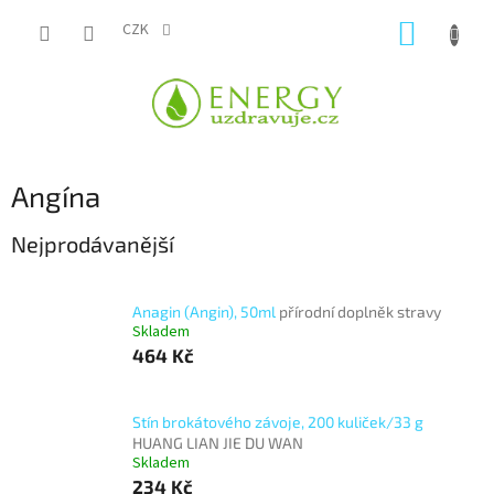
Přejít
NÁKUP
na
CZK
obsah
KOŠÍK
Angína
Nejprodávanější
Anagin (Angin), 50ml
přírodní doplněk stravy
Skladem
464 Kč
Stín brokátového závoje, 200 kuliček/33 g
HUANG LIAN JIE DU WAN
Skladem
234 Kč