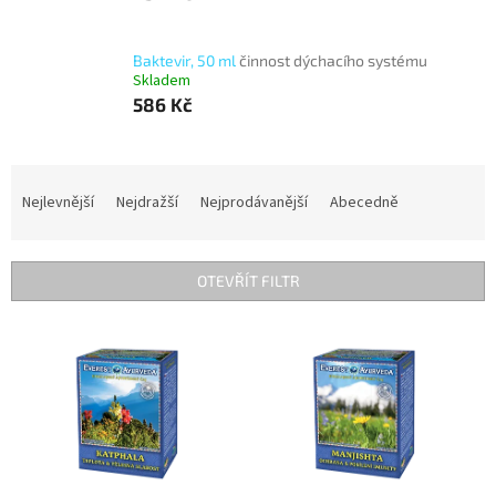
Baktevir, 50 ml
činnost dýchacího systému
Skladem
586 Kč
Ř
a
Nejlevnější
Nejdražší
Nejprodávanější
Abecedně
z
e
n
OTEVŘÍT FILTR
í
p
V
r
ý
o
p
d
i
u
s
k
p
t
r
ů