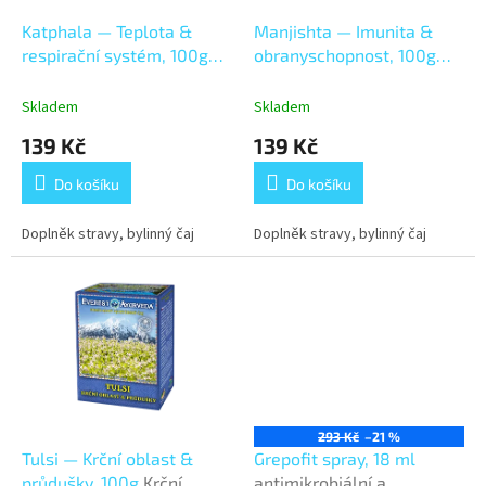
o
d
Katphala — Teplota &
Manjishta — Imunita &
u
respirační systém, 100g
obranyschopnost, 100g
k
Teplota & respirační
Imunita & obranyschpnost
t
systém
Skladem
Skladem
ů
139 Kč
139 Kč
Do košíku
Do košíku
Doplněk stravy, bylinný čaj
Doplněk stravy, bylinný čaj
293 Kč
–21 %
Tulsi — Krční oblast &
Grepofit spray, 18 ml
průdušky, 100g
Krční
antimikrobiální a