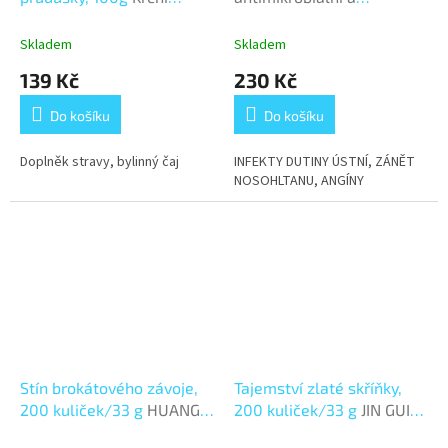
oblast & průdušky
protizánětlivý ústní sprej
Skladem
Skladem
139 Kč
230 Kč
Do košíku
Do košíku
Doplněk stravy, bylinný čaj
INFEKTY DUTINY ÚSTNÍ, ZÁNĚT
NOSOHLTANU, ANGÍNY
Stín brokátového závoje,
Tajemství zlaté skříňky,
200 kuliček/33 g
HUANG
200 kuliček/33 g
JIN GUI
LIAN JIE DU WAN
SHEN QI WAN