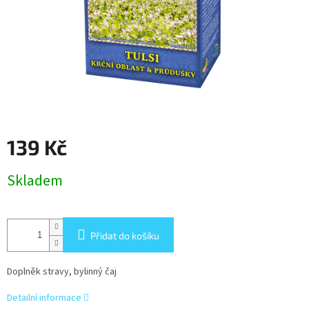
139 Kč
Měrná
Skladem
cena:
Přidat do košíku
Doplněk stravy, bylinný čaj
Detailní informace