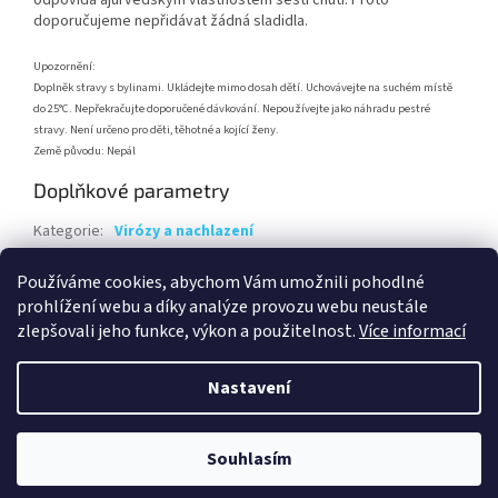
doporučujeme nepřidávat žádná sladidla.
Upozornění:
Doplněk stravy s bylinami. Ukládejte mimo dosah dětí. Uchovávejte na suchém místě
do 25°C. Nepřekračujte doporučené dávkování. Nepoužívejte jako náhradu pestré
stravy. Není určeno pro děti, těhotné a kojící ženy.
Země původu: Nepál
Doplňkové parametry
Kategorie
:
Virózy a nachlazení
Hmotnost
:
0.1 kg
Používáme cookies, abychom Vám umožnili pohodlné
EAN
:
8594060590011
prohlížení webu a díky analýze provozu webu neustále
zlepšovali jeho funkce, výkon a použitelnost.
Více informací
Z
á
Nastavení
Vytvořil Shoptet
p
a
t
Souhlasím
Copyright 2026
Energy uzdravuje
. Všechna práva vyhrazena.
í