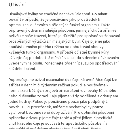
Užívání
Himálajské byliny se tradičně nechávají alespoň 3–5 minut
povařit v případě, že je používáme jako prostředek k
optimalizaci duševních a tělesných funkcí organismu. Takto
připravený odvar má silnější působení, jemnější chuť a příznivě
ovlivňuje naše trávení, které je důležité pro správné vstřebávání
prospěšných výtažků z himálajských bylin. Čaje pijeme jako
součást denního pitného režimu po dobu trvání obnovy
kýžených funkcí organismu. V případě očistné bylinné kúry
užívejte čaj po dobu 1–3 měsíců v souladu s denním dávkováním
uvedeným na obalu. Ponechejte týdenní pauzu po spotřebování
každého balení.
Doporučujeme užívat maximálně dva čaje zároveň. Více čajů lze
střídat v denním či týdenním režimu pokud je používáme k
normalizaci běžných projevů při narušení rovnováhy tělesného
nebo duševního zdraví. Čaje pijeme vždy odděleně s odstupem
jedné hodiny. Pokud je používáme pouze jako podpůrný či
povzbuzující prostředek, můžeme nechat byliny pouze
vyluhovat bez omezené doby užívání. Pro optimální působení
bylinného odvaru pijeme čaje teplé a před jídlem. Specifická
chuť každého čaje je součástí terapeutického působení a
odpovídá ájurvédským vlastnostem šesti chutí. Proto