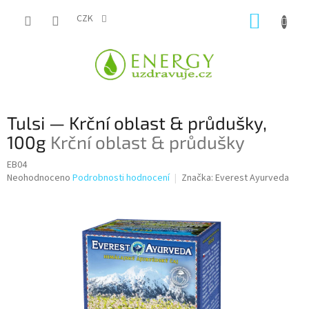
Přejít
NÁKUP
na
CZK
obsah
KOŠÍK
Tulsi — Krční oblast & průdušky,
100g
Krční oblast & průdušky
EB04
Průměrné
Neohodnoceno
Podrobnosti hodnocení
Značka:
Everest Ayurveda
hodnocení
produktu
je
0,0
z
5
hvězdiček.