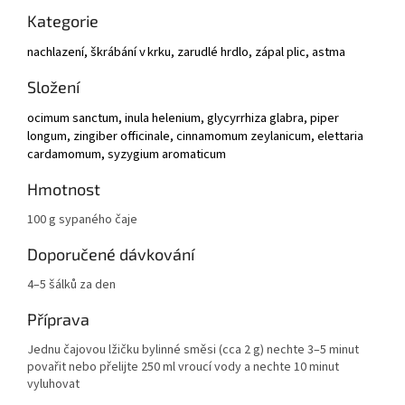
Kategorie
nachlazení, škrábání v
krku, zarudlé hrdlo, zápal plic, astma
Složení
ocimum sanctum, inula helenium, glycyrrhiza glabra, piper
longum, zingiber officinale, cinnamomum zeylanicum, elettaria
cardamomum, syzygium aromaticum
Hmotnost
100 g sypaného čaje
Doporučené dávkování
4–5 šálků za den
Příprava
Jednu čajovou lžičku bylinné směsi (cca 2 g) nechte 3–5 minut
povařit nebo přelijte 250 ml vroucí vody a nechte 10 minut
vyluhovat