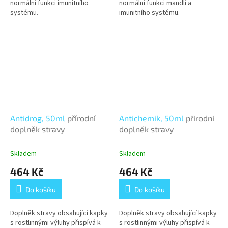
normální funkci imunitního
normální funkci mandlí a
systému.
imunitního systému.
Antidrog, 50ml
přírodní
Antichemik, 50ml
přírodní
doplněk stravy
doplněk stravy
Skladem
Skladem
464 Kč
464 Kč
Do košíku
Do košíku
Doplněk stravy obsahující kapky
Doplněk stravy obsahující kapky
s rostlinnými výluhy přispívá k
s rostlinnými výluhy přispívá k