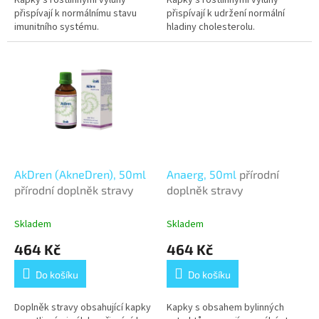
Kapky s rostlinnými výluhy
Kapky s rostlinnými výluhy
přispívají k normálnímu stavu
přispívají k udržení normální
imunitního systému.
hladiny cholesterolu.
AkDren (AkneDren), 50ml
Anaerg, 50ml
přírodní
přírodní doplněk stravy
doplněk stravy
Skladem
Skladem
464 Kč
464 Kč
Do košíku
Do košíku
Doplněk stravy obsahující kapky
Kapky s obsahem bylinných