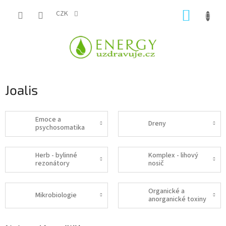
Přejít
NÁKUP
na
CZK
obsah
KOŠÍK
Joalis
Emoce a
Dreny
psychosomatika
Herb - bylinné
Komplex - lihový
rezonátory
nosič
Organické a
Mikrobiologie
anorganické toxiny