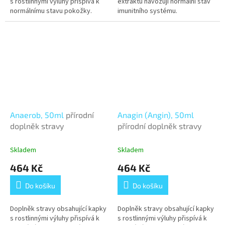
s rostlinnými výluhy přispívá k
extraktů navozují normální stav
normálnímu stavu pokožky.
imunitního systému.
Anaerob, 50ml
přírodní
Anagin (Angin), 50ml
doplněk stravy
přírodní doplněk stravy
Skladem
Skladem
464 Kč
464 Kč
Do košíku
Do košíku
Doplněk stravy obsahující kapky
Doplněk stravy obsahující kapky
s rostlinnými výluhy přispívá k
s rostlinnými výluhy přispívá k