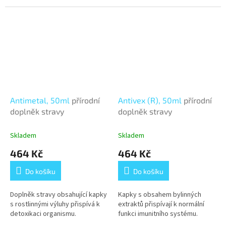
Antimetal, 50ml
přírodní
Antivex (R), 50ml
přírodní
doplněk stravy
doplněk stravy
Skladem
Skladem
464 Kč
464 Kč
Do košíku
Do košíku
Doplněk stravy obsahující kapky
Kapky s obsahem bylinných
s rostlinnými výluhy přispívá k
extraktů přispívají k normální
detoxikaci organismu.
funkci imunitního systému.