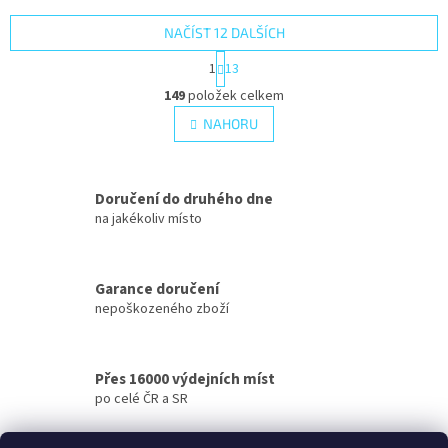
NAČÍST 12 DALŠÍCH
S
1
13
t
O
r
149
položek celkem
v
á
l
NAHORU
n
á
k
d
o
v
a
á
Doručení do druhého dne
c
n
í
na jakékoliv místo
í
p
r
v
Garance doručení
k
nepoškozeného zboží
y
v
ý
p
Přes 16000 výdejních míst
i
po celé ČR a SR
s
u