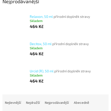
Nejprodávanější
Relaxon, 50 ml
přírodní doplněk stravy
Skladem
464 Kč
Decitox, 50 ml
přírodní doplněk stravy
Skladem
464 Kč
Urcid (R), 50 ml
přírodní doplněk stravy
Skladem
464 Kč
Ř
a
Nejlevnější
Nejdražší
Nejprodávanější
Abecedně
z