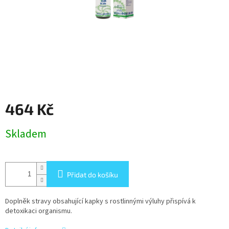
464 Kč
Měrná
Skladem
cena:
Přidat do košíku
Doplněk stravy obsahující kapky s rostlinnými výluhy přispívá k
detoxikaci organismu.