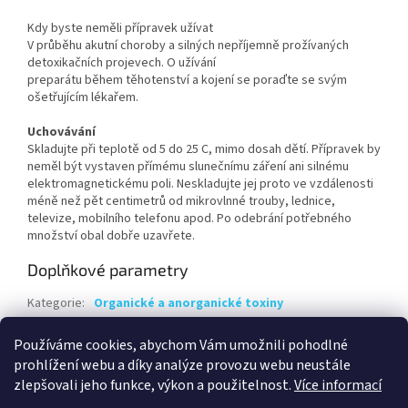
Kdy byste neměli přípravek užívat
V průběhu akutní choroby a silných nepříjemně prožívaných
detoxikačních projevech. O užívání
preparátu během těhotenství a kojení se poraďte se svým
ošetřujícím lékařem.
Uchovávání
Skladujte při teplotě od 5 do 25 C, mimo dosah dětí. Přípravek by
neměl být vystaven přímému slunečnímu záření ani silnému
elektromagnetickému poli. Neskladujte jej proto ve vzdálenosti
méně než pět centimetrů od mikrovlnné trouby, lednice,
televize, mobilního telefonu apod. Po odebrání potřebného
množství obal dobře uzavřete.
Doplňkové parametry
Kategorie
:
Organické a anorganické toxiny
Hmotnost
:
0.1 kg
Používáme cookies, abychom Vám umožnili pohodlné
EAN
:
8594041366277
prohlížení webu a díky analýze provozu webu neustále
zlepšovali jeho funkce, výkon a použitelnost.
Více informací
Z