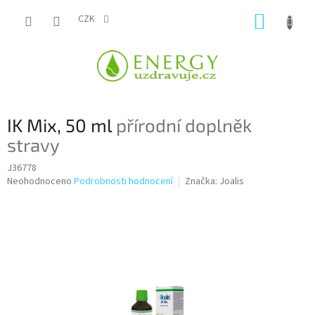
Přejít
NÁKUP
na
CZK
obsah
KOŠÍK
IK Mix, 50 ml
přírodní doplněk
stravy
J36778
Průměrné
Neohodnoceno
Podrobnosti hodnocení
Značka:
Joalis
hodnocení
produktu
je
0,0
z
5
hvězdiček.