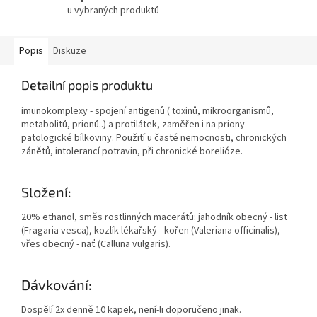
u vybraných produktů
Popis
Diskuze
Detailní popis produktu
imunokomplexy - spojení antigenů ( toxinů, mikroorganismů,
metabolitů, prionů..) a protilátek, zaměřen i na priony -
patologické bílkoviny. Použití u časté nemocnosti, chronických
zánětů, intolerancí potravin, při chronické borelióze.
Složení:
20% ethanol, směs rostlinných macerátů: jahodník obecný - list
(Fragaria vesca), kozlík lékařský - kořen (Valeriana officinalis),
vřes obecný - nať (Calluna vulgaris).
Dávkování:
Dospělí 2x denně 10 kapek, není-li doporučeno jinak.