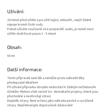
Užívání:
20 minut před užitím a po užití nejíst, nekouřit , nepít žádné
nápoje kromě čisté vody.
Pokud užíváte současně více preparátů Joalis, je nutné mezi
užitím dodržovat pauzu 1 - 5 minut.
Obsah:
50 ml
Další informace:
Tento přípravek není lék a nemůže proto nahradit léky
předepsané lékařem!
Při užívání přípravku obvykle nedochází k žádným nežádoucím
účinkům. Mohou však nastat tzv. detoxikační projevy, které jsou
přechodné a neohrožují zdraví.
Doplněk stravy. Není určeno jako náhrada pestré a vyvážené
stravy. Nepřekračujte doporučené dávkování!