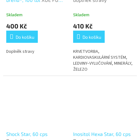
ZHU YU WAN
Skladem
Skladem
400 Kč
410 Kč
Do košíku
Do košíku
Doplněk stravy
KRVETVORBA,
KARDIOVASKULÁRNÍ SYSTÉM,
LEDVINY–VYLUČOVÁNÍ, MINERÁLY,
ŽELEZO
Shock Star, 60 cps
Inositol Hexa Star, 60 cps