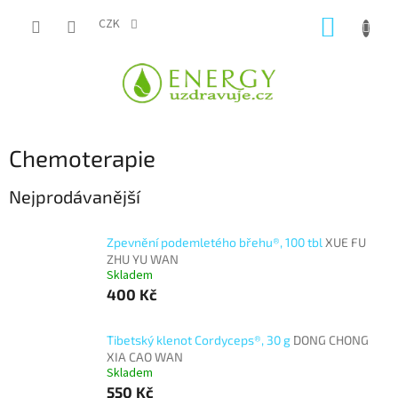
Přejít
NÁKUP
na
CZK
obsah
KOŠÍK
Chemoterapie
Nejprodávanější
Zpevnění podemletého břehu®, 100 tbl
XUE FU
ZHU YU WAN
Skladem
400 Kč
Tibetský klenot Cordyceps®, 30 g
DONG CHONG
XIA CAO WAN
Skladem
550 Kč