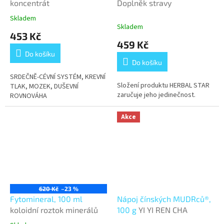
koncentrát
Doplněk stravy
Skladem
Průměrné
Skladem
hodnocení
453 Kč
produktu
459 Kč
je
Do košíku
3,1
Do košíku
z
5
SRDEČNĚ-CÉVNÍ SYSTÉM, KREVNÍ
Složení produktu HERBAL STAR
hvězdiček.
TLAK, MOZEK, DUŠEVNÍ
zaručuje jeho jedinečnost.
ROVNOVÁHA
Akce
620 Kč
–23 %
Fytomineral, 100 ml
Nápoj čínských MUDRců®,
koloidní roztok minerálů
100 g
YI YI REN CHA