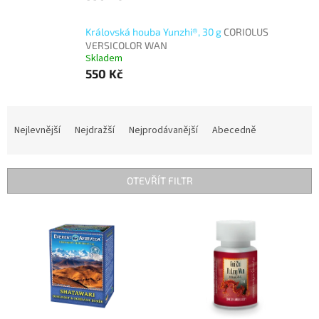
Královská houba Yunzhi®, 30 g
CORIOLUS
VERSICOLOR WAN
Skladem
550 Kč
Ř
a
Nejlevnější
Nejdražší
Nejprodávanější
Abecedně
z
e
n
OTEVŘÍT FILTR
í
p
V
r
ý
o
p
d
i
u
s
k
p
t
r
ů