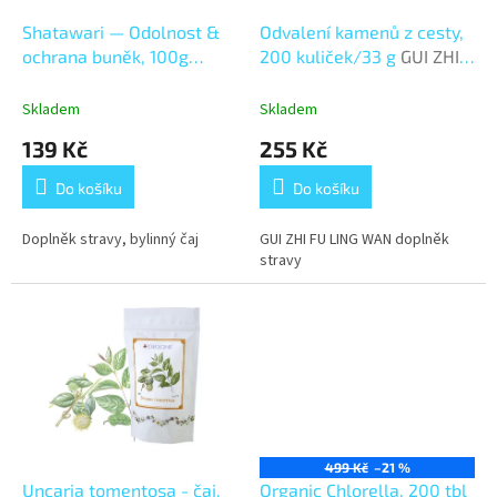
o
d
Shatawari — Odolnost &
Odvalení kamenů z cesty,
u
ochrana buněk, 100g
200 kuliček/33 g
GUI ZHI
k
Odolnost & ochrana buněk
FU LING WAN
t
Skladem
Skladem
ů
139 Kč
255 Kč
Do košíku
Do košíku
Doplněk stravy, bylinný čaj
GUI ZHI FU LING WAN doplněk
stravy
499 Kč
–21 %
Uncaria tomentosa - čaj,
Organic Chlorella, 200 tbl