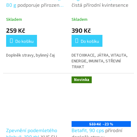
80 g
podporuje přirozenou
čistá přírodní kvintesence
obranyschopnost
Skladem
Skladem
259 Kč
390 Kč
Do košíku
Do košíku
Doplněk stravy, bylinný čaj
DETOXIKACE, JÁTRA, VITALITA,
ENERGIE, IMUNITA, STŘEVNÍ
TRAKT
Novinka
533 Kč
–23 %
Zpevnění podemletého
Betafit, 90 cps
přírodní
břehu®, 100 tbl
XUE FU
doplněk stravy