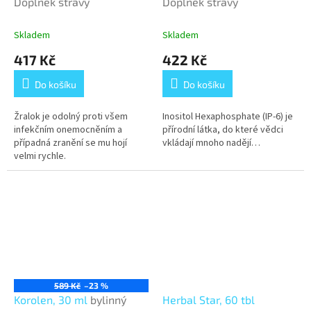
Doplněk stravy
Doplněk stravy
Skladem
Skladem
417 Kč
422 Kč
Do košíku
Do košíku
Žralok je odolný proti všem
Inositol Hexaphosphate (IP-6) je
infekčním onemocněním a
přírodní látka, do které vědci
případná zranění se mu hojí
vkládají mnoho nadějí…
velmi rychle.
589 Kč
–23 %
Korolen, 30 ml
bylinný
Herbal Star, 60 tbl