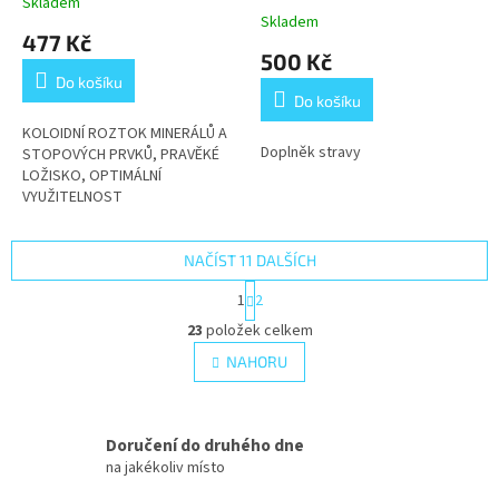
Skladem
Průměrné
Skladem
hodnocení
477 Kč
produktu
500 Kč
je
Do košíku
3,7
Do košíku
z
5
KOLOIDNÍ ROZTOK MINERÁLŮ A
Doplněk stravy
hvězdiček.
STOPOVÝCH PRVKŮ, PRAVĚKÉ
LOŽISKO, OPTIMÁLNÍ
VYUŽITELNOST
NAČÍST 11 DALŠÍCH
S
1
2
t
O
r
23
položek celkem
v
á
l
NAHORU
n
á
k
d
o
v
a
á
Doručení do druhého dne
c
n
í
na jakékoliv místo
í
p