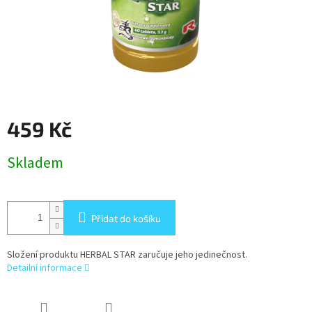
459 Kč
Měrná
Skladem
cena:
Přidat do košíku
Složení produktu HERBAL STAR zaručuje jeho jedinečnost.
Detailní informace