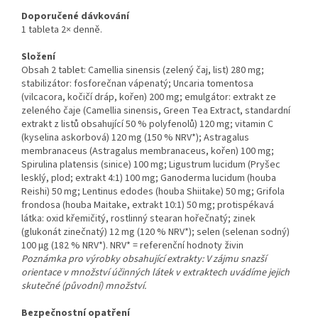
Doporučené dávkování
1 tableta 2× denně.
Složení
Obsah 2 tablet: Camellia sinensis (zelený čaj, list) 280 mg;
stabilizátor: fosforečnan vápenatý; Uncaria tomentosa
(vilcacora, kočičí dráp, kořen) 200 mg; emulgátor: extrakt ze
zeleného čaje (Camellia sinensis, Green Tea Extract, standardní
extrakt z listů obsahující 50 % polyfenolů) 120 mg; vitamin C
(kyselina askorbová) 120 mg (150 % NRV*); Astragalus
membranaceus (Astragalus membranaceus, kořen) 100 mg;
Spirulina platensis (sinice) 100 mg; Ligustrum lucidum (Pryšec
lesklý, plod; extrakt 4:1) 100 mg; Ganoderma lucidum (houba
Reishi) 50 mg; Lentinus edodes (houba Shiitake) 50 mg; Grifola
frondosa (houba Maitake, extrakt 10:1) 50 mg; protispékavá
látka: oxid křemičitý, rostlinný stearan hořečnatý; zinek
(glukonát zinečnatý) 12 mg (120 % NRV*); selen (selenan sodný)
100 µg (182 % NRV*). NRV* = referenční hodnoty živin
Poznámka pro výrobky obsahující extrakty: V zájmu snazší
orientace v množství účinných látek v extraktech uvádíme jejich
skutečné (původní) množství.
Bezpečnostní opatření