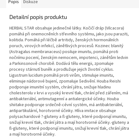
Popis
Diskuze
Detailní popis produktu
HERBAL STAR obsahuje jedinečné látky. Kočičí dráp (Vilcacora)
pomáhá při onemocněních střevního systému, jako jsou paraziti,
kolitida. Pomáhá při léčbě artritidy, ženských hormonálních
poruch, virových infekcí, zánětlivých procesů. Kozinec blanitý
(Astragalus membranaceus) posiluje imunitu, pomáhá proti
nočnímu pocení, ženským nemocem, impotenci, zánětům ledvin
a Parkinsonově chorobě. Dodává tělu energii, zpomaluje
procesy stárnutí buněk a prodlužuje jejich životní cyklus.
Ligustrum lucidum pomáhá proti virům, stimuluje imunitu,
eliminuje nádorové bujení, zpomaluje šedivění. Houba Reishi
podporuje imunitní systém, chrání játra, snižuje hladinu
cholesterolu v krvi a vysoký krevní tlak, chrání před zářením, má
antibakteriální, antimutagenní a antialergické účinky. Houba
shiitake podporuje srdečně-cévní systém, má antibakteriální,
antipartikulární, horotvorné účinky. Hlíva imitace obsahuje
polysacharidové ?-gluteny a ß-gluteny, které podporují imunitu,
snižují krevní tlak, chrání játra a mají horotvorné účinky.-gluteny a
ß-gluteny, které podporují imunitu, snižují krevní tlak, chrání játra
a mají horotvorné účinky.