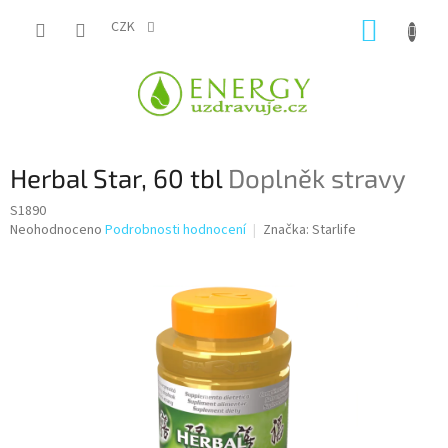
Přejít
NÁKUP
na
CZK
obsah
KOŠÍK
Herbal Star, 60 tbl
Doplněk stravy
S1890
Průměrné
Neohodnoceno
Podrobnosti hodnocení
Značka:
Starlife
hodnocení
produktu
je
0,0
z
5
hvězdiček.