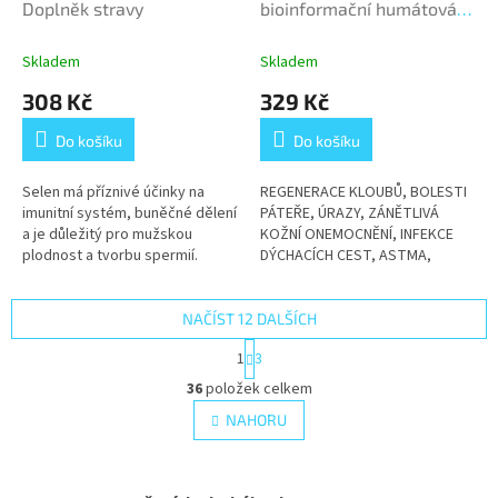
Doplněk stravy
bioinformační humátová
koupel
Skladem
Skladem
308 Kč
329 Kč
Do košíku
Do košíku
Selen má příznivé účinky na
REGENERACE KLOUBŮ, BOLESTI
imunitní systém, buněčné dělení
PÁTEŘE, ÚRAZY, ZÁNĚTLIVÁ
a je důležitý pro mužskou
KOŽNÍ ONEMOCNĚNÍ, INFEKCE
plodnost a tvorbu spermií.
DÝCHACÍCH CEST, ASTMA,
GYNEKOLOGICKÉ A UROLOGICKÉ
OBTÍŽE
NAČÍST 12 DALŠÍCH
S
1
3
t
O
r
36
položek celkem
v
á
l
NAHORU
n
á
k
d
o
v
a