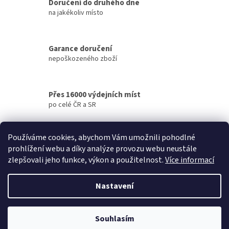
á
Doručení do druhého dne
c
n
í
na jakékoliv místo
í
p
r
v
Garance doručení
k
nepoškozeného zboží
y
v
ý
p
Přes 16000 výdejních míst
i
po celé ČR a SR
s
u
Doprava zdarma
Používáme cookies, abychom Vám umožnili pohodlné
u vybraných produktů
prohlížení webu a díky analýze provozu webu neustále
zlepšovali jeho funkce, výkon a použitelnost.
Více informací
Z
á
Nastavení
Vytvořil Shoptet
p
a
t
Souhlasím
Copyright 2026
Energy uzdravuje
. Všechna práva vyhrazena.
í