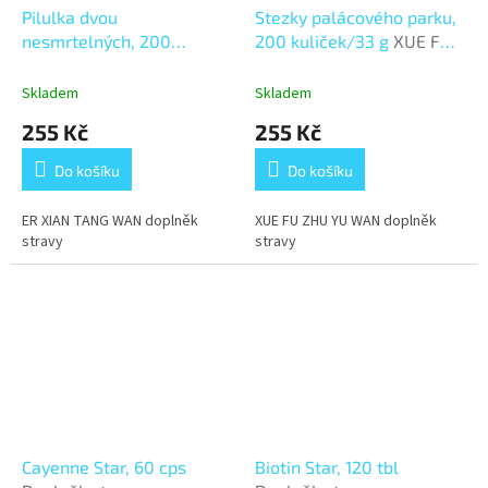
Pilulka dvou
Stezky palácového parku,
nesmrtelných, 200
200 kuliček/33 g
XUE FU
kuliček/33 g
ER XIAN
ZHU YU WAN
TANG WAN
Skladem
Skladem
255 Kč
255 Kč
Do košíku
Do košíku
ER XIAN TANG WAN doplněk
XUE FU ZHU YU WAN doplněk
stravy
stravy
Cayenne Star, 60 cps
Biotin Star, 120 tbl