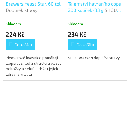
Brewers Yeast Star, 60 tbl
Tajemství havraního copu,
Doplněk stravy
200 kuliček/33 g
SHOU
WU WAN
Skladem
Skladem
224 Kč
234 Kč
Do košíku
Do košíku
Pivovarské kvasnice pomáhají
SHOU WU WAN doplněk stravy
zlepšit vzhled a strukturu vlasů,
pokožky a nehtů, udržet jejich
zdraví a vitalitu.