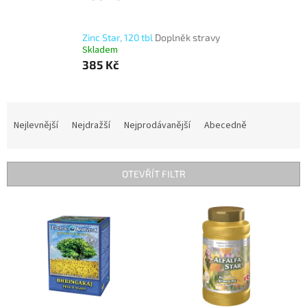
Zinc Star, 120 tbl
Doplněk stravy
Skladem
385 Kč
Ř
a
Nejlevnější
Nejdražší
Nejprodávanější
Abecedně
z
e
n
OTEVŘÍT FILTR
í
p
V
r
ý
o
p
d
i
u
s
k
p
t
r
ů