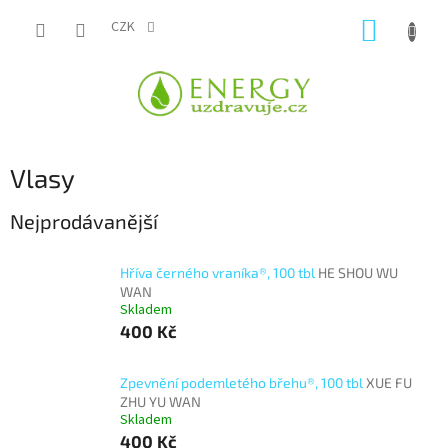
Přejít
NÁKUP
na
CZK
obsah
KOŠÍK
Vlasy
Nejprodávanější
Hříva černého vraníka®, 100 tbl
HE SHOU WU
WAN
Skladem
400 Kč
Zpevnění podemletého břehu®, 100 tbl
XUE FU
ZHU YU WAN
Skladem
400 Kč