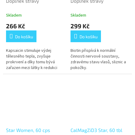
Doplněk stravy
Doplněk stravy
Skladem
Skladem
266 Kč
299 Kč
Do košíku
Do košíku
Kapsaicin stimuluje výdej
Biotin přispívá k normální
tělesného tepla, zvyšuje
činnosti nervové soustavy,
prokrvení a díky tomu bývá
zdravému stavu vlasů, sliznic a
zařazen mezi látky k redukci
pokožky.
hmotnosti.
Star Women, 60 cps
CalMagZiD3 Star, 60 tbl