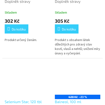
Doplněk stravy
Doplněk stravy
Skladem
Skladem
302 Kč
305 Kč
Do košíku
Do košíku
Produkt určený ženám.
Produkt s obsahem látek
důležitých pro zdravý stav
kostí, vlasů a nehtů; snížení míry
únavy a vyčerpání.
428 Kč
–23 %
Selenium Star, 120 tbl
Balneol, 100 ml