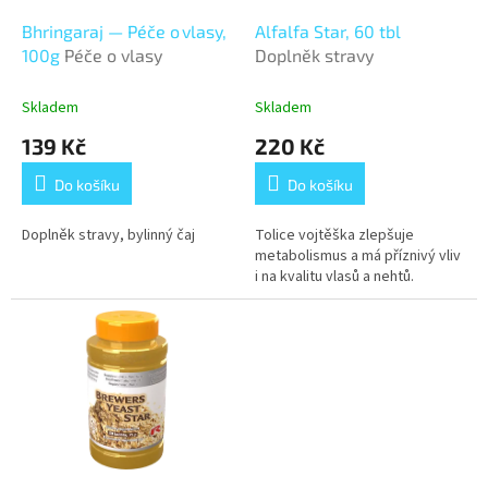
o
d
Bhringaraj — Péče o vlasy,
Alfalfa Star, 60 tbl
u
100g
Péče o vlasy
Doplněk stravy
k
t
Skladem
Skladem
ů
139 Kč
220 Kč
Do košíku
Do košíku
Doplněk stravy, bylinný čaj
Tolice vojtěška zlepšuje
metabolismus a má příznivý vliv
i na kvalitu vlasů a nehtů.