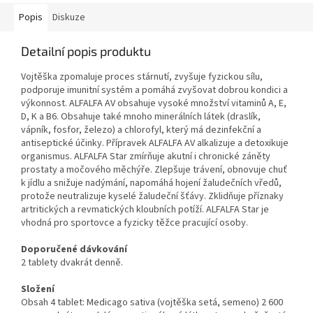
Popis
Diskuze
Detailní popis produktu
Vojtěška zpomaluje proces stárnutí, zvyšuje fyzickou sílu,
podporuje imunitní systém a pomáhá zvyšovat dobrou kondici a
výkonnost. ALFALFA AV obsahuje vysoké množství vitaminů A, E,
D, K a B6. Obsahuje také mnoho minerálních látek (draslík,
vápník, fosfor, železo) a chlorofyl, který má dezinfekční a
antiseptické účinky. Přípravek ALFALFA AV alkalizuje a detoxikuje
organismus. ALFALFA Star zmírňuje akutní i chronické záněty
prostaty a močového měchýře. Zlepšuje trávení, obnovuje chuť
k jídlu a snižuje nadýmání, napomáhá hojení žaludečních vředů,
protože neutralizuje kyselé žaludeční šťávy. Zklidňuje příznaky
artritických a revmatických kloubních potíží. ALFALFA Star je
vhodná pro sportovce a fyzicky těžce pracující osoby.
Doporučené dávkování
2 tablety dvakrát denně.
Složení
Obsah 4 tablet: Medicago sativa (vojtěška setá, semeno) 2 600