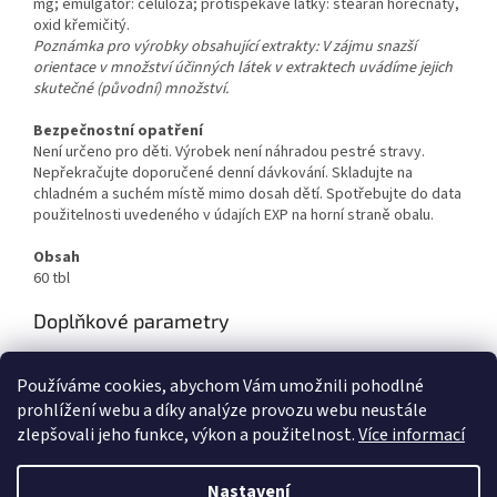
mg; emulgátor: celulóza; protispékavé látky: stearan hořečnatý,
oxid křemičitý.
Poznámka pro výrobky obsahující extrakty: V zájmu snazší
orientace v množství účinných látek v extraktech uvádíme jejich
skutečné (původní) množství.
Bezpečnostní opatření
Není určeno pro děti. Výrobek není náhradou pestré stravy.
Nepřekračujte doporučené denní dávkování. Skladujte na
chladném a suchém místě mimo dosah dětí. Spotřebujte do data
použitelnosti uvedeného v údajích EXP na horní straně obalu.
Obsah
60 tbl
Doplňkové parametry
Kategorie
:
Starlife
Používáme cookies, abychom Vám umožnili pohodlné
EAN
:
8594210000223
prohlížení webu a díky analýze provozu webu neustále
zlepšovali jeho funkce, výkon a použitelnost.
Více informací
Z
á
Nastavení