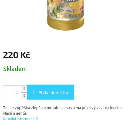
220 Kč
Měrná
Skladem
cena:
Přidat do košíku
Tolice vojtěška zlepšuje metabolismus a má příznivý vliv i na kvalitu
vlasů a nehtů.
Detailní informace