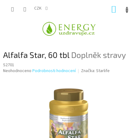
Přejít
NÁKUP
na
CZK
obsah
KOŠÍK
Alfalfa Star, 60 tbl
Doplněk stravy
S2701
Průměrné
Neohodnoceno
Podrobnosti hodnocení
Značka:
Starlife
hodnocení
produktu
je
0,0
z
5
hvězdiček.