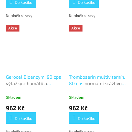
Do košíku
Do košíku
Doplněk stravy
Doplněk stravy
Akce
Akce
Gerocel Bioenzym, 90 cps
Tromboserin multivitamín,
výtažky z humátů a
80 cps
normální srážlivost
proteolytických enzymů
krve
Skladem
Skladem
962 Kč
962 Kč
Do košíku
Do košíku
Doplněk stravy
Doplněk stravy