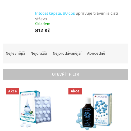
Intocel kapsle, 90 cps
upravuje trávení a čistí
střeva
Skladem
812 Kč
Ř
a
Nejlevnější
Nejdražší
Nejprodávanější
Abecedně
z
e
n
OTEVŘÍT FILTR
í
p
V
r
Akce
Akce
ý
o
p
d
i
u
s
k
p
t
r
ů