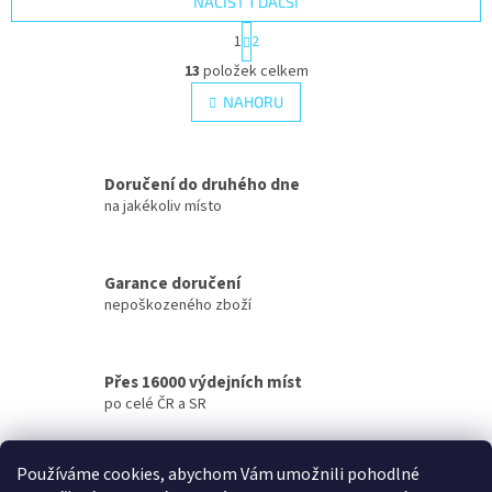
NAČÍST 1 DALŠÍ
S
1
2
t
O
r
13
položek celkem
v
á
l
NAHORU
n
á
k
d
o
v
a
á
Doručení do druhého dne
c
n
í
na jakékoliv místo
í
p
r
v
Garance doručení
k
nepoškozeného zboží
y
v
ý
p
Přes 16000 výdejních míst
i
po celé ČR a SR
s
u
Doprava zdarma
Používáme cookies, abychom Vám umožnili pohodlné
u vybraných produktů