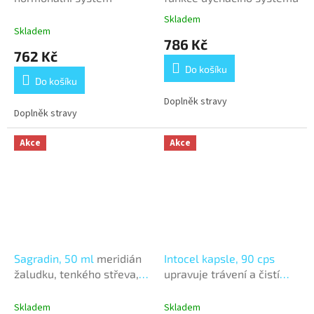
Skladem
Průměrné
Skladem
hodnocení
786 Kč
produktu
762 Kč
je
Do košíku
3,9
Do košíku
z
5
Doplněk stravy
Doplněk stravy
hvězdiček.
Akce
Akce
Sagradin, 50 ml
meridián
Intocel kapsle, 90 cps
žaludku, tenkého střeva,
upravuje trávení a čistí
tlustého střeva
střeva
Skladem
Skladem