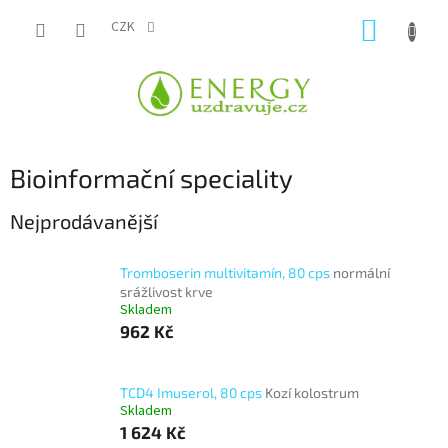
Přejít
NÁKUP
na
CZK
obsah
KOŠÍK
Bioinformační speciality
Nejprodávanější
Tromboserin multivitamín, 80 cps
normální
srážlivost krve
Skladem
962 Kč
TCD4 Imuserol, 80 cps
Kozí kolostrum
Skladem
1 624 Kč