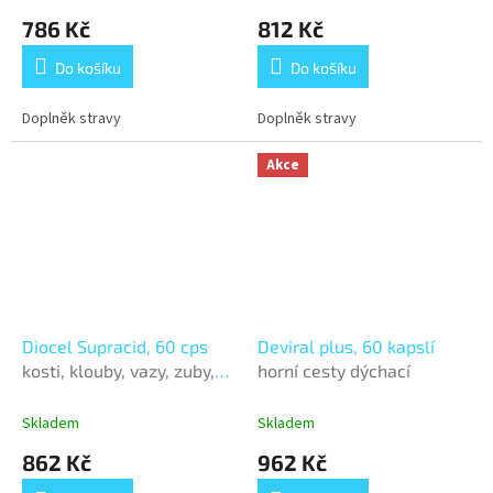
786 Kč
812 Kč
Do košíku
Do košíku
Doplněk stravy
Doplněk stravy
Akce
Diocel Supracid, 60 cps
Deviral plus, 60 kapslí
kosti, klouby, vazy, zuby,
horní cesty dýchací
nehty i vlasy
Skladem
Skladem
862 Kč
962 Kč