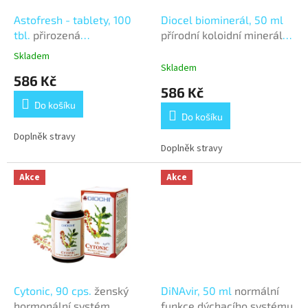
o
d
Astofresh - tablety, 100
Diocel biominerál, 50 ml
u
tbl.
přirozená
přírodní koloidní minerály
k
obranyschopnost
v organické formě
Skladem
Průměrné
t
organizmu
Skladem
hodnocení
586 Kč
ů
produktu
586 Kč
je
Do košíku
3,5
Do košíku
z
5
Doplněk stravy
Doplněk stravy
hvězdiček.
Akce
Akce
Cytonic, 90 cps.
ženský
DiNAvir, 50 ml
normální
hormonální systém
funkce dýchacího systému