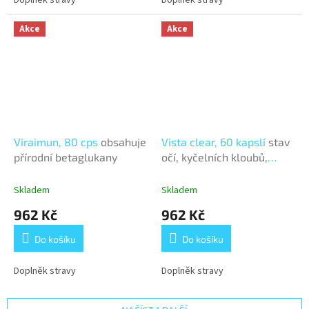
Akce
Akce
Viraimun, 80 cps
obsahuje
Vista clear, 60 kapslí
stav
přírodní betaglukany
očí, kyčelních kloubů,
jater, žlučníku nebo
slinivky
Skladem
Skladem
962 Kč
962 Kč
Do košíku
Do košíku
Doplněk stravy
Doplněk stravy