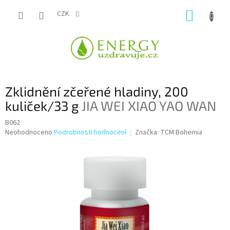
Přejít
NÁKUP
na
CZK
obsah
KOŠÍK
Zklidnění zčeřené hladiny, 200
kuliček/33 g
JIA WEI XIAO YAO WAN
B062
Průměrné
Neohodnoceno
Podrobnosti hodnocení
Značka:
TCM Bohemia
hodnocení
produktu
je
0,0
z
5
hvězdiček.