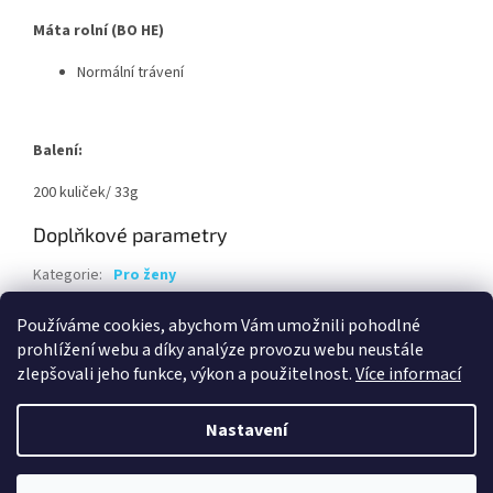
Máta rolní (BO HE)
Normální trávení
Balení:
200 kuliček/ 33g
Doplňkové parametry
Kategorie
:
Pro ženy
Hmotnost
:
0.1 kg
Používáme cookies, abychom Vám umožnili pohodlné
EAN
:
8594036720381
prohlížení webu a díky analýze provozu webu neustále
zlepšovali jeho funkce, výkon a použitelnost.
Více informací
Z
á
Nastavení
Vytvořil Shoptet
p
a
t