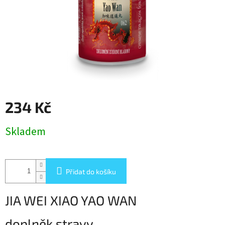
234 Kč
Měrná
Skladem
cena:
Přidat do košíku
JIA WEI XIAO YAO WAN
doplněk stravy