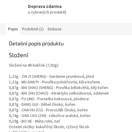
Doprava zdarma
u vybraných produktů
Popis
Podobné (1)
Diskuze
Detailní popis produktu
Složení
Složení na 48 kuliček (7,92g):
1,32g - ZHI ZI (SHENG) - Gardenie jasmínová, plod
1,32g - MU DAN PI - Pivoňka polokřovitá, kůra kořene
0,87g - BAI SHAO (SHENG) - Pivoňka bělokvětá, bílý kořen
0,87g - BAI ZHU (CHAO) - Atraktylis velkoúborná, oddenek
0,87g - FU LING - Pornatka kokosová, plodnice
0,87g - DANG GUI - Děhel čínský, kořen
0,87g - CHAI HU (CU) - Prorostlík čínský, kořen
0,74g - GAN CAO (ZHI) - Lékořice uralská, kořen
0,19g - BO HE - Máta rolní, nať
Ostatní složky: kukuřičný škrob, rýžový škrob