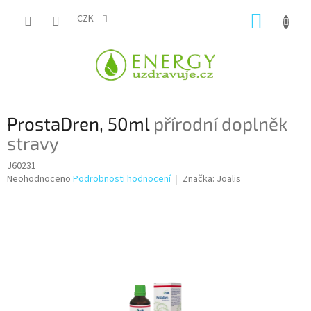
Přejít
NÁKUP
na
CZK
obsah
KOŠÍK
ProstaDren, 50ml
přírodní doplněk
stravy
J60231
Průměrné
Neohodnoceno
Podrobnosti hodnocení
Značka:
Joalis
hodnocení
produktu
je
0,0
z
5
hvězdiček.