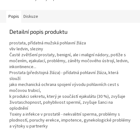
Popis
Diskuze
Detailní popis produktu
prostata, přídatná mužská pohlavní žláza
vliv ledvin, sleziny
Časté zvětšení prostaty, benigní, ale i maligní nádory, potíže s
močením, ejakulací, problémy, záněty močového ústrojí, ledvin,
inkontinence...
Prostata (předstojná žláza) - přídatná pohlavní žláza, která
slouží:
jako mechanická ochrana spojení vývodu pohlavních cest s
močovou trubicí,
k produkci sekretu, který je součástí ejakulátu (30 %), zvyšuje
životaschopnost, pohyblivost spermií, zvyšuje šanci na
oplodnění
Toxiny a infekce v prostatě - nekvalitní sperma, problémy s
plodností, poruchy erekce, impotence, gynekologické problémy
a výtoky u partnerky