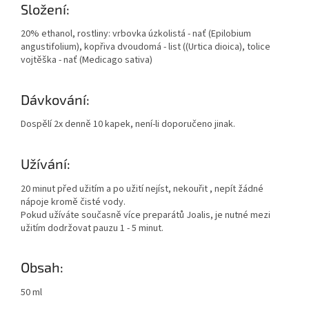
Složení:
20% ethanol, rostliny: vrbovka úzkolistá - nať (Epilobium
angustifolium), kopřiva dvoudomá - list ((Urtica dioica), tolice
vojtěška - nať (Medicago sativa)
Dávkování:
Dospělí 2x denně 10 kapek, není-li doporučeno jinak.
Užívání:
20 minut před užitím a po užití nejíst, nekouřit , nepít žádné
nápoje kromě čisté vody.
Pokud užíváte současně více preparátů Joalis, je nutné mezi
užitím dodržovat pauzu 1 - 5 minut.
Obsah:
50 ml