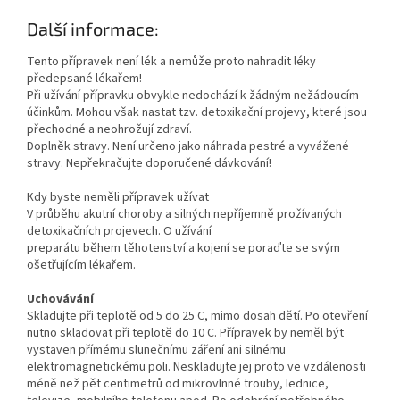
Další informace:
Tento přípravek není lék a nemůže proto nahradit léky
předepsané lékařem!
Při užívání přípravku obvykle nedochází k žádným nežádoucím
účinkům. Mohou však nastat tzv. detoxikační projevy, které jsou
přechodné a neohrožují zdraví.
Doplněk stravy. Není určeno jako náhrada pestré a vyvážené
stravy. Nepřekračujte doporučené dávkování!
Kdy byste neměli přípravek užívat
V průběhu akutní choroby a silných nepříjemně prožívaných
detoxikačních projevech. O užívání
preparátu během těhotenství a kojení se poraďte se svým
ošetřujícím lékařem.
Uchovávání
Skladujte při teplotě od 5 do 25 C, mimo dosah dětí. Po otevření
nutno skladovat při teplotě do 10 C. Přípravek by neměl být
vystaven přímému slunečnímu záření ani silnému
elektromagnetickému poli. Neskladujte jej proto ve vzdálenosti
méně než pět centimetrů od mikrovlnné trouby, lednice,