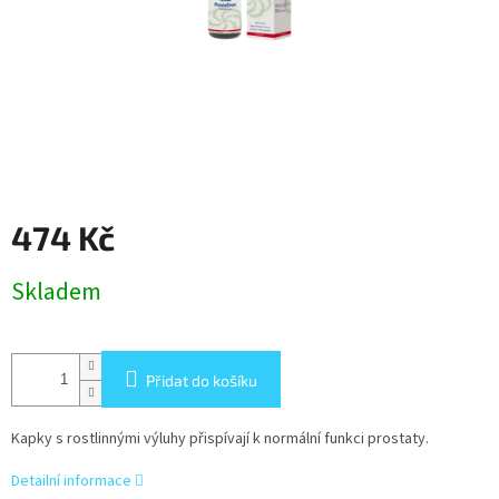
474 Kč
Měrná
Skladem
cena:
Přidat do košíku
Kapky s rostlinnými výluhy přispívají k normální funkci prostaty.
Detailní informace