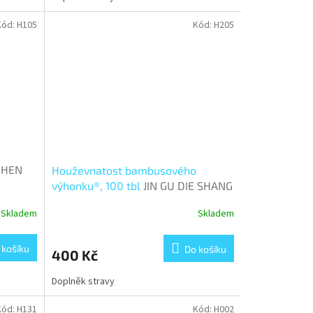
Kód:
H105
Kód:
H205
SHEN
Houževnatost bambusového
výhonku®, 100 tbl
JIN GU DIE SHANG
WAN
Skladem
Skladem
 košíku
Do košíku
400 Kč
Doplněk stravy
Kód:
H131
Kód:
H002