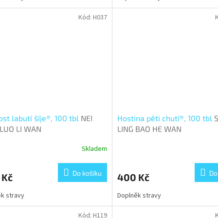
Kód:
H037
st labutí šíje®, 100 tbl
NEI
Hostina pěti chutí®, 100 tbl
 LUO LI WAN
LING BAO HE WAN
Skladem
Do košíku
Do
 Kč
400 Kč
k stravy
Doplněk stravy
Kód:
H119