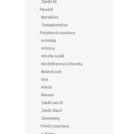
Zánět žil
Paraziti
Borelióza
Toxoplazmóza
Pohybová soustava
Artritida
Artróza
Atrofie svalů
Bechtěrevova choroba
Bolesti zad
Dna
Křeče
Revma
Zánět nervů
Zánět šlach
Zlomeniny
Trávící soustava