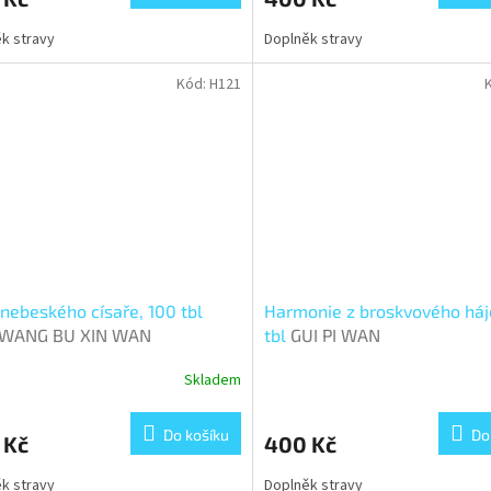
k stravy
Doplněk stravy
Kód:
H121
r nebeského císaře, 100 tbl
Harmonie z broskvového háj
 WANG BU XIN WAN
tbl
GUI PI WAN
Skladem
Do košíku
Do
 Kč
400 Kč
k stravy
Doplněk stravy