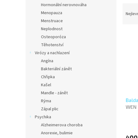
n
Hormonální nerovnováha
Ř
e
a
Menopauza
Nejlev
l
z
Menstruace
e
Neplodnost
V
n
Osteoporóza
ý
í
Těhotenství
p
p
Virózy a nachlazení
i
r
s
o
Angína
p
d
Bakteriální zánět
r
u
Chřipka
o
k
Kašel
d
t
Mandle - zánět
u
ů
Balda
k
Rýma
WEN
t
Zápal plic
ů
Psychika
Alzheimerova choroba
Anorexie, bulimie
400