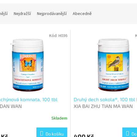
nější
Nejdražší
Nejprodávanější
Abecedně
Kód:
H036
chýnová komnata, 100 tbl
Druhý dech sokola®, 100 tbl
 DAN WAN
XIA BAI ZHU TIAN MA WAN
Skladem
Do košíku
Do
 Kč
400 Kč