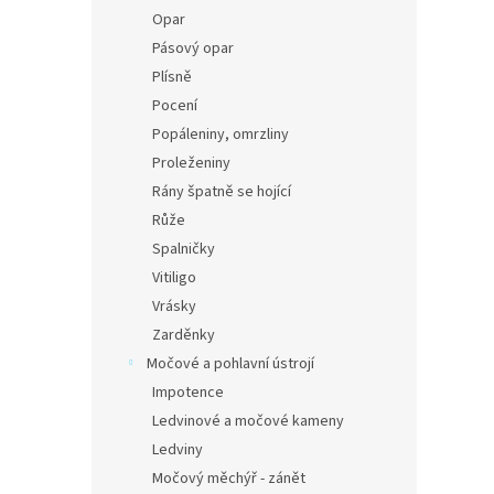
Opar
Pásový opar
Plísně
Pocení
Popáleniny, omrzliny
Proleženiny
Rány špatně se hojící
Růže
Spalničky
Vitiligo
Vrásky
Zarděnky
Močové a pohlavní ústrojí
Impotence
Ledvinové a močové kameny
Ledviny
Močový měchýř - zánět