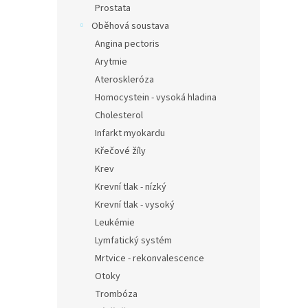
Prostata
Oběhová soustava
Angina pectoris
Arytmie
Ateroskleróza
Homocystein - vysoká hladina
Cholesterol
Infarkt myokardu
Křečové žíly
Krev
Krevní tlak - nízký
Krevní tlak - vysoký
Leukémie
Lymfatický systém
Mrtvice - rekonvalescence
Otoky
Trombóza