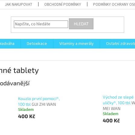
JAK NAKUPOVAT
OBCHODNÍ PODMÍNKY
PODMÍNKY OCHRANY OS
HLEDAT
Nadváha
Detoxikace
Vitamíny a minerály
Ostatní zdravot
nné tablety
odávanější
Východ ze slepé
Kouzlo první pomoci®,
uličky®, 100 tbl
W
100 tbl
GUI ZHI WAN
MEI WAN
Skladem
Skladem
400 Kč
400 Kč