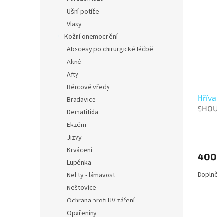
Ušní potíže
Vlasy
Kožní onemocnění
Abscesy po chirurgické léčbě
Akné
Afty
Bércové vředy
Hříva
Bradavice
SHO
Dematitida
Ekzém
Jizvy
Krvácení
400
Lupénka
Doplně
Nehty - lámavost
Neštovice
Ochrana proti UV záření
Opařeniny