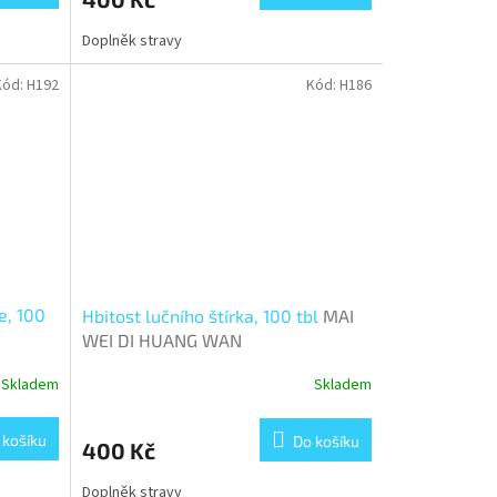
Doplněk stravy
Kód:
H192
Kód:
H186
e, 100
Hbitost lučního štírka, 100 tbl
MAI
WEI DI HUANG WAN
Skladem
Skladem
 košíku
Do košíku
400 Kč
Doplněk stravy