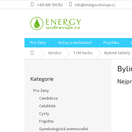
Přejít
+420 608 784 951
info@energyuzdravuje.cz
na
obsah
Pro ženy
Virózy a nachlazení
Psychika
Domů
Výrobci
TCM Herbs
Bylinné tablety
P
Byli
o
Přeskočit
s
Kategorie
kategorie
Nejpr
t
r
Pro ženy
a
Candidoza
n
Celulitida
n
í
Cysty
p
Frigidita
a
Gynekologická onemocnění