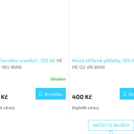
 černého vraníka®, 100 tbl
HE
Hvizd stříbrné píšťalky, 100 
U WU WAN
HE GU JIN WAN
Skladem
Do košíku
Do
 Kč
400 Kč
k stravy
Doplněk stravy
NAČÍST 12 DALŠÍCH
S