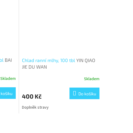
tbl
BAI
Chlad ranní mlhy, 100 tbl
YIN QIAO
JIE DU WAN
Skladem
Skladem
 košíku
Do košíku
400 Kč
Doplněk stravy