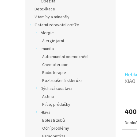
Obezita
Detoxikace
Vitamíny a minerály
Ostatní zdravotní obtíže
Alergie
Alergie jarní
Imunita
Autoimunitní onemocnění
Chemoterapie
Radioterapie
Hebko
Roztroušená skleróza
XIAO
Dýchací soustava
Astma
Plíce, průdušky
400
Hlava
Bolesti zubů
Doplně
Oční problémy
Paradontóza