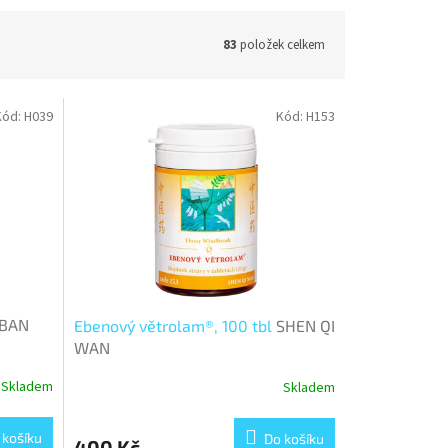
83
položek celkem
Kód:
H039
Kód:
H153
BAN
Ebenový větrolam®, 100 tbl
SHEN QI
WAN
Skladem
Skladem
 košíku
Do košíku
400 Kč