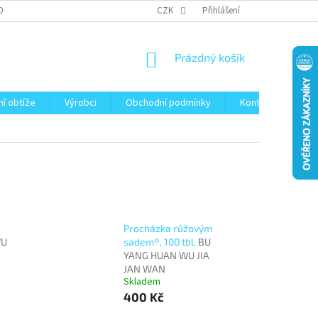
OBNÍCH ÚDAJŮ
CZK
Přihlášení
NÁKUPNÍ
Prázdný košík
KOŠÍK
ní obtíže
Výrobci
Obchodní podmínky
Kontakty
Bl
Procházka růžovým
U
sadem®, 100 tbl.
BU
YANG HUAN WU JIA
JAN WAN
Skladem
400 Kč