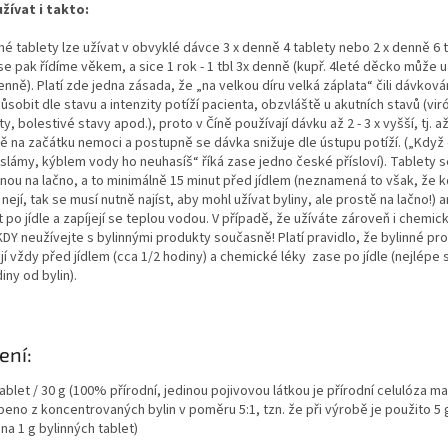
užívat i takto:
né tablety lze užívat v obvyklé dávce 3 x denně 4 tablety nebo 2 x denně 6 t
se pak řídíme věkem, a sice 1 rok - 1 tbl 3x denně (kupř. 4leté děcko může u
enně). Platí zde jedna zásada, že „na velkou díru velká záplata“ čili dávková
ůsobit dle stavu a intenzity potíží pacienta, obzvláště u akutních stavů (vir
y, bolestivé stavy apod.), proto v Číně používají dávku až 2 - 3 x vyšší, tj. až
ě na začátku nemoci a postupně se dávka snižuje dle ústupu potíží. („Když
slámy, kýblem vody ho neuhasíš“ říká zase jedno české přísloví). Tablety se
inou na lačno, a to minimálně 15 minut před jídlem (neznamená to však, že 
nejí, tak se musí nutně najíst, aby mohl užívat byliny, ale prostě na lačno!) 
 po jídle a zapíjejí se teplou vodou. V případě, že užíváte zároveň i chemick
KDY neužívejte s bylinnými produkty současně! Platí pravidlo, že bylinné pr
jí vždy před jídlem (cca 1/2 hodiny) a chemické léky zase po jídle (nejlép
iny od bylin).
ení:
ablet / 30 g (100% přírodní, jedinou pojivovou látkou je přírodní celulóza m
beno z koncentrovaných bylin v poměru 5:1, tzn. že při výrobě je použito 5
 na 1 g bylinných tablet)