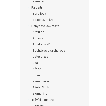
Zánět žil
Paraziti
Borelióza
Toxoplazmóza
Pohybová soustava
Artritida
Artróza
Atrofie svalů
Bechtěrevova choroba
Bolesti zad
Dna
Křeče
Revma
Zánět nervů
Zánět šlach
Zlomeniny
Trávící soustava