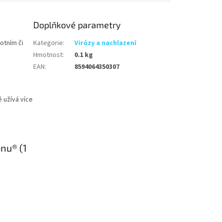
Doplňkové parametry
otním či
Kategorie
:
Virózy a nachlazení
Hmotnost
:
0.1 kg
EAN
:
8594064350307
 užívá více
nu® (1