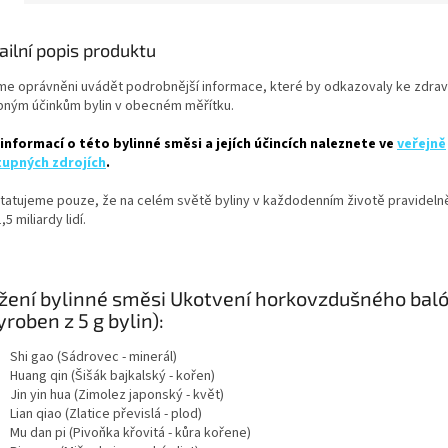
ailní popis produktu
me oprávněni uvádět podrobnější informace, které by odkazovaly ke zdrav
bným účinkům bylin v obecném měřítku.
 informací o této bylinné směsi a jejích účincích naleznete ve
veřejně
upných zdrojích
.
tatujeme pouze, že na celém světě byliny v každodenním životě pravidelně
,5 miliardy lidí.
žení bylinné směsi Ukotvení horkovzdušného baló
yroben z 5 g bylin):
Shi gao (Sádrovec - minerál)
Huang qin (Šišák bajkalský - kořen)
Jin yin hua (Zimolez japonský - květ)
Lian qiao (Zlatice převislá - plod)
Mu dan pi (Pivoňka křovitá - kůra kořene)