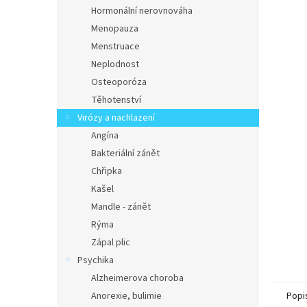
n
Hormonální nerovnováha
e
Menopauza
l
Menstruace
Neplodnost
Osteoporóza
Těhotenství
Virózy a nachlazení
Angína
Bakteriální zánět
Chřipka
Kašel
Mandle - zánět
Rýma
Zápal plic
Psychika
Alzheimerova choroba
Anorexie, bulimie
Popi