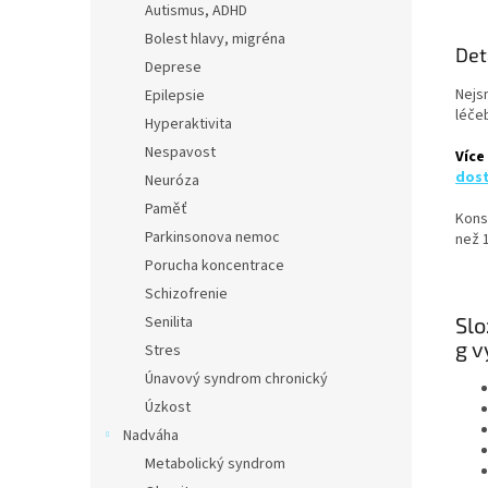
Autismus, ADHD
Bolest hlavy, migréna
Det
Deprese
Nejs
Epilepsie
léče
Hyperaktivita
Nespavost
Více
dost
Neuróza
Paměť
Kons
Parkinsonova nemoc
než 1
Porucha koncentrace
Schizofrenie
Senilita
Slo
g v
Stres
Únavový syndrom chronický
Úzkost
Nadváha
Metabolický syndrom