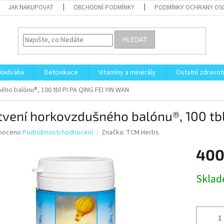
JAK NAKUPOVAT
OBCHODNÍ PODMÍNKY
PODMÍNKY OCHRANY OS
HLEDAT
Nadváha
Detoxikace
Vitamíny a minerály
Ostatní zdravot
ého balónu®, 100 tbl
PI PA QING FEI YIN WAN
tvení horkovzdušného balónu®, 100 tb
né
noceno
Podrobnosti hodnocení
Značka:
TCM Herbs
ní
400
u
Měrná
Skla
cena:
ek.