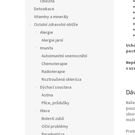
Obezita
Detoxikace
Vitamíny a minerály
Ostatní zdravotní obtíže
Alergie
Alergie jarní
Ucho
Imunita
pest
Autoimunitní onemocnění
Nepř
Chemoterapie
v uz
Radioterapie
Roztroušená skleróza
Dýchací soustava
Dáv
Astma
Naše 
Plíce, průdušky
pouze
Hlava
slis
Bolesti zubů
možná
Oční problémy
Prot
Paradontóza