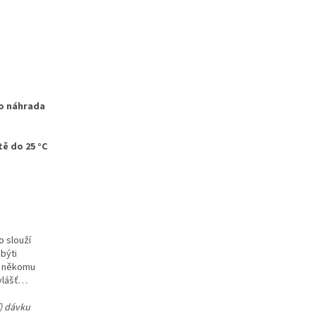
ko náhrada
ě do 25 °C
o slouží
 býti
 a někomu
zvlášť…
í) dávku