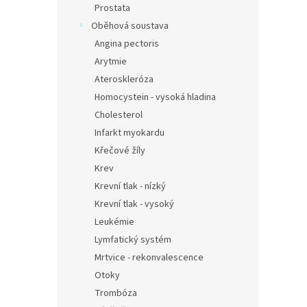
Prostata
Oběhová soustava
Angina pectoris
Arytmie
Ateroskleróza
Homocystein - vysoká hladina
Cholesterol
Infarkt myokardu
Křečové žíly
Krev
Krevní tlak - nízký
Krevní tlak - vysoký
Leukémie
Lymfatický systém
Mrtvice - rekonvalescence
Otoky
Trombóza