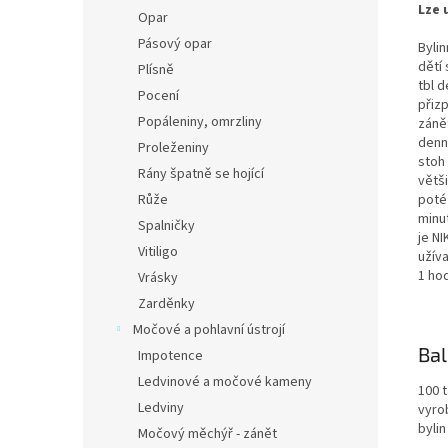
Lze 
Opar
Pásový opar
Bylin
dětí 
Plísně
tbl d
Pocení
přizp
Popáleniny, omrzliny
zánět
denn
Proleženiny
stoh 
Rány špatně se hojící
větš
Růže
poté 
minut
Spalničky
je NI
Vitiligo
užíva
1 hod
Vrásky
Zarděnky
Močové a pohlavní ústrojí
Bal
Impotence
Ledvinové a močové kameny
100 t
Ledviny
vyro
bylin
Močový měchýř - zánět