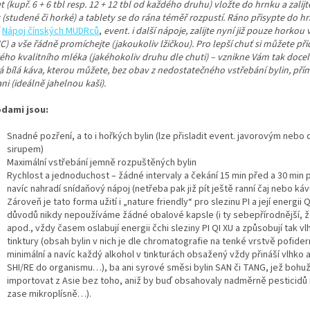
t (kupř. 6 + 6 tbl resp. 12 + 12 tbl od každého druhu) vložte do hrnku a zalij
 (studené či horké) a tablety se do rána téměř rozpustí. Ráno přisypte do h
.
Nápoj čínských MUDRců
,
event. i další nápoje, zalijte nyní již pouze horkou
C) a vše řádně promíchejte (jakoukoliv lžičkou). Pro lepší chuť si můžete při
ého kvalitního mléka (jakéhokoliv druhu dle chuti) – vznikne Vám tak doce
á bílá káva, kterou můžete, bez obav z nedostatečného vstřebání bylin, přím
ni (ideálně jahelnou kaši).
dami jsou:
Snadné pozření, a to i hořkých bylin (lze přisladit event. javorovým nebo
sirupem)
Maximální vstřebání jemně rozpuštěných bylin
Rychlost a jednoduchost – žádné intervaly a čekání 15 min před a 30 min p
navíc nahradí snídaňový nápoj (netřeba pak již pít ještě ranní čaj nebo káv
Zároveň je tato forma užití i „nature friendly“ pro slezinu PI a její energii 
důvodů nikdy nepoužíváme žádné obalové kapsle (i ty sebepřírodnější, ž
apod., vždy časem oslabují energii čchi sleziny PI QI XU a způsobují tak vlh
tinktury (obsah bylin v nich je dle chromatografie na tenké vrstvě pofide
minimální a navíc každý alkohol v tinkturách obsažený vždy přináší vlhko 
SHI/RE do organismu…), ba ani syrové směsi bylin SAN či TANG, jež bohuž
importovat z Asie bez toho, aniž by buď obsahovaly nadměrně pesticidů
zase mikroplísně…).