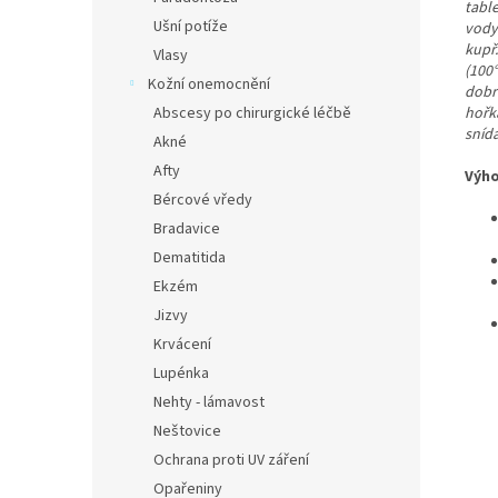
table
Ušní potíže
vody
kupř
Vlasy
(100°
Kožní onemocnění
dobr
Abscesy po chirurgické léčbě
hořk
snída
Akné
Afty
Výho
Bércové vředy
Bradavice
Dematitida
Ekzém
Jizvy
Krvácení
Lupénka
Nehty - lámavost
Neštovice
Ochrana proti UV záření
Opařeniny