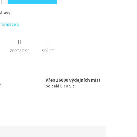
stravy
informace
ZEPTAT SE
SDÍLET
Přes 16000 výdejních míst
í
po celé ČR a SR