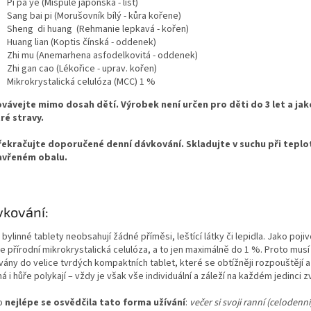
Pi pa ye (Mišpule japonská - list)
Sang bai pi (Morušovník bílý - kůra kořene)
Sheng di huang (Rehmanie lepkavá - kořen)
Huang lian (Koptis čínská - oddenek)
Zhi mu (Anemarhena asfodelkovitá - oddenek)
Zhi gan cao (Lékořice - uprav. kořen)
Mikrokrystalická celulóza (MCC) 1 %
vávejte mimo dosah dětí. Výrobek není určen pro děti do 3 let a ja
ré stravy.
ekračujte doporučené denní dávkování. Skladujte v suchu při teplot
avřeném obalu.
kování:
bylinné tablety neobsahují žádné příměsi, leštící látky či lepidla. Jako pojiv
 přírodní mikrokrystalická celulóza, a to jen maximálně do 1 %. Proto musí
ovány do velice tvrdých kompaktních tablet, které se obtížněji rozpouštějí
 i hůře polykají – vždy je však vše individuální a záleží na každém jedinci 
o
nejlépe se osvědčila
tato forma
užívání
:
večer si svoji ranní (celodenn