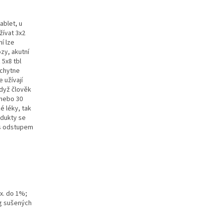
ablet, u
žívat 3x2
ní lze
ózy, akutní
 5x8 tbl
 chytne
 užívají
když člověk
anebo 30
é léky, tak
odukty se
e s odstupem
ax. do 1%;
 g sušených