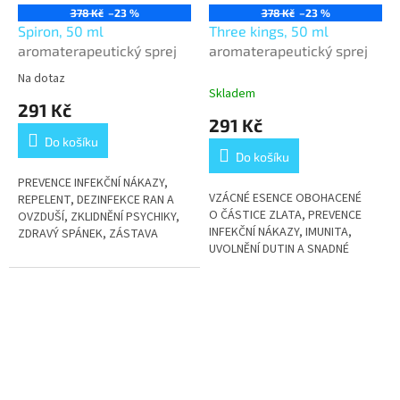
378 Kč
–23 %
378 Kč
–23 %
Spiron, 50 ml
Three kings, 50 ml
aromaterapeutický sprej
aromaterapeutický sprej
Na dotaz
Průměrné
Skladem
hodnocení
291 Kč
produktu
291 Kč
je
Do košíku
3,9
Do košíku
z
5
PREVENCE INFEKČNÍ NÁKAZY,
VZÁCNÉ ESENCE OBOHACENÉ
hvězdiček.
REPELENT, DEZINFEKCE RAN A
O ČÁSTICE ZLATA, PREVENCE
OVZDUŠÍ, ZKLIDNĚNÍ PSYCHIKY,
INFEKČNÍ NÁKAZY, IMUNITA,
ZDRAVÝ SPÁNEK, ZÁSTAVA
UVOLNĚNÍ DUTIN A SNADNÉ
KRVÁCENÍ, OČISTA RUKOU
DÝCHÁNÍ, HARMONIZACE
PSYCHIKY