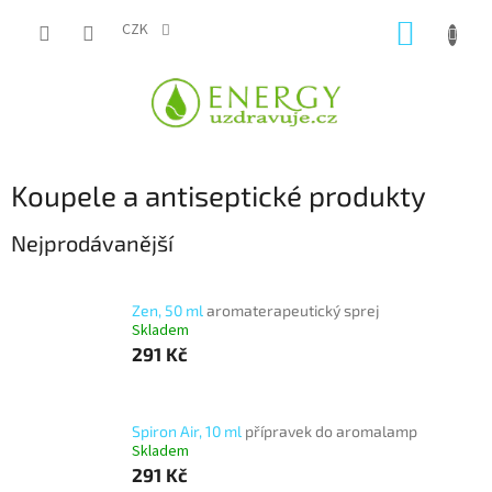
Přejít
NÁKUP
na
CZK
obsah
KOŠÍK
Koupele a antiseptické produkty
Nejprodávanější
Zen, 50 ml
aromaterapeutický sprej
Skladem
291 Kč
Spiron Air, 10 ml
přípravek do aromalamp
Skladem
291 Kč