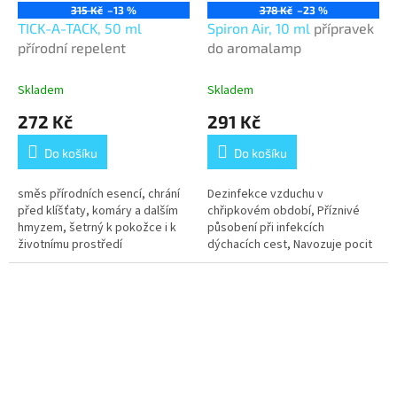
315 Kč
–13 %
378 Kč
–23 %
TICK-A-TACK, 50 ml
Spiron Air, 10 ml
přípravek
přírodní repelent
do aromalamp
Skladem
Skladem
272 Kč
291 Kč
Do košíku
Do košíku
směs přírodních esencí, chrání
Dezinfekce vzduchu v
před klíšťaty, komáry a dalším
chřipkovém období, Příznivé
hmyzem, šetrný k pokožce i k
působení při infekcích
životnímu prostředí
dýchacích cest, Navozuje pocit
klidu a pohody, Výrazný
relaxační účinek