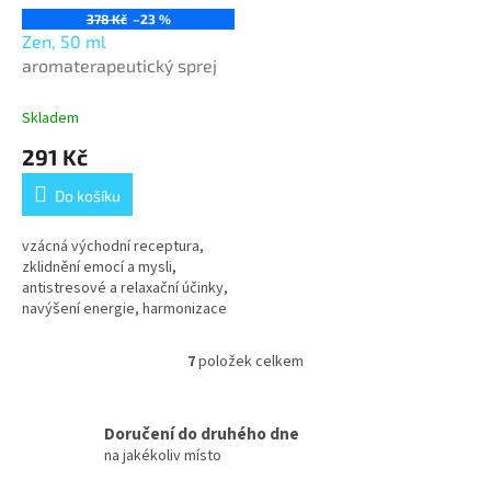
378 Kč
–23 %
Zen, 50 ml
aromaterapeutický sprej
Skladem
291 Kč
Do košíku
vzácná východní receptura,
zklidnění emocí a mysli,
antistresové a relaxační účinky,
navýšení energie, harmonizace
těla i duše
7
položek celkem
O
v
l
á
Doručení do druhého dne
d
na jakékoliv místo
a