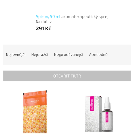
Spiron, 50 ml
aromaterapeutický sprej
Na dotaz
291 Kč
Ř
a
Nejlevnější
Nejdražší
Nejprodávanější
Abecedně
z
e
n
OTEVŘÍT FILTR
í
p
V
r
ý
o
p
d
i
u
s
k
p
t
r
ů