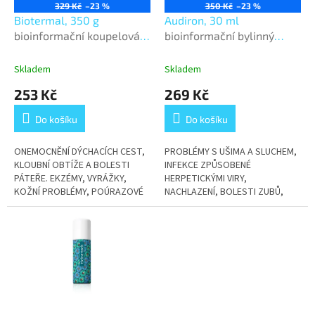
o
329 Kč
–23 %
350 Kč
–23 %
d
Biotermal, 350 g
Audiron, 30 ml
u
bioinformační koupelová
bioinformační bylinný
k
sůl
přípravek k vnějšímu užití
t
Skladem
Skladem
ů
253 Kč
269 Kč
Do košíku
Do košíku
ONEMOCNĚNÍ DÝCHACÍCH CEST,
PROBLÉMY S UŠIMA A SLUCHEM,
KLOUBNÍ OBTÍŽE A BOLESTI
INFEKCE ZPŮSOBENÉ
PÁTEŘE. EKZÉMY, VYRÁŽKY,
HERPETICKÝMI VIRY,
KOŽNÍ PROBLÉMY, POÚRAZOVÉ
NACHLAZENÍ, BOLESTI ZUBŮ,
STAVY, FYZICKÁ I PSYCHICKÁ
KOŽNÍ OBTÍŽE
ÚNAVA