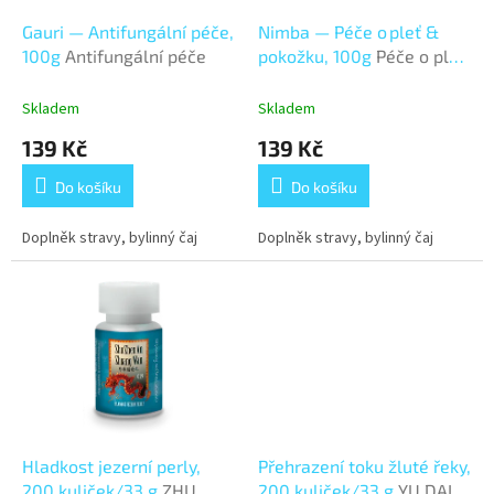
o
d
Gauri — Antifungální péče,
Nimba — Péče o pleť &
u
100g
Antifungální péče
pokožku, 100g
Péče o pleť
k
& pokožku
t
Skladem
Skladem
ů
139 Kč
139 Kč
Do košíku
Do košíku
Doplněk stravy, bylinný čaj
Doplněk stravy, bylinný čaj
Hladkost jezerní perly,
Přehrazení toku žluté řeky,
200 kuliček/33 g
ZHU
200 kuliček/33 g
YU DAI