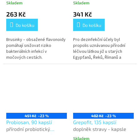
Skladem
Skladem
263 Kč
341 Kč
Do košíku
Do košíku
Brusinky – obsažené flavonoidy
Pro dezinfekční účely byl
pomáhají snižovat riziko
propolis uznávanou přírodní
bakteriálních infekcí v
léčivou látkou již u starých
močových cestách.
Egypťanů, Řeků, Římanů a
dalších národů.
451 Kč
–23 %
482 Kč
–23 %
Probiosan, 90 kapslí
Grepofit, 135 kapslí
přírodní probiotický
doplněk stravy - kapsle
přípravek
Skladem
Průměrné