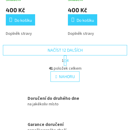
400 Kč
400 Kč
Do košíku
Do košíku
Doplněk stravy
Doplněk stravy
NAČÍST 12 DALŠÍCH
S
1
4
t
O
r
41
položek celkem
v
á
l
NAHORU
n
á
k
d
o
v
a
á
Doručení do druhého dne
c
n
í
na jakékoliv místo
í
p
r
v
Garance doručení
k