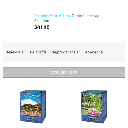
Propolis Star, 60 cps
Doplněk stravy
Skladem
341 Kč
Ř
a
Nejlevnější
Nejdražší
Nejprodávanější
Abecedně
z
e
n
OTEVŘÍT FILTR
í
p
V
r
ý
o
p
d
i
u
s
k
p
t
r
ů