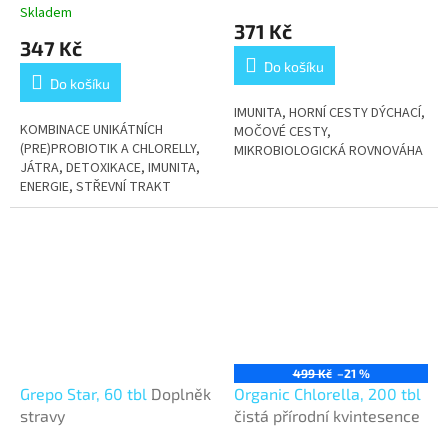
Skladem
hodnocení
371 Kč
produktu
347 Kč
je
Do košíku
4,4
Do košíku
z
5
IMUNITA, HORNÍ CESTY DÝCHACÍ,
KOMBINACE UNIKÁTNÍCH
hvězdiček.
MOČOVÉ CESTY,
(PRE)PROBIOTIK A CHLORELLY,
MIKROBIOLOGICKÁ ROVNOVÁHA
JÁTRA, DETOXIKACE, IMUNITA,
ENERGIE, STŘEVNÍ TRAKT
499 Kč
–21 %
Grepo Star, 60 tbl
Doplněk
Organic Chlorella, 200 tbl
stravy
čistá přírodní kvintesence