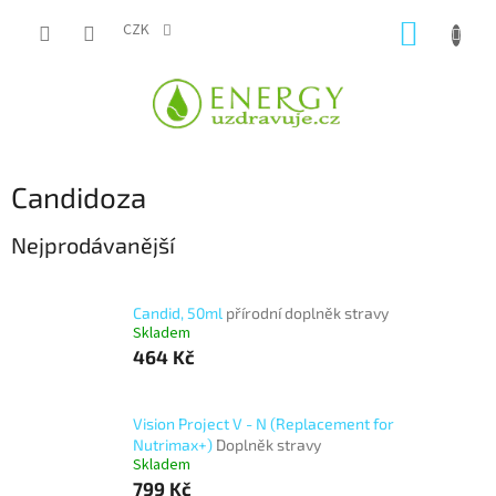
Přejít
NÁKUP
na
CZK
obsah
KOŠÍK
Candidoza
Nejprodávanější
Candid, 50ml
přírodní doplněk stravy
Skladem
464 Kč
Vision Project V - N (Replacement for
Nutrimax+)
Doplněk stravy
Skladem
799 Kč