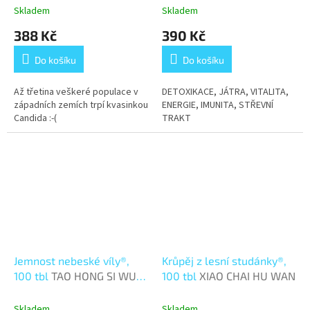
Skladem
Skladem
388 Kč
390 Kč
Do košíku
Do košíku
Až třetina veškeré populace v
DETOXIKACE, JÁTRA, VITALITA,
západních zemích trpí kvasinkou
ENERGIE, IMUNITA, STŘEVNÍ
Candida :-(
TRAKT
Jemnost nebeské víly®,
Krůpěj z lesní studánky®,
100 tbl
TAO HONG SI WU
100 tbl
XIAO CHAI HU WAN
WAN
Skladem
Skladem