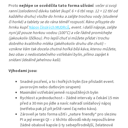
Proto
nejlépe se osvědčila
tato forma
užívání
:
večer si svoji
ranní (celodenní) dávku tablet (kupř. 6 + 6 tbl resp. 12 + 12 tbl od
každého druhu) vložte do hrnku a zalijte trochou vody (studené
či horké) a tablety se do rána téměř rozpustí. Ráno přisypte do
hrnku kupř.
Nápoj čínských MUDRců
,
event. i další nápoje, zalijte
nyní již pouze horkou vodou (100°C) a vše řádně promíchejte
(jakoukoliv lžičkou). Pro lepší chuť si můžete přidat i trochu
dobrého kvalitního mléka (jakéhokoliv druhu dle chuti) –
vznikne Vám tak docela chutná hořká bílá káva, kterou můžete,
bez obav z nedostatečného vstřebání bylin, přímo zapíjet k
snídani (ideálně jahelnou kaši).
Výhodami jsou:
Snadné pozření, a to i hořkých bylin (lze přisladit event.
javorovým nebo datlovým sirupem)
Maximální vstřebání jemně rozpuštěných bylin
Rychlost a jednoduchost – žádné intervaly a čekání 15 min
před a 30 min po jídle a navíc nahradí snídaňový nápoj
(netřeba pak již pít ještě ranní čaj nebo kávu).
Zároveň je tato forma užití i „nature friendly“ pro slezinu
PI a její energii QI – z těchto důvodů nikdy nepoužíváme
žádné obalové kapsle (i ty sebepřírodnější, želatinové