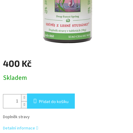
400 Kč
Měrná
Skladem
cena:
Přidat do košíku
Doplněk stravy
Detailní informace