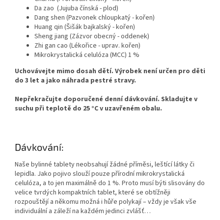
Da zao (Jujuba čínská - plod)
Dang shen (Pazvonek chloupkatý - kořen)
Huang qin (Šišák bajkalský - kořen)
Sheng jiang (Zázvor obecný - oddenek)
Zhi gan cao (Lékořice - uprav. kořen)
Mikrokrystalická celulóza (MCC) 1 %
Uchovávejte mimo dosah dětí. Výrobek není určen pro děti
do 3 let a jako náhrada pestré stravy.
Nepřekračujte doporučené denní dávkování. Skladujte v
suchu při teplotě do 25 °C v uzavřeném obalu.
Dávkování:
Naše bylinné tablety neobsahují žádné příměsi, leštící látky či
lepidla. Jako pojivo slouží pouze přírodní mikrokrystalická
celulóza, a to jen maximálně do 1 %. Proto musí býti slisovány do
velice tvrdých kompaktních tablet, které se obtížněji
rozpouštějí a někomu možná i hůře polykají – vždy je však vše
individuální a záleží na každém jedinci zvlášť…