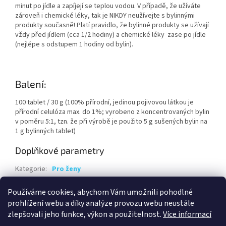
minut po jídle a zapíjejí se teplou vodou. V případě, že užíváte
zároveň i chemické léky, tak je NIKDY neužívejte s bylinnými
produkty současně! Platí pravidlo, že bylinné produkty se užívají
vždy před jídlem (cca 1/2 hodiny) a chemické léky zase po jídle
(nejlépe s odstupem 1 hodiny od bylin).
Balení:
100 tablet / 30 g (100% přírodní, jedinou pojivovou látkou je
přírodní celulóza max. do 1%; vyrobeno z koncentrovaných bylin
v poměru 5:1, tzn. že při výrobě je použito 5 g sušených bylin na
1 g bylinných tablet)
Doplňkové parametry
Kategorie
:
Pro ženy
Hmotnost
:
0.1 kg
Používáme cookies, abychom Vám umožnili pohodlné
EAN
:
8594064350604
prohlížení webu a díky analýze provozu webu neustále
zlepšovali jeho funkce, výkon a použitelnost.
Více informací
Z