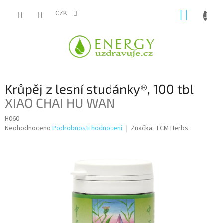
Přejít
NÁKUP
na
CZK
obsah
KOŠÍK
Krůpěj z lesní studánky®, 100 tbl
XIAO CHAI HU WAN
H060
Průměrné
Neohodnoceno
Podrobnosti hodnocení
Značka:
TCM Herbs
hodnocení
produktu
je
0,0
z
5
hvězdiček.