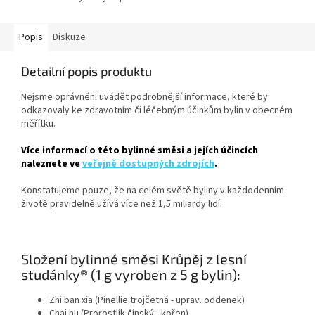
Popis
Diskuze
Detailní popis produktu
Nejsme oprávněni uvádět podrobnější informace, které by
odkazovaly ke zdravotním či léčebným účinkům bylin v obecném
měřítku.
Více informací o této bylinné směsi a jejích účincích
naleznete ve
veřejně dostupných zdrojích
.
Konstatujeme pouze, že na celém světě byliny v každodenním
životě pravidelně užívá více než 1,5 miliardy lidí.
Složení bylinné směsi Krůpěj z lesní
studánky® (1 g vyroben z 5 g bylin):
Zhi ban xia (Pinellie trojčetná - uprav. oddenek)
Chai hu (Prorostlík čínský - kořen)