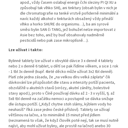
apod., vždy časem oslabují energii čchi sleziny PI QI XU a
způsobují tak vlhko SHI), ani tinktury (obsah bylin v nich je
dle chromatografie na tenké vrstvě pofiderně minimální a
navíc každý alkohol v tinkturách obsažený vždy přináší
vlhko a horko SHI/RE do organismu…), ba ani syrové
směsi bylin SAN či TANG, jež bohužel nelze importovat z
Asie bez toho, aniž by buď obsahovaly nadměrně
pesticidů nebo pak zase mikroplísně…).
Lze užívat i takto:
Bylinné tablety lze užívat v obvyklé dávce 3 x denně 4 tablety
nebo 2 x denně 6 tablet, u dětí se pak řídíme věkem, a sice 1 rok
- 1 tbl 3x denně (kupř. 4leté děcko může užívat 3x2 tbl denně).
Platí zde jedna zásada, že „na velkou díru velká záplata“ čili
dávkování lze přizpůsobit dle stavu a intenzity potíží pacienta,
obzvláště u akutních stavů (virózy, akutní záněty, bolestivé
stavy apod.), proto v Číně používají dávku až 2 - 3 x vyšší, tj. až
5x8 tbl denně na začátku nemoci a postupně se dávka snižuje
dle ústupu potíží. („Když chytne stoh slámy, kýblem vody ho
neuhasíš“ říká zase jedno české přísloví). Tablety se užívají
většinou na lačno, a to minimálně 15 minut před jídlem
(neznamená to však, že když člověk poté nejí, tak se musí nutně
najíst, aby mohl užívat byliny, ale prostě na lačno!) anebo 30