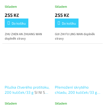
ZHEN AN ZHUANG WAN
FU LING WAN
Skladem
Skladem
255 Kč
255 Kč
Do košíku
Do košíku
ZHU ZHEN AN ZHUANG WAN
GUI ZHI FU LING WAN doplněk
doplněk stravy
stravy
Pilulka čtverého protitoku,
Přemožení skrytého
200 kuliček/33 g
SI NI SAN
chladu, 200 kuliček/33 g
WAN
WEN JING WAN
Skladem
Skladem