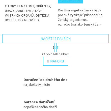
z
5
OTOKY, HEMATOMY, ODŘENINY,
Rostlina angelika čínská bývá
hvězdiček.
ÚRAZY, ZÁNĚTLIVÉ STAVY
pro své vynikající působení na
VNITŘNÍCH ORGÁNŮ, OBTÍŽE A
ženský organismus,
BOLESTI POHYBOVÉHO
označována jako ženský žen-
ÚSTROJÍ, KOŽNÍ ONEMOCNĚNÍ
šen.
NAČÍST 12 DALŠÍCH
S
1
3
t
O
r
29
položek celkem
v
á
l
NAHORU
n
á
k
d
o
v
a
á
Doručení do druhého dne
c
n
í
na jakékoliv místo
í
p
r
v
Garance doručení
k
nepoškozeného zboží
y