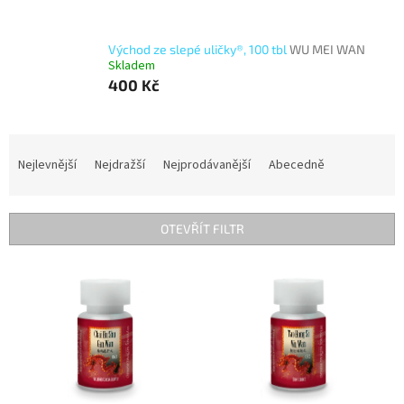
Východ ze slepé uličky®, 100 tbl
WU MEI WAN
Skladem
400 Kč
Ř
a
Nejlevnější
Nejdražší
Nejprodávanější
Abecedně
z
e
n
OTEVŘÍT FILTR
í
p
V
r
ý
o
p
d
i
u
s
k
p
t
r
ů