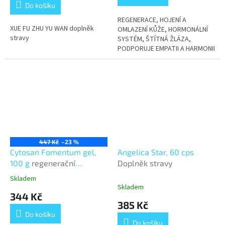
3,1
Do košíku
z
5
REGENERACE, HOJENÍ A
XUE FU ZHU YU WAN doplněk
hvězdiček.
OMLAZENÍ KŮŽE, HORMONÁLNÍ
stravy
SYSTÉM, ŠTÍTNÁ ŽLÁZA,
PODPORUJE EMPATII A HARMONII
447 Kč
–23 %
Cytosan Fomentum gel,
Angelica Star, 60 cps
100 g
regenerační
Doplněk stravy
přípravek s humáty
Skladem
Průměrné
Skladem
hodnocení
344 Kč
produktu
385 Kč
je
Do košíku
4,3
Do košíku