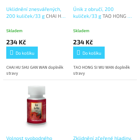
o
d
Uklidnění znesvářených,
Únik z obručí, 200
u
200 kuliček/33 g
CHAI HU
kuliček/33 g
TAO HONG SI
k
SHU GAN WAN
WU WAN
t
Skladem
Skladem
ů
234 Kč
234 Kč
Do košíku
Do košíku
CHAI HU SHU GAN WAN doplněk
TAO HONG SI WU WAN doplněk
stravy
stravy
Volnost svobodného
Zklidnění zčeřené hladiny,