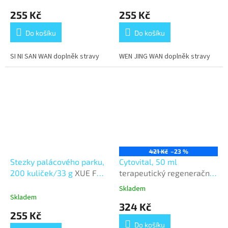
255 Kč
255 Kč
Do košíku
Do košíku
SI NI SAN WAN doplněk stravy
WEN JING WAN doplněk stravy
421 Kč
–23 %
Stezky palácového parku,
Cytovital, 50 ml
200 kuliček/33 g
XUE FU
terapeutický regenerační
ZHU YU WAN
krém
Skladem
Průměrné
Skladem
hodnocení
324 Kč
produktu
255 Kč
je
Do košíku