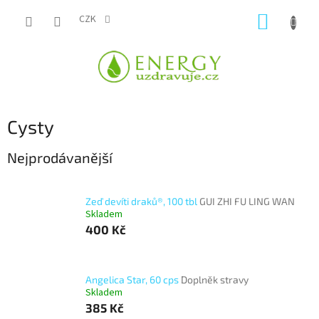
Přejít
NÁKUP
na
CZK
obsah
KOŠÍK
Cysty
Nejprodávanější
Zeď devíti draků®, 100 tbl
GUI ZHI FU LING WAN
Skladem
400 Kč
Angelica Star, 60 cps
Doplněk stravy
Skladem
385 Kč