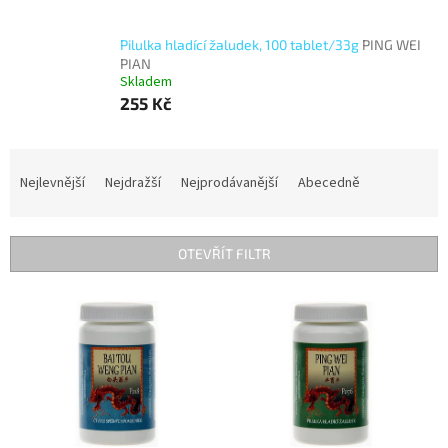
Pilulka hladící žaludek, 100 tablet/33g
PING WEI
PIAN
Skladem
255 Kč
Ř
a
Nejlevnější
Nejdražší
Nejprodávanější
Abecedně
z
e
n
OTEVŘÍT FILTR
í
p
V
r
ý
o
p
d
i
u
s
k
p
t
r
ů