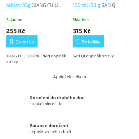
tablet/33g
XIANG FU LI
100 tbl/33 g
SAN QI
ZHONG PIAN
Skladem
Skladem
255 Kč
315 Kč
Do košíku
Do košíku
XIANG FU LI ZHONG PIAN doplněk
SAN QI doplněk stravy
stravy
4
položek celkem
O
v
l
á
Doručení do druhého dne
d
na jakékoliv místo
a
c
í
Garance doručení
p
nepoškozeného zboží
r
v