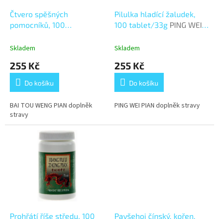
o
d
Čtvero spěšných
Pilulka hladící žaludek,
u
pomocníků, 100
100 tablet/33g
PING WEI
k
tablet/33g
BAI TOU WENG
PIAN
t
PIAN
Skladem
Skladem
ů
255 Kč
255 Kč
Do košíku
Do košíku
BAI TOU WENG PIAN doplněk
PING WEI PIAN doplněk stravy
stravy
Prohřátí říše středu, 100
Pavšehoj čínský, kořen,