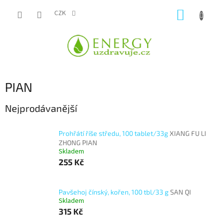
Přejít
NÁKUP
na
CZK
obsah
KOŠÍK
PIAN
Nejprodávanější
Prohřátí říše středu, 100 tablet/33g
XIANG FU LI
ZHONG PIAN
Skladem
255 Kč
Pavšehoj čínský, kořen, 100 tbl/33 g
SAN QI
Skladem
315 Kč