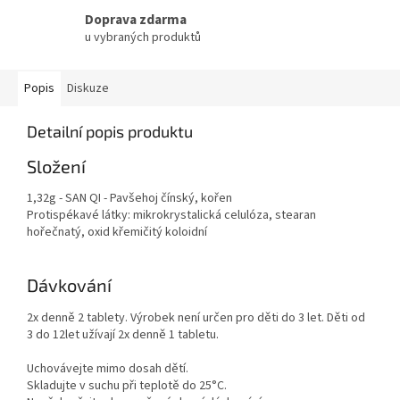
Doprava zdarma
u vybraných produktů
Popis
Diskuze
Detailní popis produktu
Složení
1,32g - SAN QI - Pavšehoj čínský, kořen
Protispékavé látky: mikrokrystalická celulóza, stearan
hořečnatý, oxid křemičitý koloidní
Dávkování
2x denně 2 tablety. Výrobek není určen pro děti do 3 let. Děti od
3 do 12let užívají 2x denně 1 tabletu.
Uchovávejte mimo dosah dětí.
Skladujte v suchu při teplotě do 25°C.