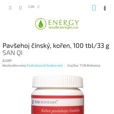
Přejít
NÁKUP
na
CZK
obsah
KOŠÍK
Pavšehoj čínský, kořen, 100 tbl/33 g
SAN QI
B208P
Průměrné
Neohodnoceno
Podrobnosti hodnocení
Značka:
TCM Bohemia
hodnocení
produktu
je
0,0
z
5
hvězdiček.