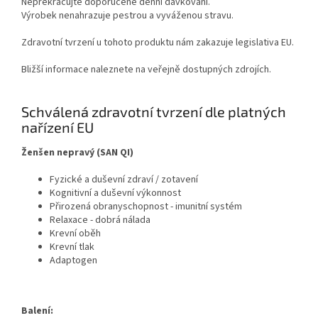
Nepřekračujte doporučené denní dávkování.
Výrobek nenahrazuje pestrou a vyváženou stravu.
Zdravotní tvrzení u tohoto produktu nám zakazuje legislativa EU.
Bližší informace naleznete na veřejně dostupných zdrojích.
Schválená zdravotní tvrzení dle platných
nařízení EU
Ženšen nepravý (SAN QI)
Fyzické a duševní zdraví / zotavení
Kognitivní a duševní výkonnost
Přirozená obranyschopnost - imunitní systém
Relaxace - dobrá nálada
Krevní oběh
Krevní tlak
Adaptogen
Balení: