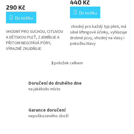
440 Kč
ů
produktu
290 Kč
je
Do košíku
3,5
Do košíku
z
5
vhodný pro každý typ pleti, má
VHODNÝ PRO SUCHOU, CITLIVOU
hvězdiček.
silné liftingové účinky, vyhlazuje
A DĚTSKOU PLEŤ, ZJEMŇUJE A
drobné jizvy, vhodný na vlasy i
PŘITOM NEUCPÁVÁ PÓRY,
pokožku hlavy
VÝRAZNĚ ZKLIDŇUJE
PODRÁŽDĚNOU POKOŽKU, HOJÍ
POPRASKANOU KŮŽI
2
položek celkem
O
v
l
á
Doručení do druhého dne
d
na jakékoliv místo
a
c
í
Garance doručení
p
nepoškozeného zboží
r
v
k
y