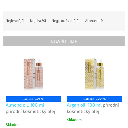
Ř
a
Nejlevnější
Nejdražší
Nejprodávanější
Abecedně
z
e
n
OTEVŘÍT FILTR
í
p
V
r
ý
o
p
d
i
u
s
k
p
t
r
ů
o
370 Kč
–21 %
570 Kč
–22 %
d
Almond oil, 100 ml
Argan oil, 100 ml
přírodní
u
přírodní kosmetický olej
kosmetický olej
k
Skladem
Průměrné
t
Skladem
hodnocení