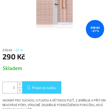
370 Kč
–21 %
370 Kč
–21 %
290 Kč
Měrná
Skladem
cena:
Přidat do košíku
VHODNÝ PRO SUCHOU, CITLIVOU A DĚTSKOU PLEŤ, ZJEMŇUJE A PŘITOM
NEUCPÁVÁ PÓRY, VÝRAZNĚ ZKLIDŇUJE PODRÁŽDĚNOU POKOŽKU, HOJÍ