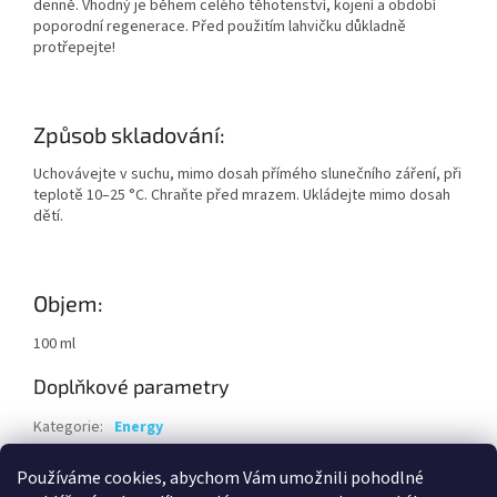
denně. Vhodný je během celého těhotenství, kojení a období
poporodní regenerace. Před použitím lahvičku důkladně
protřepejte!
Způsob skladování:
Uchovávejte v suchu, mimo dosah přímého slunečního záření, při
teplotě 10–25 °C. Chraňte před mrazem. Ukládejte mimo dosah
dětí.
Objem:
100 ml
Doplňkové parametry
Kategorie
:
Energy
Hmotnost
:
0.15 kg
Používáme cookies, abychom Vám umožnili pohodlné
EAN
:
8594069935165