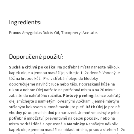
Ingredients:
Prunus Amygdalus Dulcis Oil, Tocopheryl Acetate.
Doporučené použití:
Suchá a citlivá pokožka:
Na potřebná místa naneste několik
kapek oleje a jemnou masáží jej vtírejte 1–2x denně. Vhodný je
též na hrubou kůži. Pro vstřebání oleje do hloubky
doporučujeme navlhčit ruce nebo tělo. Popraskaná kůže na
rukou a nohou: Olej natřete na potřebná místa a na 20 minut
zabalte do nahřátého ručníku.
Pleťový peeling:
Lehce zahřátý
olej smíchejte s namletými ovesnými vločkami, jemně mletým
sušeným kokosem a jemně masírujte pleť.
Děti:
Olej je pro ně
vhodný již od prvních dnů po narození. Jemně vmasírujte jeho
potřebné množství, preventivně na celou pokožku nebo na
místa podrážděná a opruzená.<
Maminky:
Nanášejte několik
kapek oleje jemnou masáží na oblast břicha, prsou a stehen 1–2x