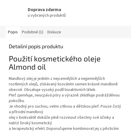
Doprava zdarma
u vybraných produktů
Popis
Podobné (1)
Diskuze
Detailní popis produktu
Použití kosmetického oleje
Almond oil
Mandlový olej je jedním z nejcennějších a nejjemnějších
rostlinných olejů, získávaný lisováním semen krásné mandloně
obecné. Obsahuje vysoký podíl bioaktivních látek.
Pleť zjemňuje, neucpává póry a výrazně zklidňuje podrážděnou
pokožku.
Je vhodný pro suchou, velmi citlivou a dětskou pleť. Pouze čistý
a přírodní mandlový
olej v biokvalitě dokáže plně rozvinout všechny své účinky a
nabízí široký kosmetický
a terapeutický efekt. Doporučujeme kombinovat jej s pěsticími