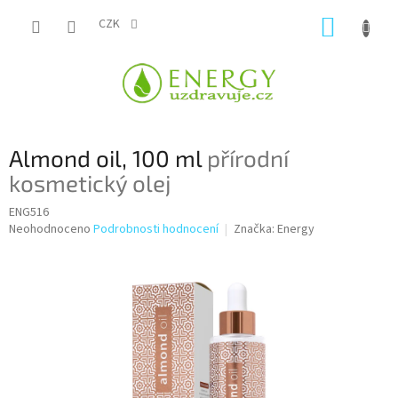
Přejít
NÁKUP
na
CZK
obsah
KOŠÍK
Almond oil, 100 ml
přírodní
kosmetický olej
ENG516
Průměrné
Neohodnoceno
Podrobnosti hodnocení
Značka:
Energy
hodnocení
produktu
je
0,0
z
5
hvězdiček.