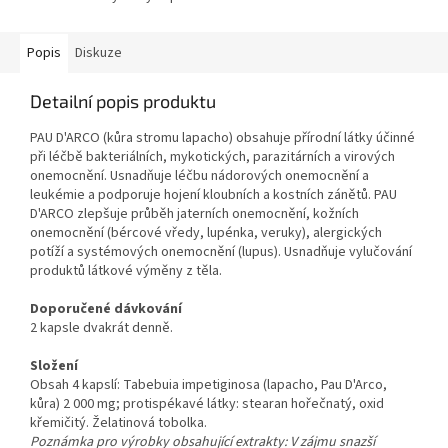
Popis
Diskuze
Detailní popis produktu
PAU D'ARCO (kůra stromu lapacho) obsahuje přírodní látky účinné
při léčbě bakteriálních, mykotických, parazitárních a virových
onemocnění. Usnadňuje léčbu nádorových onemocnění a
leukémie a podporuje hojení kloubních a kostních zánětů. PAU
D'ARCO zlepšuje průběh jaterních onemocnění, kožních
onemocnění (bércové vředy, lupénka, veruky), alergických
potíží a systémových onemocnění (lupus). Usnadňuje vylučování
produktů látkové výměny z těla.
Doporučené dávkování
2 kapsle dvakrát denně.
Složení
Obsah 4 kapslí: Tabebuia impetiginosa (lapacho, Pau D'Arco,
kůra) 2 000 mg; protispékavé látky: stearan hořečnatý, oxid
křemičitý. Želatinová tobolka.
Poznámka pro výrobky obsahující extrakty: V zájmu snazší