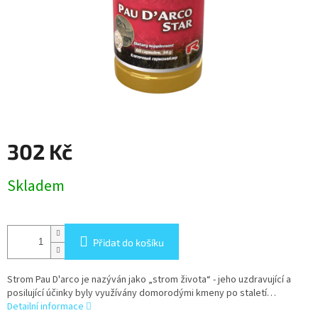
302 Kč
Měrná
Skladem
cena:
Přidat do košíku
Strom Pau D'arco je nazýván jako „strom života“ - jeho uzdravující a
posilující účinky byly využívány domorodými kmeny po staletí…
Detailní informace