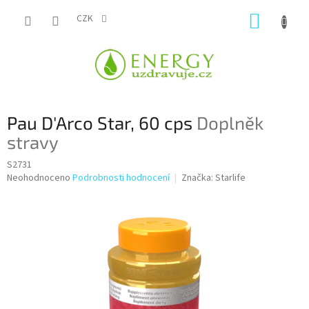
Přejít
NÁKUP
na
CZK
obsah
KOŠÍK
Pau D'Arco Star, 60 cps
Doplněk
stravy
S2731
Průměrné
Neohodnoceno
Podrobnosti hodnocení
Značka:
Starlife
hodnocení
produktu
je
0,0
z
5
hvězdiček.