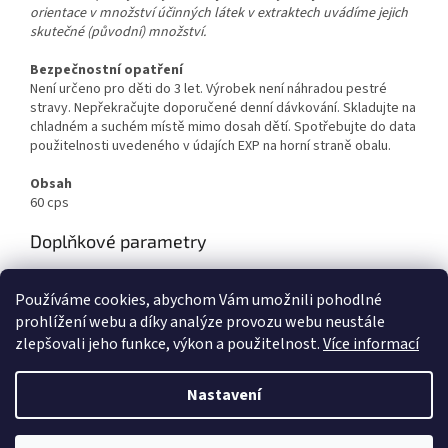
orientace v množství účinných látek v extraktech uvádíme jejich
skutečné (původní) množství.
Bezpečnostní opatření
Není určeno pro děti do 3 let. Výrobek není náhradou pestré
stravy. Nepřekračujte doporučené denní dávkování. Skladujte na
chladném a suchém místě mimo dosah dětí. Spotřebujte do data
použitelnosti uvedeného v údajích EXP na horní straně obalu.
Obsah
60 cps
Doplňkové parametry
Kategorie
:
Starlife
Používáme cookies, abychom Vám umožnili pohodlné
EAN
:
8594157540837
prohlížení webu a díky analýze provozu webu neustále
zlepšovali jeho funkce, výkon a použitelnost.
Více informací
Z
á
Nastavení
Vytvořil Shoptet
p
a