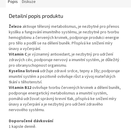
Popis
Diskuze
Detailní popis produktu
Železo
aktivuje tělesný metabolismus, je nezbytné pro přenos
kyslíku a fungování imunitního systému, je nezbytné pro tvorbu
hemoglobinu a červených krvinek, podporuje produkci energie
pro tělo a podílí se na dělení buněk. Přispívá ke snížení míry
únavy a vyčerpání.
Vitamin C
je významný antioxidant, je nezbytný pro udržení
zdravých cév, podporuje nervový a imunitní systém, je důležitý
pro obranyschopnost organismu.
Kyselina listová
udržuje zdravé srdce, tepny a žíly; podporuje
imunitní systém a pozitivně ovlivňuje růst a vývoj mateřských
tkání v těhotenství.
Vitamin B12
ovlivňuje tvorbu červených krvinek a dělení buněk,
podporuje energetický metabolismus a imunitní systém,
pomáhá udržovat správný krevní tlak, přispívá ke snížení míry
únavy a vyčerpání a je nezbytný pro udržení zdravého
nervového systému.
Doporučené dávkování
1 kapsle denně.