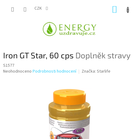
Přejít
NÁKUP
na
CZK
obsah
KOŠÍK
Iron GT Star, 60 cps
Doplněk stravy
S1577
Průměrné
Neohodnoceno
Podrobnosti hodnocení
Značka:
Starlife
hodnocení
produktu
je
0,0
z
5
hvězdiček.