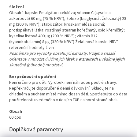
Složení
Obsah 1 kapsle: Emulgátor: celulóza; vitamin C (kyselina
askorbová) 60 mg (75 % NRV*); železo (bisglycinát železnatý) 28
mg (200 % NRV*); stabilizátor: kroskarmelóza sodná;
protispékavá látka: rostlinný stearan hořečnatý, oxid křemičitý;
kyselina listová 400 μg (200 % NRV*); vitamin B12
(kyanokobalamin) 8 μg (320 % NRV*) Želatinová kapsle. NRV* =
referenční hodnoty živin
Poznámka pro výrobky obsahující extrakty: V zájmu snazší
orientace v množství účinných látek v extraktech uvádíme jejich
skutečné (původní) množství.
Bezpečnostní opatření
Není určeno pro děti. Výrobek není náhradou pestré stravy.
Nepřekračujte doporučené denní dávkování. Skladujte na
chladném a suchém místě mimo dosah dětí. Spotřebujte do data
použitelnosti uvedeného v údajích EXP na horní straně obalu.
Obsah
60 cps
Doplňkové parametry