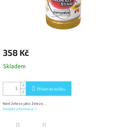
358 Kč
Měrná
Skladem
cena:
Přidat do košíku
Není železo jako železo…
Detailní informace