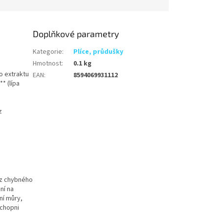
Doplňkové parametry
Kategorie
:
Plíce, průdušky
Hmotnost
:
0.1 kg
o extraktu
EAN
:
8594069931112
 **
(lípa
z
 z chybného
ní na
ní můry,
schopni