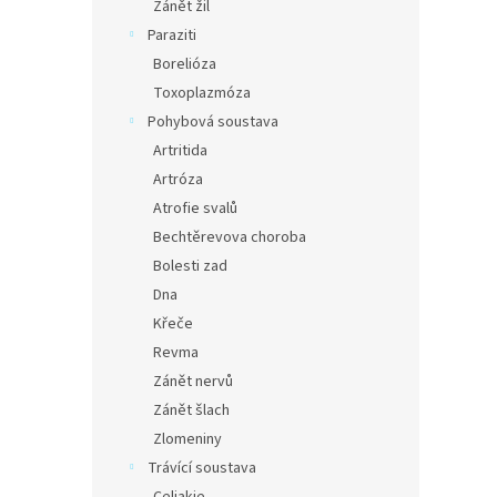
Zánět žil
Paraziti
Borelióza
Toxoplazmóza
Pohybová soustava
Artritida
Artróza
Atrofie svalů
Bechtěrevova choroba
Bolesti zad
Dna
Křeče
Revma
Zánět nervů
Zánět šlach
Zlomeniny
Trávící soustava