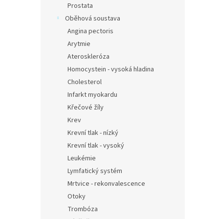
Prostata
Oběhová soustava
Angina pectoris
Arytmie
Ateroskleróza
Homocystein - vysoká hladina
Cholesterol
Infarkt myokardu
Křečové žíly
Krev
Krevní tlak - nízký
Krevní tlak - vysoký
Leukémie
Lymfatický systém
Mrtvice - rekonvalescence
Otoky
Trombóza