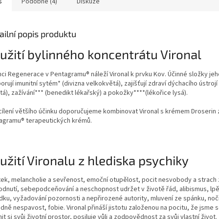
s
Podobné (4)
Diskuze
ailní popis produktu
užití bylinného koncentrátu Vironal
mci Regenerace v Pentagramu® náleží Vironal k prvku Kov. Účinné složky jeh
orují
imunitní sytém*
(divizna velkokvětá),
zajišťují zdraví dýchacího ústrojí
tá),
zažívání***
(benedikt lékařský) a
pokožky****
(lékořice lysá).
cílení většího účinku doporučujeme kombinovat Vironal s krémem Droserin
agramu® terapeutických krémů.
užití Vironalu z hlediska psychiky
ek, melancholie a sevřenost, emoční otupělost, pocit nesvobody a strach
odnutí, sebepodceňování a neschopnost udržet v životě řád, alibismus, lpě
dku, vyžadování pozornosti a nepřirozené autority, mluvení ze spánku, noč
dně nespavost, fobie. Vironal přináší jistotu založenou na pocitu, že jsme 
it si svůj životní prostor, posiluje vůli a zodpovědnost za svůj vlastní život.