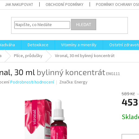
JAK NAKUPOVAT
OBCHODNÍ PODMÍNKY
PODMÍNKY OCHRANY OS
HLEDAT
Nadváha
Detoxikace
Vitamíny a minerály
Ostatní zdravot
a
Plíce, průdušky
Vironal, 30 ml
bylinný koncentrát
nal, 30 ml
bylinný koncentrát
ENG111
né
ocení
Podrobnosti hodnocení
Značka:
Energy
ní
u
589 Kč
453
Měrná
Skla
cena:
ek.