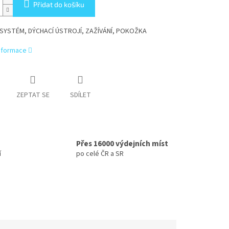
Přidat do košíku
 SYSTÉM, DÝCHACÍ ÚSTROJÍ, ZAŽÍVÁNÍ, POKOŽKA
informace
ZEPTAT SE
SDÍLET
Přes 16000 výdejních míst
í
po celé ČR a SR