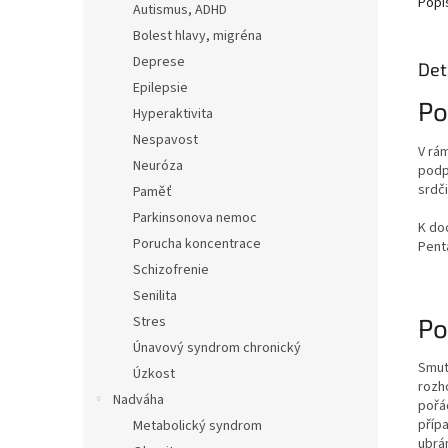
Popi
Autismus, ADHD
Bolest hlavy, migréna
Deprese
Det
Epilepsie
Po
Hyperaktivita
Nespavost
V rá
Neuróza
podp
srdči
Paměť
Parkinsonova nemoc
K do
Porucha koncentrace
Pent
Schizofrenie
Senilita
Po
Stres
Únavový syndrom chronický
Smut
Úzkost
rozh
Nadváha
pořá
přípa
Metabolický syndrom
ubrán