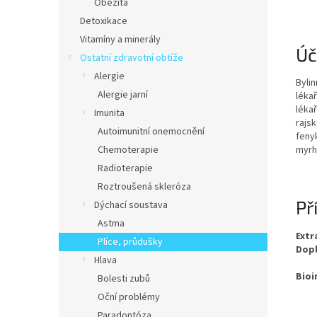
Obezita
Detoxikace
Vitamíny a minerály
Úč
Ostatní zdravotní obtíže
Alergie
Bylin
Alergie jarní
léka
lékař
Imunita
rajsk
Autoimunitní onemocnění
feny
Chemoterapie
myrh
Radioterapie
Roztroušená skleróza
Př
Dýchací soustava
Astma
Ext
Plíce, průdušky
Dopl
Hlava
Bioi
Bolesti zubů
Oční problémy
Paradontóza