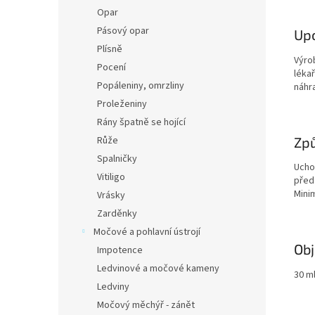
Opar
Pásový opar
Upo
Plísně
Výro
Pocení
léka
Popáleniny, omrzliny
náhr
Proleženiny
Rány špatně se hojící
Způ
Růže
Spalničky
Ucho
Vitiligo
před
Mini
Vrásky
Zarděnky
Močové a pohlavní ústrojí
Ob
Impotence
Ledvinové a močové kameny
30 m
Ledviny
Močový měchýř - zánět