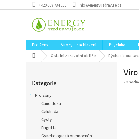
Přejít
+420 608 784 951
info@energyuzdravuje.cz
na
obsah
Pro ženy
Virózy a nachlazení
Psychika
Domů
Ostatní zdravotní obtíže
Dýchací soustav
P
Viro
o
Přeskočit
s
Průměr
20 hodn
Kategorie
kategorie
t
hodnoce
r
produkt
Pro ženy
a
je
Candidoza
4,0
n
z
Celulitida
n
5
í
Cysty
hvězdič
p
Frigidita
a
Gynekologická onemocnění