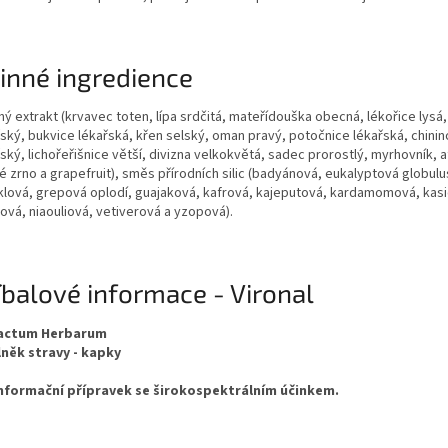
inné ingredience
ný extrakt (krvavec toten, lípa srdčitá, mateřídouška obecná, lékořice lysá
řský, bukvice lékařská, křen selský, oman pravý, potočnice lékařská, chinin
ský, lichořeřišnice větší, divizna velkokvětá, sadec prorostlý, myrhovník,
é zrno a grapefruit), směs přírodních silic (badyánová, eukalyptová globulu
klová, grepová oplodí, guajaková, kafrová, kajeputová, kardamomová, kasi
ová, niaouliová, vetiverová a yzopová).
íbalové informace - Vironal
ractum Herbarum
něk stravy - kapky
nformační přípravek se širokospektrálním účinkem.