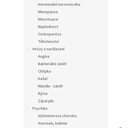
n
Hormonální nerovnováha
e
Menopauza
l
Menstruace
Neplodnost
Osteoporóza
Těhotenství
Virózy a nachlazení
Angína
Bakteriální zánět
Chřipka
Kašel
Mandle - zánět
Rýma
Zápal plic
Psychika
Alzheimerova choroba
Anorexie, bulimie