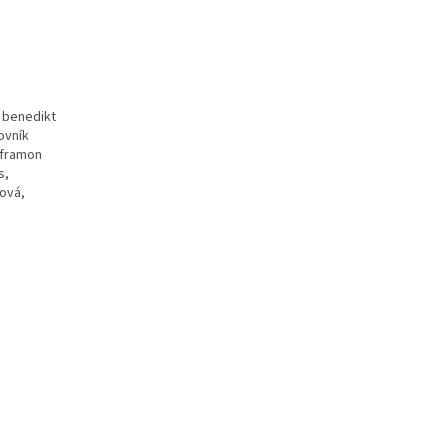
, benedikt
ovník
 aframon
s,
ová,