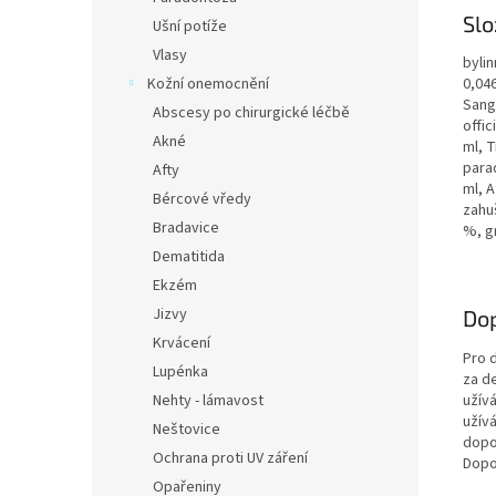
Slo
Ušní potíže
Vlasy
bylin
Kožní onemocnění
0,04
Sangu
Abscesy po chirurgické léčbě
offic
Akné
ml, T
parad
Afty
ml, 
Bércové vředy
zahu
Bradavice
%, g
Dematitida
Ekzém
Jizvy
Do
Krvácení
Pro d
Lupénka
za d
užív
Nehty - lámavost
užív
Neštovice
dopo
Ochrana proti UV záření
Dopo
Opařeniny