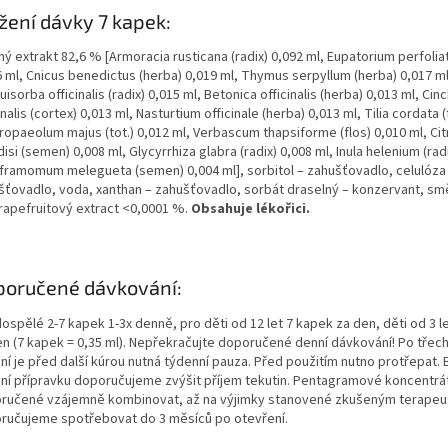
žení dávky 7 kapek:
ný extrakt 82,6 % [Armoracia rusticana (radix) 0,092 ml, Eupatorium perfoli
6 ml, Cnicus benedictus (herba) 0,019 ml, Thymus serpyllum (herba) 0,017 ml
isorba officinalis (radix) 0,015 ml, Betonica officinalis (herba) 0,013 ml, Cin
inalis (cortex) 0,013 ml, Nasturtium officinale (herba) 0,013 ml, Tilia cordata (
ropaeolum majus (tot.) 0,012 ml, Verbascum thapsiforme (flos) 0,010 ml, Cit
isi (semen) 0,008 ml, Glycyrrhiza glabra (radix) 0,008 ml, Inula helenium (rad
Aframomum melegueta (semen) 0,004 ml], sorbitol – zahušťovadlo, celulóza
šťovadlo, voda, xanthan – zahušťovadlo, sorbát draselný – konzervant, směs
rapefruitový extract <0,0001 %.
Obsahuje lékořici.
poručené dávkování:
ospělé 2-7 kapek 1-3x denně, pro děti od 12 let 7 kapek za den, děti od 3 l
en (7 kapek = 0,35 ml). Nepřekračujte doporučené denní dávkování! Po třec
ání je před další kúrou nutná týdenní pauza. Před použitím nutno protřepat
ání přípravku doporučujeme zvýšit příjem tekutin. Pentagramové koncentrá
ručené vzájemně kombinovat, až na výjimky stanovené zkušeným terapeu
ručujeme spotřebovat do 3 měsíců po otevření.