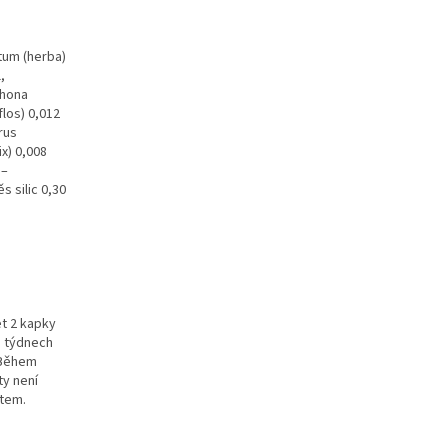
atum (herba)
,
chona
flos) 0,012
rus
ix) 0,008
 –
 silic 0,30
et 2 kapky
h týdnech
. Během
ty není
tem.