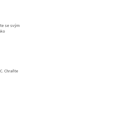
jte se svým
ako
C. Chraňte