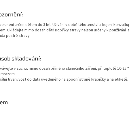
zornění:
bek není určen dětem do 3 let. Užívání v době těhotenství a kojení konzultu
řem. Ukládejte mimo dosah dětí! Doplňky stravy nejsou určeny k používání j
ada pestré stravy.
sob skladování:
vávejte v suchu, mimo dosah přímého slunečního záření, při teplotě 10-25 °
 mrazem.
mální trvanlivost do data uvedeného na spodní straně krabičky a na etiketě.
jem
l