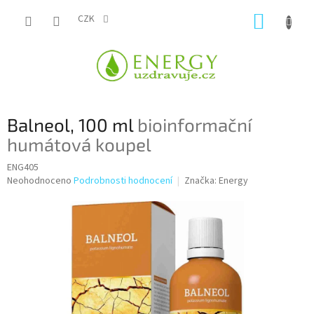
Přejít
NÁKUP
na
CZK
obsah
KOŠÍK
Balneol, 100 ml
bioinformační
humátová koupel
ENG405
Průměrné
Neohodnoceno
Podrobnosti hodnocení
Značka:
Energy
hodnocení
produktu
je
0,0
z
5
hvězdiček.