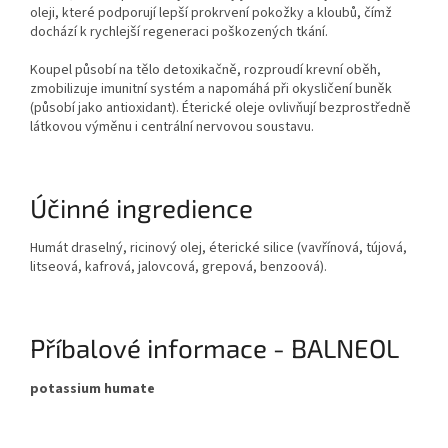
oleji, které podporují lepší prokrvení pokožky a kloubů, čímž
dochází k rychlejší regeneraci poškozených tkání.
Koupel působí na tělo detoxikačně, rozproudí krevní oběh,
zmobilizuje imunitní systém a napomáhá při okysličení buněk
(působí jako antioxidant). Éterické oleje ovlivňují bezprostředně
látkovou výměnu i centrální nervovou soustavu.
Účinné ingredience
Humát draselný, ricinový olej, éterické silice (vavřínová, tújová,
litseová, kafrová, jalovcová, grepová, benzoová).
Příbalové informace - BALNEOL
potassium humate