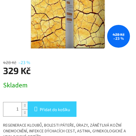
428 Kč
–23 %
428 Kč
–23 %
329 Kč
Měrná
Skladem
cena:
Přidat do košíku
REGENERACE KLOUBŮ, BOLESTI PÁTEŘE, ÚRAZY, ZÁNĚTLIVÁ KOŽNÍ
ONEMOCNĚNÍ, INFEKCE DÝCHACÍCH CEST, ASTMA, GYNEKOLOGICKÉ A