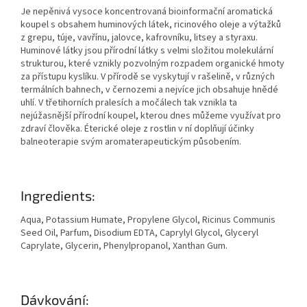
Je nepěnivá vysoce koncentrovaná bioinformační aromatická
koupel s obsahem huminových látek, ricinového oleje a výtažků
z grepu, túje, vavřínu, jalovce, kafrovníku, litsey a styraxu.
Huminové látky jsou přírodní látky s velmi složitou molekulární
strukturou, které vznikly pozvolným rozpadem organické hmoty
za přístupu kyslíku. V přírodě se vyskytují v rašelině, v různých
termálních bahnech, v černozemi a nejvíce jich obsahuje hnědé
uhlí. V třetihorních pralesích a močálech tak vznikla ta
nejúžasnější přírodní koupel, kterou dnes můžeme využívat pro
zdraví člověka. Éterické oleje z rostlin v ní doplňují účinky
balneoterapie svým aromaterapeutickým působením.
Ingredients:
Aqua, Potassium Humate, Propylene Glycol, Ricinus Communis
Seed Oil, Parfum, Disodium EDTA, Caprylyl Glycol, Glyceryl
Caprylate, Glycerin, Phenylpropanol, Xanthan Gum.
Dávkování: