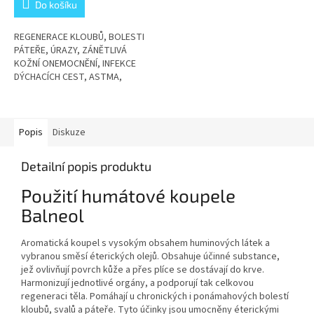
Do košíku
REGENERACE KLOUBŮ, BOLESTI
PÁTEŘE, ÚRAZY, ZÁNĚTLIVÁ
KOŽNÍ ONEMOCNĚNÍ, INFEKCE
DÝCHACÍCH CEST, ASTMA,
GYNEKOLOGICKÉ A UROLOGICKÉ
OBTÍŽE
Popis
Diskuze
Detailní popis produktu
Použití humátové koupele
Balneol
Aromatická koupel s vysokým obsahem huminových látek a
vybranou směsí éterických olejů. Obsahuje účinné substance,
jež ovlivňují povrch kůže a přes plíce se dostávají do krve.
Harmonizují jednotlivé orgány, a podporují tak celkovou
regeneraci těla. Pomáhají u chronických i ponámahových bolestí
kloubů, svalů a páteře. Tyto účinky jsou umocněny éterickými