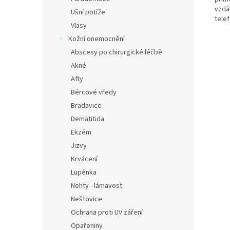
vzdá
Ušní potíže
tele
Vlasy
Kožní onemocnění
Abscesy po chirurgické léčbě
Akné
Afty
Bércové vředy
Bradavice
Dematitida
Ekzém
Jizvy
Krvácení
Lupénka
Nehty - lámavost
Neštovice
Ochrana proti UV záření
Opařeniny