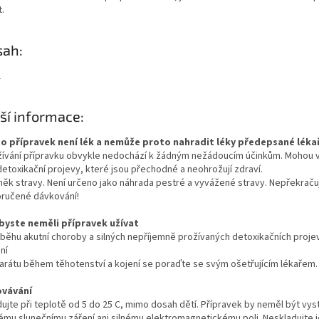
.
sah:
l
ší informace:
o přípravek není lék a nemůže proto nahradit léky předepsané léka
užívání přípravku obvykle nedochází k žádným nežádoucím účinkům. Mohou 
detoxikační projevy, které jsou přechodné a neohrožují zdraví.
něk stravy. Není určeno jako náhrada pestré a vyvážené stravy. Nepřekraču
ručené dávkování!
byste neměli přípravek užívat
ůběhu akutní choroby a silných nepříjemně prožívaných detoxikačních proje
ní
arátu během těhotenství a kojení se poraďte se svým ošetřujícím lékařem.
vávání
dujte při teplotě od 5 do 25 C, mimo dosah dětí. Přípravek by neměl být vy
ému slunečnímu záření ani silnému elektromagnetickému poli. Neskladujte j