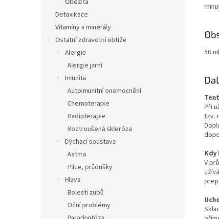
Obezita
minut
Detoxikace
Vitamíny a minerály
Ob
Ostatní zdravotní obtíže
50 m
Alergie
Alergie jarní
Imunita
Dal
Autoimunitní onemocnění
Tent
Chemoterapie
Při 
Radioterapie
tzv. 
Dopl
Roztroušená skleróza
dopo
Dýchací soustava
Kdy 
Astma
V pr
Plíce, průdušky
užívá
Hlava
prep
Bolesti zubů
Ucho
Oční problémy
Skla
Paradontóza
přím