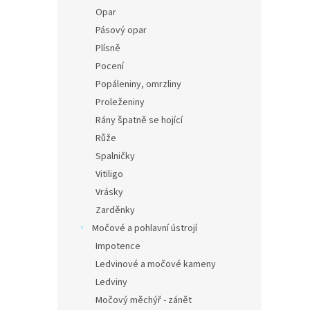
Opar
Pásový opar
Plísně
Pocení
Popáleniny, omrzliny
Proleženiny
Rány špatně se hojící
Růže
Spalničky
Vitiligo
Vrásky
Zarděnky
Močové a pohlavní ústrojí
Impotence
Ledvinové a močové kameny
Ledviny
Močový měchýř - zánět