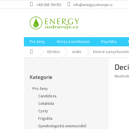
Přejít
+420 608 784 951
info@energyuzdravuje.cz
na
obsah
Pro ženy
Virózy a nachlazení
Psychika
Domů
Výrobci
Joalis
Emoce a psychosom
P
Deci
o
Přeskočit
s
Průměr
Neohod
Kategorie
kategorie
t
hodnoce
r
produkt
Pro ženy
a
je
Candidoza
0,0
n
z
Celulitida
n
5
í
Cysty
hvězdič
p
Frigidita
a
Gynekologická onemocnění