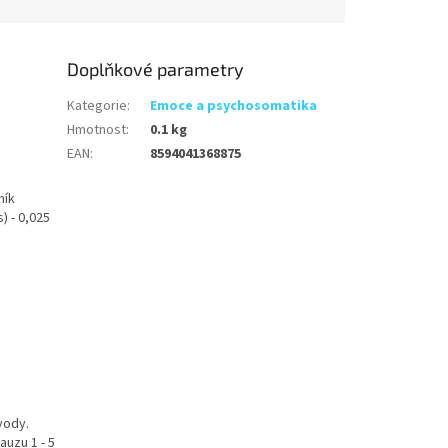
Doplňkové parametry
Kategorie
:
Emoce a psychosomatika
Hmotnost
:
0.1 kg
EAN
:
8594041368875
mík
s) - 0,025
vody.
auzu 1 - 5