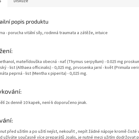
s
Diskuze
ailní popis produktu
a - porucha vitální síly, rodinná traumata a zátěže, intuice
žení:
ethanol, mateřídouška obecná - nať (Thymus serpyllum) - 0.025 mg prosku
ský - list (Althaea officinalis) - 0,025 mg, prvosenka jarní - květ (Primuila veri
áta peprná - list (Mentha x piperita) - 0,025 mg.
kování:
lí 2x denně 10 kapek, není-li doporučeno jinak.
vání:
nut před užitím a po užití nejíst, nekouřit , nepít žádné nápoje kromě čisté 
d užíváte současně více preparátů Joalis, je nutné mezi užitím dodržovat p