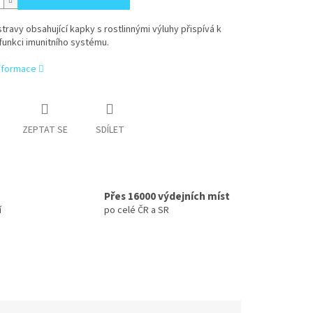
travy obsahující kapky s rostlinnými výluhy přispívá k
funkci imunitního systému.
informace
ZEPTAT SE
SDÍLET
Přes 16000 výdejních míst
í
po celé ČR a SR