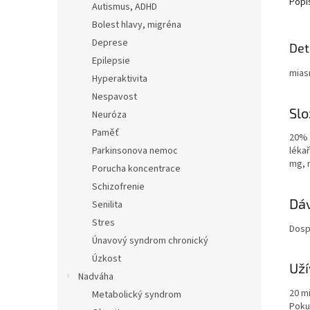
Popi
Autismus, ADHD
Bolest hlavy, migréna
Deprese
Det
Epilepsie
miasm
Hyperaktivita
Nespavost
Slo
Neuróza
Paměť
20% 
Parkinsonova nemoc
lékař
mg, m
Porucha koncentrace
Schizofrenie
Dáv
Senilita
Stres
Dospě
Únavový syndrom chronický
Úzkost
Uží
Nadváha
20 mi
Metabolický syndrom
Poku