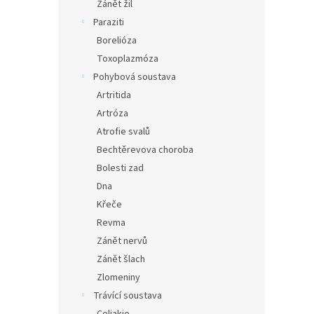
Zánět žil
Paraziti
Borelióza
Toxoplazmóza
Pohybová soustava
Artritida
Artróza
Atrofie svalů
Bechtěrevova choroba
Bolesti zad
Dna
Křeče
Revma
Zánět nervů
Zánět šlach
Zlomeniny
Trávící soustava