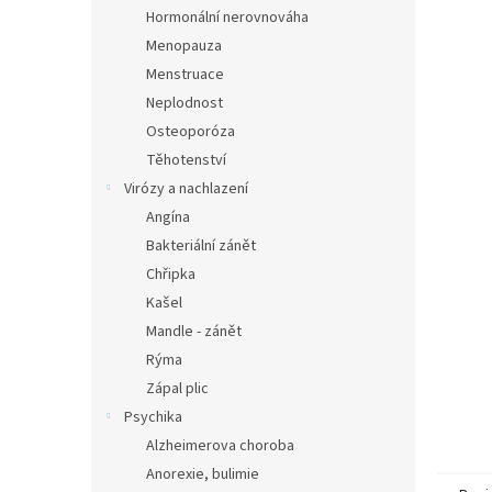
n
Hormonální nerovnováha
e
Menopauza
l
Menstruace
Neplodnost
Osteoporóza
Těhotenství
Virózy a nachlazení
Angína
Bakteriální zánět
Chřipka
Kašel
Mandle - zánět
Rýma
Zápal plic
Psychika
Alzheimerova choroba
Anorexie, bulimie