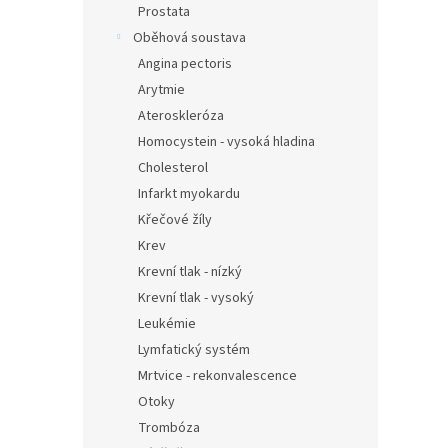
Prostata
Oběhová soustava
Angina pectoris
Arytmie
Ateroskleróza
Homocystein - vysoká hladina
Cholesterol
Infarkt myokardu
Křečové žíly
Krev
Krevní tlak - nízký
Krevní tlak - vysoký
Leukémie
Lymfatický systém
Mrtvice - rekonvalescence
Otoky
Trombóza