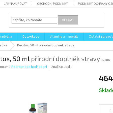
JAK NAKUPOVAT
OBCHODNÍ PODMÍNKY
PODMÍNKY OCHRANY OS
HLEDAT
Nadváha
Detoxikace
Vitamíny a minerály
Ostatní zdravot
atika
Decitox, 50 ml
přírodní doplněk stravy
tox, 50 ml
přírodní doplněk stravy
J2386
né
noceno
Podrobnosti hodnocení
Značka:
Joalis
ní
464
u
Měrná
Skla
cena:
ek.