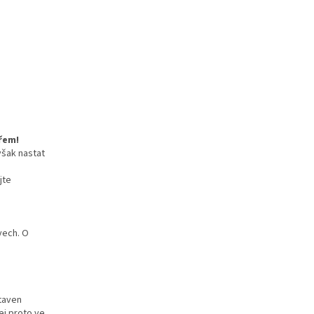
řem!
však nastat
jte
vech. O
staven
ej proto ve