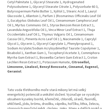
Cetyl Palmitate
1
, Glyceryl Stearate
1
, Hydrogenated
Polyisobutene
1
, Glyceryl Stearate Citrate
1
, Polysorbate 60
3
,
Butyrospermum Parkii Butter
1
, Xylitol
1
, Stearic Acid
1
, Lauryl
Glucoside
1
, Allantoin
1
, Parfum
1
(Rosmarinus Officinalis Leaf Oil
1
, Eucalyptus Globulus Leaf Oil
1
, Cinnamomum Camphora Leaf
Oil
1
, Myrtus Communis Oil
1
, Styrax Benzoin Resin Extract
1
,
Lavandula Angustifolia Oil
1
, Vinca Minor Leaf Extract
1
, Thuja
Occidentalis Leaf Oil
1
, Thymus Vulgaris Oil
1
, Cinnamomum
Cassia Oil
1
, Pimenta Acris Leaf Oil
1
), Niacinamide
1
, Caprylyl
Glycol
1
, Glycerin
1
, Glyceryl Caprylate
1
, Phenylpropanol
1
,
Sodium Acrylate/Sodium Acryloydimethyl Taurate Copolymer
1
,
Bisabolol
1
, Xanthan Gum
1
, Tocopheryl Acetate
3
, Commiphora
Myrrha Gum Extract
1
, Boswellia Carterii Gum Extract
1
, Croton
Lechleri Resin Extract
1
, Potassium Humate,
Citronellol,
Limonene, Linalool, Benzyl Benzoate, Cinnamal, Eugenol,
Geraniol
.
Tato voda třetihorního moře stará miliony let má velký
energetický potenciál a unikátní složení. Vyznačuje se vysokým
obsahem kyseliny borité, křemičité, chloridů, síranů, fluoridů,
uhličitanů, jódu, brómu, draslíku, vápníku, hořčíku, lithia, železa,
stopových množství mědi, chrómu, zinku, titanu a dalších prvků a