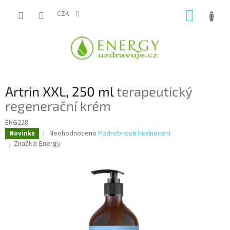
Přejít
NÁKUP
na
CZK
obsah
KOŠÍK
Artrin XXL, 250 ml
terapeutický
regenerační krém
ENG228
Průměrné
Neohodnoceno
Podrobnosti hodnocení
Novinka
hodnocení
Značka:
Energy
produktu
je
0,0
z
5
hvězdiček.