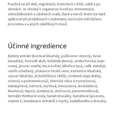
Používá se při dně, migrénách, bolestech v kříži, zubů a po
obrnách. Je vhodný k regeneraci kostí po zlomeninách,
zhmožděninách a zánětech svalů, šlach a nervů. Krém lze také
aplikovat při problémech s ledvinami, močovým měchýřem,
prostatou a u jiných zánětlivých stavů.
Účinné ingredience
Bylinný extrakt (kostival lékařský, puškvorec obecný, turan
kanadský, trnovník akát, tužebník jilmový, arnika horská, kopr
vonný, jírovec maďal, lnice květel, lékořice lysá, celík zlatobýl,
vavřín vznešený, pískavice řecké seno, komonice lékařská,
zázvor lékařský, lichořeřišnice větší), rostlinné oleje (lněný,
ricinový a podzemnicový), éterické silice (rozmarýnová,
eukalyptová, kafrová, myrtová, benzoeová, levandulová,
libavková, tújová, tymiánová, skořicová, pimentovníková),
termální třetihorní voda, humát draselný, humátové lipozomy,
vitamin E, kombinace extraktů z myrhy, kadidlovníku a dracény.