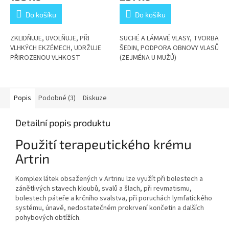
Do košíku
Do košíku
ZKLIDŇUJE, UVOLŇUJE, PŘI
SUCHÉ A LÁMAVÉ VLASY, TVORBA
VLHKÝCH EKZÉMECH, UDRŽUJE
ŠEDIN, PODPORA OBNOVY VLASŮ
PŘIROZENOU VLHKOST
(ZEJMÉNA U MUŽŮ)
Popis
Podobné (3)
Diskuze
Detailní popis produktu
Použití terapeutického krému
Artrin
Komplex látek obsažených v Artrinu lze využít při bolestech a
zánětlivých stavech kloubů, svalů a šlach, při revmatismu,
bolestech páteře a krčního svalstva, při poruchách lymfatického
systému, únavě, nedostatečném prokrvení končetin a dalších
pohybových obtížích.