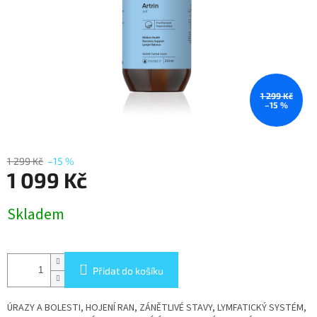
1 299 Kč
–15 %
1 299 Kč
–15 %
1 099 Kč
Měrná
Skladem
cena:
Přidat do košíku
ÚRAZY A BOLESTI, HOJENÍ RAN, ZÁNĚTLIVÉ STAVY, LYMFATICKÝ SYSTÉM,