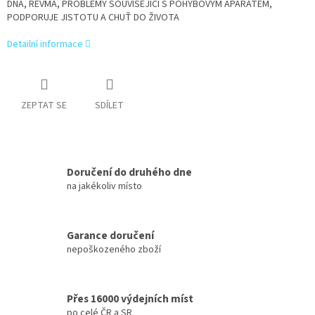
DNA, REVMA, PROBLÉMY SOUVISEJÍCÍ S POHYBOVÝM APARÁTEM,
PODPORUJE JISTOTU A CHUŤ DO ŽIVOTA
Detailní informace
ZEPTAT SE
SDÍLET
Doručení do druhého dne
na jakékoliv místo
Garance doručení
nepoškozeného zboží
Přes 16000 výdejních míst
po celé ČR a SR