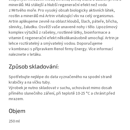
minerálů. Má stálejší a hlubší regenerační efekt než voda
z Mrtvého moře. Pro vysoký obsah biologicky aktivních látek,
rostlin a minerálů má Artrin vitalizující vliv na celý organismus.
Artrin aplikujeme zevně na oblast kloubů, šlach, páteře, břicha,
slinivky, žaludku. Osvěží vaše unavené nohy i tělo. Lipozómový
komplex výtažků z rašeliny, rostlinné látky, bioinformace a
vitamin E regenerační efekt několikanásobně umocňují. Artrin je
lehce roztíratelný a smývatelný vodou. Doporučujeme
v kombinaci s přípravkem Renol firmy Energy. Více informací
naleznete v letáku.
Způsob skladování:
Spotřebujte nejlépe do data vyznačeného na spodní straně
krabičky a na víčku tuby.
Výrobek je nutno skladovat v suchu, uchovávat mimo dosah
přímého slunečního záření, při teplotě 10-25 °C a chránit před
mrazem.
Objem
250 ml