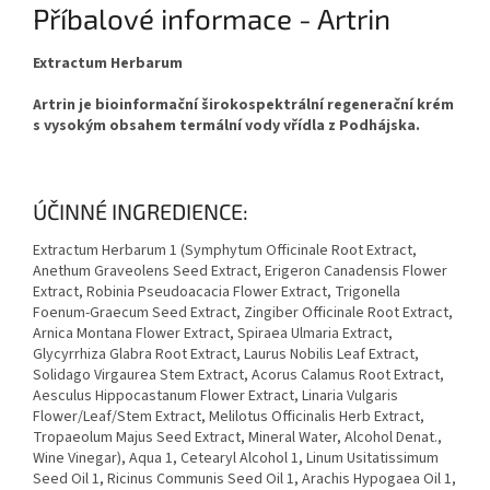
Příbalové informace - Artrin
Extractum Herbarum
Artrin je bioinformační širokospektrální regenerační krém
s vysokým obsahem termální vody vřídla z Podhájska.
ÚČINNÉ INGREDIENCE:
Extractum Herbarum
1
(Symphytum Officinale Root Extract,
Anethum Graveolens Seed Extract, Erigeron Canadensis Flower
Extract, Robinia Pseudoacacia Flower Extract, Trigonella
Foenum-Graecum Seed Extract, Zingiber Officinale Root Extract,
Arnica Montana Flower Extract, Spiraea Ulmaria Extract,
Glycyrrhiza Glabra Root Extract, Laurus Nobilis Leaf Extract,
Solidago Virgaurea Stem Extract, Acorus Calamus Root Extract,
Aesculus Hippocastanum Flower Extract, Linaria Vulgaris
Flower/Leaf/Stem Extract, Melilotus Officinalis Herb Extract,
Tropaeolum Majus Seed Extract, Mineral Water, Alcohol Denat.,
Wine Vinegar), Aqua
1
, Cetearyl Alcohol
1
, Linum Usitatissimum
Seed Oil
1
, Ricinus Communis Seed Oil
1
, Arachis Hypogaea Oil
1
,