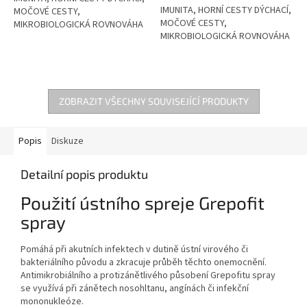
IMUNITA, HORNÍ CESTY DÝCHACÍ,
hvězdiček.
MOČOVÉ CESTY,
MOČOVÉ CESTY,
MIKROBIOLOGICKÁ ROVNOVÁHA
MIKROBIOLOGICKÁ ROVNOVÁHA
ZOBRAZIT VŠECHNY SOUVISEJÍCÍ PRODUKTY
Popis
Diskuze
Detailní popis produktu
Použití ústního spreje Grepofit
spray
Pomáhá při akutních infektech v dutině ústní virového či
bakteriálního původu a zkracuje průběh těchto onemocnění.
Antimikrobiálního a protizánětlivého působení Grepofitu spray
se využívá při zánětech nosohltanu, angínách či infekční
mononukleóze.