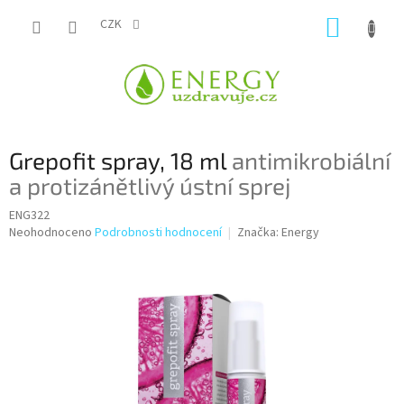
Přejít
NÁKUP
na
CZK
obsah
KOŠÍK
Grepofit spray, 18 ml
antimikrobiální
a protizánětlivý ústní sprej
ENG322
Průměrné
Neohodnoceno
Podrobnosti hodnocení
Značka:
Energy
hodnocení
produktu
je
0,0
z
5
hvězdiček.