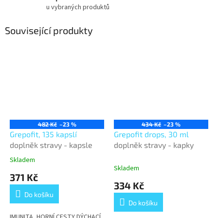
u vybraných produktů
Související produkty
482 Kč
–23 %
434 Kč
–23 %
Grepofit, 135 kapslí
Grepofit drops, 30 ml
doplněk stravy - kapsle
doplněk stravy - kapky
Skladem
Průměrné
Skladem
hodnocení
371 Kč
produktu
334 Kč
je
Do košíku
4,4
Do košíku
z
5
IMUNITA, HORNÍ CESTY DÝCHACÍ,