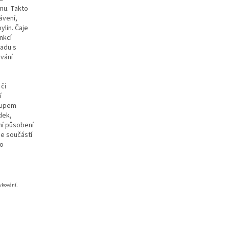
mu. Takto
ávení,
ylin. Čaje
nkcí
ladu s
vání
či
í
tupem
dek,
ní působení
je součástí
to
vkování.