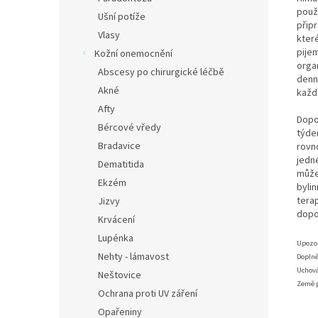
použ
Ušní potíže
připr
Vlasy
kter
pije
Kožní onemocnění
organ
Abscesy po chirurgické léčbě
denn
Akné
každ
Afty
Dopo
Bércové vředy
týde
Bradavice
rovn
jedn
Dematitida
může
Ekzém
byli
tera
Jizvy
dopo
Krvácení
Lupénka
Upozo
Nehty - lámavost
Doplně
Uchová
Neštovice
Země 
Ochrana proti UV záření
Opařeniny