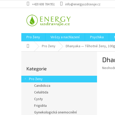
Přejít
+420 608 784 951
info@energyuzdravuje.cz
na
obsah
Pro ženy
Virózy a nachlazení
Psychika
Domů
Pro ženy
Dhanyaka — Těhotné ženy, 100
P
Dha
o
Přeskočit
s
Průměr
Neohod
Kategorie
kategorie
t
hodnoce
r
produkt
Pro ženy
a
je
Candidoza
0,0
n
z
Celulitida
n
5
í
Cysty
hvězdič
p
Frigidita
a
Gynekologická onemocnění