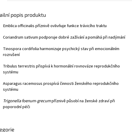
ailní popis produktu
Emblica officinalis
příznivě ovlivňuje funkce trávicího traktu
Coriandrum sativum
podporuje dobré zažívání a
pomáhá při nadýmání
Tinospora cordifolia
harmonizuje psychický stav při emocionálním
rozrušení
Tribulus terrestris
přispívá k hormonální rovnováze reprodukčního
systému
Asparagus racemosus
prospívá činnosti ženského reprodukčního
systému
Trigonella foenum-grecum
příznivě působí na ženské zdraví při
poporodní péči
egorie