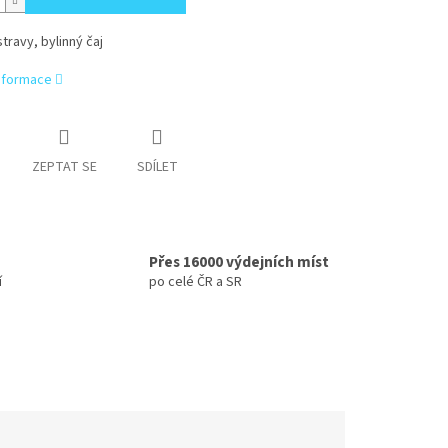
travy, bylinný čaj
informace
ZEPTAT SE
SDÍLET
Přes 16000 výdejních míst
í
po celé ČR a SR