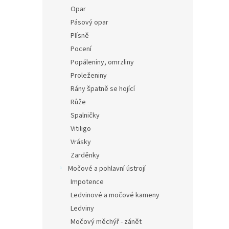
Opar
Pásový opar
Plísně
Pocení
Popáleniny, omrzliny
Proleženiny
Rány špatně se hojící
Růže
Spalničky
Vitiligo
Vrásky
Zarděnky
Močové a pohlavní ústrojí
Impotence
Ledvinové a močové kameny
Ledviny
Močový měchýř - zánět