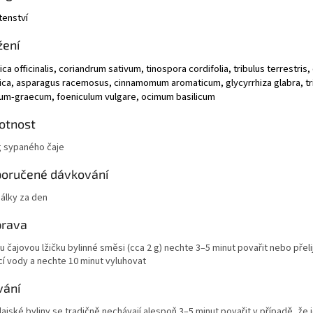
tenství
žení
ca officinalis, coriandrum sativum, tinospora cordifolia, tribulus terrestris,
tica, asparagus racemosus, cinnamomum aromaticum, glycyrrhiza glabra,
t
um-graecum, foeniculum vulgare, ocimum basilicum
otnost
g sypaného čaje
oručené dávkování
šálky za den
prava
 čajovou lžičku bylinné směsi (cca 2 g) nechte 3–5 minut povařit nebo přeli
cí vody a nechte 10 minut vyluhovat
vání
ajské byliny se tradičně nechávají alespoň 3–5 minut povařit v případě, že 