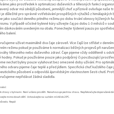
íváme jako prostředek k optimalizaci duševních a tělesných funkcí organis
avený odvar má silnější působení, jemnější chuť a příznivě ovlivňuje naše tr
é je důležité pro správné vstřebávání prospěšných výtažků z himálajských b
me jako součást denního pitného režimu po dobu trvání obnovy kýžených fu
ismu. V případě očistné bylinné kúry užívejte čaj po dobu 1-3 měsíců v sou
ím dávkováním uvedeným na obalu. Ponechejte týdenní pauzu po spotřebo
ého balení.
ručujeme užívat maximálně dva čaje zároveň. Více čajů lze střídat v denním 
nním režimu pokud je používáme k normalizaci běžných projevů při narušen
ováhy tělesného nebo duševního zdraví. Čaje pijeme vždy odděleně s ods
é hodiny. Pokud je používáme pouze jako podpůrný či povzbuzující prostře
me nechat byliny pouze vyluhovat bez omezené doby užívání. Pro optimál
nného odvaru pijeme čaje teplé a před jídlem. Specifická chuť každého čaje 
peutického působení a odpovídá ájurvédským vlastnostem šesti chutí. Pro
ručujeme nepřidávat žádná sladidla.
rnění:
k stravy s bylinami. Není určeno pro děti. Nenahrazuje pestrou stravu. Nepřekračujte doporučené dá
vejte mimo dosah dětí. Uchovávejte na suchém místě do 25°C.
původu: Nepál