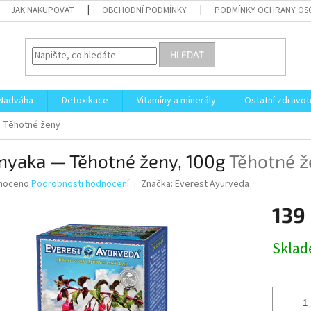
JAK NAKUPOVAT
OBCHODNÍ PODMÍNKY
PODMÍNKY OCHRANY OS
HLEDAT
Nadváha
Detoxikace
Vitamíny a minerály
Ostatní zdravot
g
Těhotné ženy
nyaka — Těhotné ženy, 100g
Těhotné ž
né
noceno
Podrobnosti hodnocení
Značka:
Everest Ayurveda
ní
139
u
Měrná
Skla
cena:
ek.