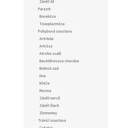
Zánět žil
Paraziti
Borelióza
Toxoplazmóza
Pohybová soustava
Artritida
Artróza
Atrofie svalů
Bechtěrevova choroba
Bolesti zad
Dna
Křeče
Revma
Zánět nervů
Zánět šlach
Zlomeniny
Trávící soustava