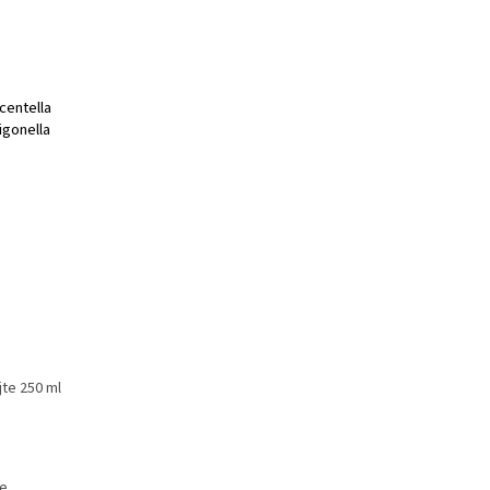
centella
rigonella
jte 250 ml
je