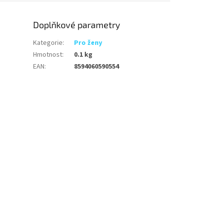
Doplňkové parametry
Kategorie
:
Pro ženy
Hmotnost
:
0.1 kg
EAN
:
8594060590554