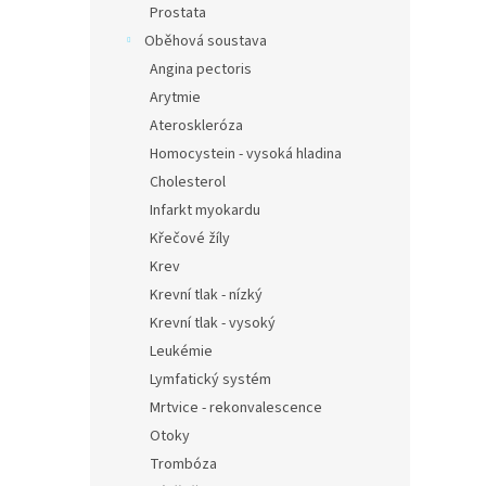
Prostata
Oběhová soustava
Angina pectoris
Arytmie
Ateroskleróza
Homocystein - vysoká hladina
Cholesterol
Infarkt myokardu
Křečové žíly
Krev
Krevní tlak - nízký
Krevní tlak - vysoký
Leukémie
Lymfatický systém
Mrtvice - rekonvalescence
Otoky
Trombóza