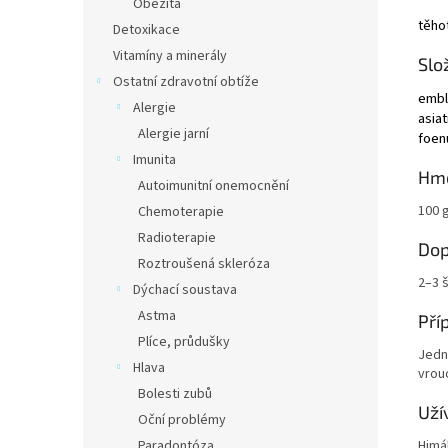
Obezita
těho
Detoxikace
Vitamíny a minerály
Slo
Ostatní zdravotní obtíže
embli
Alergie
asia
Alergie jarní
foen
Imunita
Hm
Autoimunitní onemocnění
100 
Chemoterapie
Radioterapie
Dop
Roztroušená skleróza
2–3 
Dýchací soustava
Astma
Pří
Plíce, průdušky
Jednu
Hlava
vrou
Bolesti zubů
Uží
Oční problémy
Himál
Paradontóza