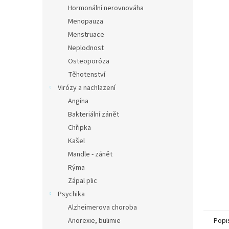
n
Hormonální nerovnováha
e
Menopauza
l
Menstruace
Neplodnost
Osteoporóza
Těhotenství
Virózy a nachlazení
Angína
Bakteriální zánět
Chřipka
Kašel
Mandle - zánět
Rýma
Zápal plic
Psychika
Alzheimerova choroba
Anorexie, bulimie
Popi